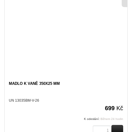
MADLO K VANĚ 350X25 MM
UN 13035BM-V-26
699
Kč
K odeslání:
Během 24 hodin
KOUPI