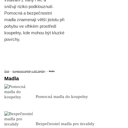
snižují riziko podklouznutí.
Pomocná a bezpečnostní
madla znamenají větší jistotu při
pohybu ve vlhkém prostředí
koupelny, kde mohou být kluzké
povrchy.
Úvod
›
Koupelnové doplňky a WC doplňky
›
Madla
Madla
Pomocná madla do koupelny
Bezpečnostní madla pro invalidy