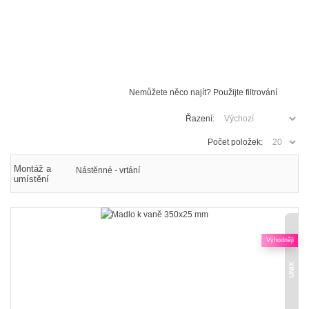
Nemůžete něco najít? Použijte filtrování
Řazení:
Počet položek:
Montáž a
Nástěnné - vrtání
umístění
Výhodněji
UNIX