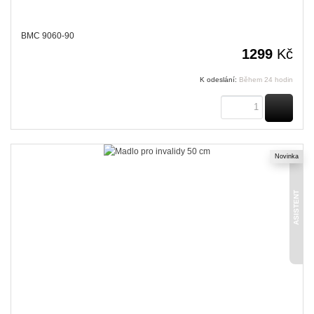
BMC 9060-90
1299
Kč
K odeslání:
Během 24 hodin
KOUPI
Novinka
ASISTENT