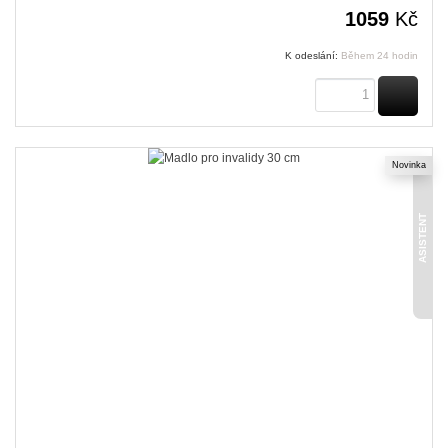
1059
Kč
K odeslání:
Během 24 hodin
KOUPI
Novinka
ASISTENT