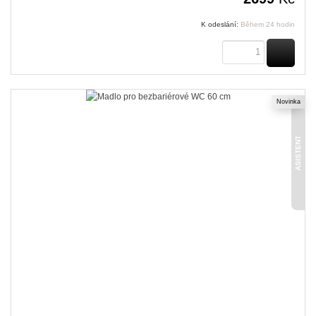
K odeslání:
Během 24 hodin
KOUPI
Novinka
ASISTENT