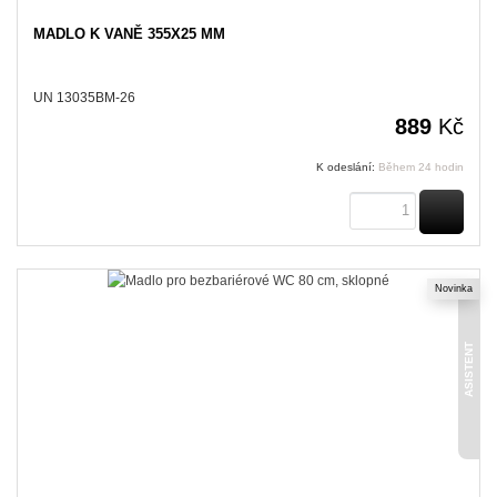
MADLO K VANĚ 355X25 MM
UN 13035BM-26
889
Kč
K odeslání:
Během 24 hodin
KOUPI
Novinka
ASISTENT