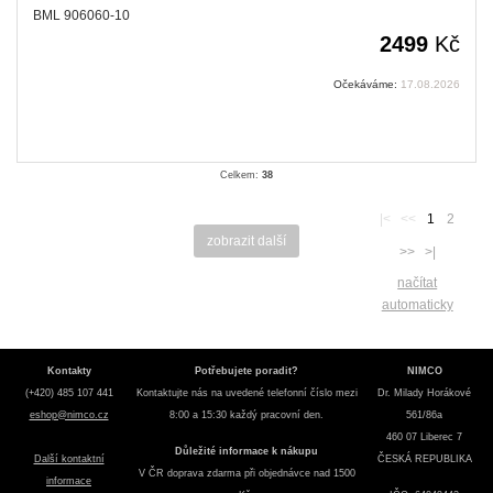
BML 906060-10
2499
Kč
Očekáváme:
17.08.2026
Celkem:
38
|<
<<
1
2
zobrazit další
>>
>|
načítat
automaticky
Kontakty
Potřebujete poradit?
NIMCO
(+420) 485 107 441
Kontaktujte nás na uvedené telefonní číslo mezi
Dr. Milady Horákové
eshop@nimco.cz
8:00 a 15:30 každý pracovní den.
561/86a
460 07 Liberec 7
Důležité informace k nákupu
Další kontaktní
ČESKÁ REPUBLIKA
V ČR doprava zdarma při objednávce nad 1500
informace