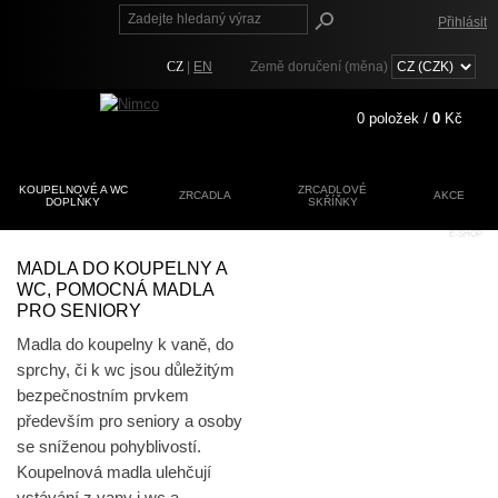
Přihlásit
CZ
|
EN
Země doručení (měna)
0
položek /
0
Kč
KOUPELNOVÉ A WC
ZRCADLOVÉ
ZRCADLA
AKCE
DOPLŇKY
SKŘÍŇKY
Registrace
E-SHOP
Zapomenuté heslo?
MADLA DO KOUPELNY A
WC, POMOCNÁ MADLA
PRO SENIORY
Madla do koupelny k vaně, do
sprchy, či k wc jsou důležitým
bezpečnostním prvkem
především pro seniory a osoby
se sníženou pohyblivostí.
Koupelnová madla ulehčují
vstávání z vany i wc a