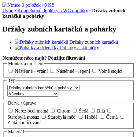
0
položek /
0
Kč
Úvod
›
Koupelnové doplňky a WC doplňky
›
Držáky zubních
kartáčků a pohárky
Držáky zubních kartáčků a pohárky
Držáky zubních kartáčků
Pohárky a skleničky
Nemůžete něco najít? Použijte filtrování
Montáž a umístění
Nástěnné - vrtání
Nástěnné - lepení
Volně stojící
Typ
Barva / úprava
Nerez ocel matná
Chrom
Šedá
Bílá
Starobylá mosaz
Starobylá měď
Hnědá
Černá
Zlatá kartáčovaná
Materiál