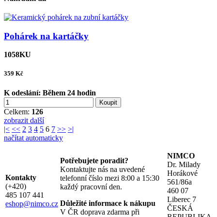
Pohárek na kartáčky
1058KU
359
Kč
K odeslání:
Během 24 hodin
Koupit
Celkem:
126
zobrazit další
|<
<<
2
3
4
5
6
7
>>
>|
načítat automaticky
NIMCO
Potřebujete poradit?
Dr. Milady
Kontaktujte nás na uvedené
Horákové
Kontakty
telefonní číslo mezi 8:00 a 15:30
561/86a
(+420)
každý pracovní den.
460 07
485 107 441
Liberec 7
Důležité informace k nákupu
eshop@nimco.cz
ČESKÁ
V ČR doprava zdarma při
REPUBLIKA