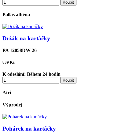
Koupit
Pallas athéna
Držák na kartáčky
PA 12058DW-26
839
Kč
K odeslání:
Během 24 hodin
Koupit
Atri
Výprodej
Pohárek na kartáčky