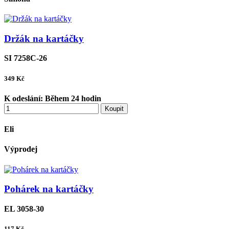
Držák na kartáčky
SI 7258C-26
349
Kč
K odeslání:
Během 24 hodin
Koupit
Eli
Výprodej
Pohárek na kartáčky
EL 3058-30
117
Kč