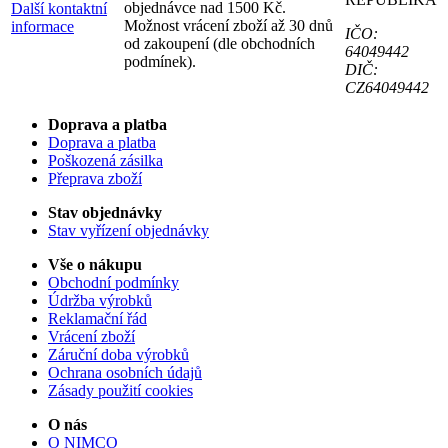
objednávce nad 1500 Kč.
Další kontaktní
Možnost vrácení zboží až 30 dnů
informace
IČO:
od zakoupení (dle obchodních
64049442
podmínek).
DIČ:
CZ64049442
Doprava a platba
Doprava a platba
Poškozená zásilka
Přeprava zboží
Stav objednávky
Stav vyřízení objednávky
Vše o nákupu
Obchodní podmínky
Údržba výrobků
Reklamační řád
Vrácení zboží
Záruční doba výrobků
Ochrana osobních údajů
Zásady použití cookies
O nás
O NIMCO