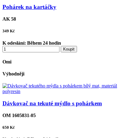
Pohárek na kartáčky
AK 58
349
Kč
K odeslání:
Během 24 hodin
Koupit
Omi
Výhodněji
Dávkovač na tekuté mýdlo s pohárkem
OM 1605831-05
650
Kč