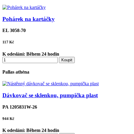
Pohárek na kartáčky
EL 3058-70
117
Kč
K odeslání:
Během 24 hodin
Koupit
Pallas athéna
Dávkovač se sklenkou, pumpička plast
PA 1205831W-26
944
Kč
K odeslání:
Během 24 hodin