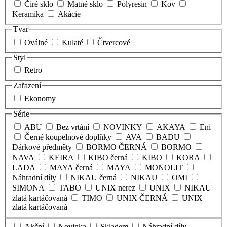
Čiré sklo
Matné sklo
Polyresin
Kov
Keramika
Akácie
Tvar
Oválné
Kulaté
Čtvercové
Styl
Retro
Zařazení
Ekonomy
Série
ABU
Bez vrtání
NOVINKY
AKAYA
Eni
Černé koupelnové doplňky
AVA
BADU
Dárkové předměty
BORMO ČERNÁ
BORMO
NAVA
KEIRA
KIBO černá
KIBO
KORA
LADA
MAYA černá
MAYA
MONOLIT
Náhradní díly
NIKAU černá
NIKAU
OMI
SIMONA
TABO
UNIX nerez
UNIX
NIKAU
zlatá kartáčovaná
TIMO
UNIX ČERNÁ
UNIX
zlatá kartáčovaná
Akční
Novinka
Skladem
Náhradní díly