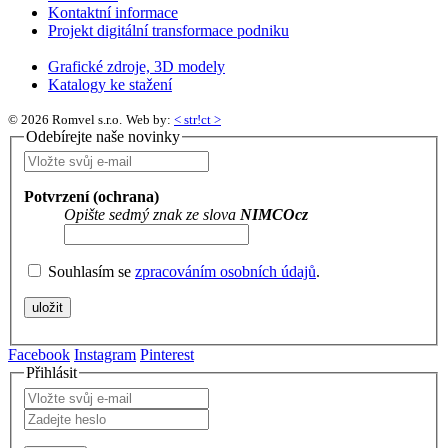
Kontaktní informace
Projekt digitální transformace podniku
Grafické zdroje, 3D modely
Katalogy ke stažení
© 2026 Romvel s.r.o.
Web by:
< str!ct >
Odebírejte naše novinky
Potvrzení (ochrana)
Opište sedmý znak ze slova
NIMCOcz
Souhlasím se
zpracováním osobních údajů
.
Facebook
Instagram
Pinterest
Přihlásit