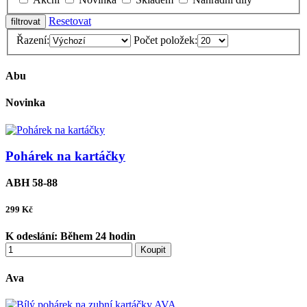
Resetovat
Řazení:
Počet položek:
Abu
Novinka
Pohárek na kartáčky
ABH 58-88
299
Kč
K odeslání:
Během 24 hodin
Koupit
Ava