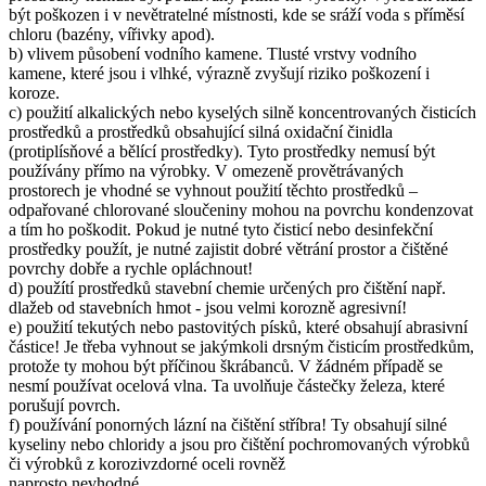
být poškozen i v nevětratelné místnosti, kde se sráží voda s příměsí
chloru (bazény, vířivky apod).
b) vlivem působení vodního kamene. Tlusté vrstvy vodního
kamene, které jsou i vlhké, výrazně zvyšují riziko poškození i
koroze.
c) použití alkalických nebo kyselých silně koncentrovaných čisticích
prostředků a prostředků obsahující silná oxidační činidla
(protiplísňové a bělící prostředky). Tyto prostředky nemusí být
používány přímo na výrobky. V omezeně provětrávaných
prostorech je vhodné se vyhnout použití těchto prostředků –
odpařované chlorované sloučeniny mohou na povrchu kondenzovat
a tím ho poškodit. Pokud je nutné tyto čisticí nebo desinfekční
prostředky použít, je nutné zajistit dobré větrání prostor a čištěné
povrchy dobře a rychle opláchnout!
d) použítí prostředků stavební chemie určených pro čištění např.
dlažeb od stavebních hmot - jsou velmi korozně agresivní!
e) použití tekutých nebo pastovitých písků, které obsahují abrasivní
částice! Je třeba vyhnout se jakýmkoli drsným čisticím prostředkům,
protože ty mohou být příčinou škrábanců. V žádném případě se
nesmí používat ocelová vlna. Ta uvolňuje částečky železa, které
porušují povrch.
f) používání ponorných lázní na čištění stříbra! Ty obsahují silné
kyseliny nebo chloridy a jsou pro čištění pochromovaných výrobků
či výrobků z korozivzdorné oceli rovněž
naprosto nevhodné.