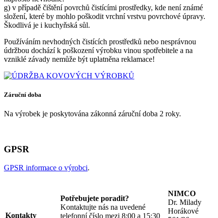
g) v případě čištění povrchů čistícími prostředky, kde není známé
složení, které by mohlo poškodit vrchní vrstvu povrchové úpravy.
Škodlivá je i kuchyňská sůl.
Používáním nevhodných čistících prostředků nebo nesprávnou
údržbou dochází k poškození výrobku vinou spotřebitele a na
vzniklé závady nemůže být uplatněna reklamace!
Záruční doba
Na výrobek je poskytována zákonná záruční doba 2 roky.
GPSR
GPSR informace o výrobci
.
NIMCO
Potřebujete poradit?
Dr. Milady
Kontaktujte nás na uvedené
Horákové
Kontakty
telefonní číslo mezi 8:00 a 15:30