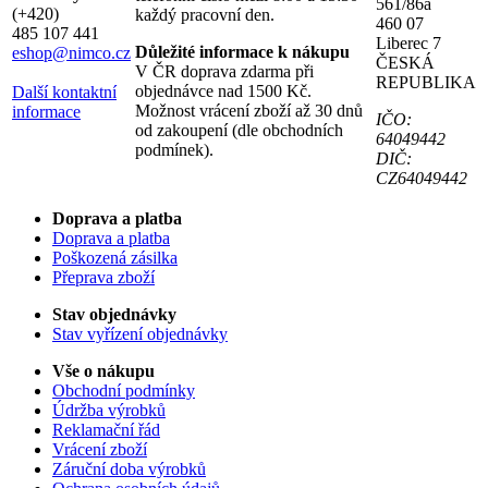
561/86a
(+420)
každý pracovní den.
460 07
485 107 441
Liberec 7
Důležité informace k nákupu
eshop@nimco.cz
ČESKÁ
V ČR doprava zdarma při
REPUBLIKA
objednávce nad 1500 Kč.
Další kontaktní
Možnost vrácení zboží až 30 dnů
informace
IČO:
od zakoupení (dle obchodních
64049442
podmínek).
DIČ:
CZ64049442
Doprava a platba
Doprava a platba
Poškozená zásilka
Přeprava zboží
Stav objednávky
Stav vyřízení objednávky
Vše o nákupu
Obchodní podmínky
Údržba výrobků
Reklamační řád
Vrácení zboží
Záruční doba výrobků