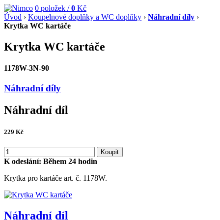
0
položek /
0
Kč
Úvod
›
Koupelnové doplňky a WC doplňky
›
Náhradní díly
›
Krytka WC kartáče
Krytka WC kartáče
1178W-3N-90
Náhradní díly
Náhradní díl
229
Kč
Koupit
K odeslání:
Během 24 hodin
Krytka pro kartáče art. č. 1178W.
Náhradní díl