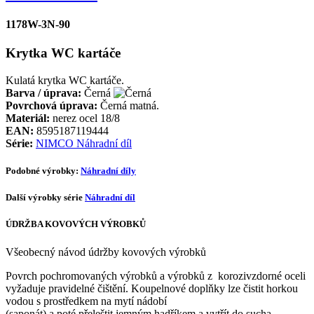
1178W-3N-90
Krytka WC kartáče
Kulatá krytka WC kartáče.
Barva / úprava:
Černá
Povrchová úprava:
Černá matná.
Materiál:
nerez ocel 18/8
EAN:
8595187119444
Série:
NIMCO Náhradní díl
Podobné výrobky:
Náhradní díly
Další výrobky série
Náhradní díl
ÚDRŽBA KOVOVÝCH VÝROBKŮ
Všeobecný návod údržby kovových výrobků
Povrch pochromovaných výrobků a výrobků z korozivzdorné oceli
vyžaduje pravidelné čištění. Koupelnové doplňky lze čistit horkou
vodou s prostředkem na mytí nádobí
(saponát) a poté přeleštit jemným hadříkem a vytřít do sucha.