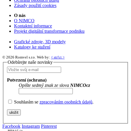
Ochrana osobních údajů
Zásady použití cookies
O nás
O NIMCO
Kontaktní informace
Projekt digitální transformace podniku
Grafické zdroje, 3D modely
Katalogy ke stažení
© 2026 Romvel s.r.o.
Web by:
< str!ct >
Odebírejte naše novinky
Potvrzení (ochrana)
Opište sedmý znak ze slova
NIMCOcz
Souhlasím se
zpracováním osobních údajů
.
Facebook
Instagram
Pinterest