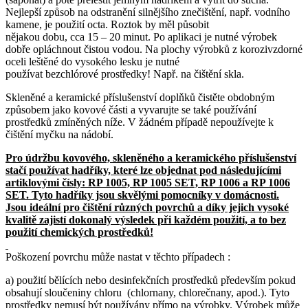
Nejlepší způsob na odstranění silnějšího znečištění, např. vodního
kamene, je použití octa. Roztok by měl působit
nějakou dobu, cca 15 – 20 minut. Po aplikaci je nutné výrobek
dobře opláchnout čistou vodou. Na plochy výrobků z korozivzdorné
oceli leštěné do vysokého lesku je nutné
používat bezchlórové prostředky! Např. na čištění skla.
Skleněné a keramické příslušenství doplňků čistěte obdobným
způsobem jako kovové části a vyvarujte se také používání
prostředků zmíněných níže. V žádném případě nepoužívejte k
čištění myčku na nádobí.
Pro údržbu kovového, skleněného a keramického příslušenství
stačí používat hadříky, které lze objednat pod následujícími
artiklovými čísly: RP 1005, RP 1005 SET, RP 1006 a RP 1006
SET. Tyto hadříky jsou skvělými pomocníky v domácnosti.
Jsou ideální pro čištění různých povrchů a díky jejich vysoké
kvalitě zajistí dokonalý výsledek při každém použití, a to bez
použití chemických prostředků!
Poškození povrchu může nastat v těchto případech :
a) použití bělících nebo desinfekčních prostředků především pokud
obsahují sloučeniny chloru (chlornany, chlorečnany, apod.). Tyto
prostředky nemusí být používány přímo na výrobky. Výrobek může