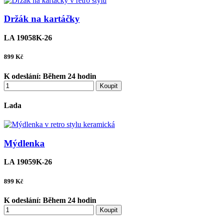
Držák na kartáčky
LA 19058K-26
899
Kč
K odeslání:
Během 24 hodin
Koupit
Lada
Mýdlenka
LA 19059K-26
899
Kč
K odeslání:
Během 24 hodin
Koupit