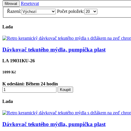
Resetovat
Řazení:
Počet položek:
Lada
Dávkovač tekutého mýdla, pumpička plast
LA 19031KU-26
1099
Kč
K odeslání:
Během 24 hodin
Koupit
Lada
Dávkovač tekutého mýdla, pumpička plast