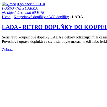
0
položek /
0
EUR
POŠTOVNÉ ZDARMA
při objednávce nad 60 EUR
Úvod
›
Koupelnové doplňky a WC doplňky
›
LADA
LADA - RETRO DOPLŇKY DO KOUPE
Série retro koupelnové doplňky LADA s dekory odkazujícími k časům
Povrchová úprava doplňků ve stylu starobylé mosazi, mědi nebo le
Zobrazit