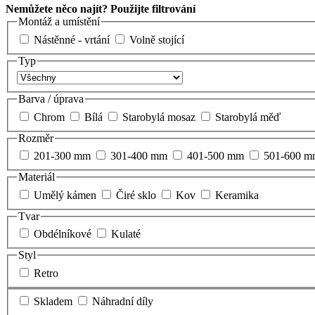
Nemůžete něco najít? Použijte filtrování
Montáž a umístění
Nástěnné - vrtání
Volně stojící
Typ
Barva / úprava
Chrom
Bílá
Starobylá mosaz
Starobylá měď
Rozměr
201-300 mm
301-400 mm
401-500 mm
501-600 m
Materiál
Umělý kámen
Čiré sklo
Kov
Keramika
Tvar
Obdélníkové
Kulaté
Styl
Retro
Skladem
Náhradní díly