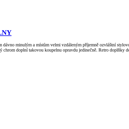
LNY
 dávno minulým a místům velmi vzdáleným příjemně ozvláštní stylovou
sklý chrom doplní takovou koupelnu opravdu jedinečně. Retro doplň