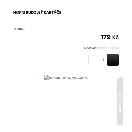
HORNÍ RUKOJEŤ KARTÁČE
1178Ki-2
179
Kč
K odeslání:
Během 24 hodin
KOUPIT
NÁHRADNÍ DÍL