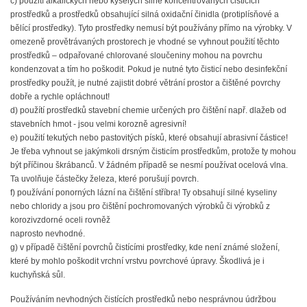
c) použití alkalických nebo kyselých silně koncentrovaných čisticích
prostředků a prostředků obsahující silná oxidační činidla (protiplísňové a
bělící prostředky). Tyto prostředky nemusí být používány přímo na výrobky. V
omezeně provětrávaných prostorech je vhodné se vyhnout použití těchto
prostředků – odpařované chlorované sloučeniny mohou na povrchu
kondenzovat a tím ho poškodit. Pokud je nutné tyto čisticí nebo desinfekční
prostředky použít, je nutné zajistit dobré větrání prostor a čištěné povrchy
dobře a rychle opláchnout!
d) použítí prostředků stavební chemie určených pro čištění např. dlažeb od
stavebních hmot - jsou velmi korozně agresivní!
e) použití tekutých nebo pastovitých písků, které obsahují abrasivní částice!
Je třeba vyhnout se jakýmkoli drsným čisticím prostředkům, protože ty mohou
být příčinou škrábanců. V žádném případě se nesmí používat ocelová vlna.
Ta uvolňuje částečky železa, které porušují povrch.
f) používání ponorných lázní na čištění stříbra! Ty obsahují silné kyseliny
nebo chloridy a jsou pro čištění pochromovaných výrobků či výrobků z
korozivzdorné oceli rovněž
naprosto nevhodné.
g) v případě čištění povrchů čistícími prostředky, kde není známé složení,
které by mohlo poškodit vrchní vrstvu povrchové úpravy. Škodlivá je i
kuchyňská sůl.
Používáním nevhodných čistících prostředků nebo nesprávnou údržbou