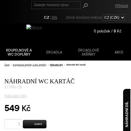
Přihlásit
CZ
|
EN
Země doručení (měna)
0
položek /
0
Kč
KOUPELNOVÉ A
ZRCADLOVÉ
ZRCADLA
AKCE
Registrace
WC DOPLŇKY
SKŘÍŇKY
Zapomenuté heslo?
Úvod
›
Koupelnové doplňky a WC doplňky
›
Náhradní díly
›
Náhradní WC kartáč
NÁHRADNÍ WC KARTÁČ
1178Ki-26
Náhradní díly
NÁHRADNÍ DÍL
549
Kč
KOUPIT