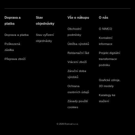
Doprava a
Stav
Vše o nákupu
O nás
platba
objednávky
Obchodní
O NIMCO
Doprava a platba
Stav vyřízení
podmínky
Kontaktní
objednávky
Poškozená
Údržba výrobků
informace
zásilka
Reklamační řád
Projekt digitální
Přeprava zboží
transformace
Vrácení zboží
podniku
Záruční doba
výrobků
Grafické zdroje,
Ochrana
3D modely
osobních údajů
Katalogy ke
Zásady použití
stažení
cookies
© 2026 Romvel s.r.o.