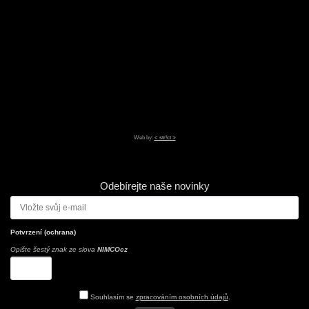
Web by:
< str!ct >
Odebírejte naše novinky
Potvrzení (ochrana)
Opište šestý znak ze slova
NIMCOcz
Souhlasím se
zpracováním osobních údajů
.