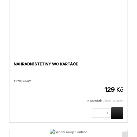
NÁHRADNÍ ŠTĚTINY WC KARTÁČE
1178Ki-2-62
129
Kč
K odeslání:
Během 24 hodin
KOUPIT