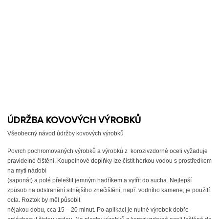
ÚDRŽBA KOVOVÝCH VÝROBKŮ
Všeobecný návod údržby kovových výrobků
Povrch pochromovaných výrobků a výrobků z korozivzdorné oceli vyžaduje
pravidelné čištění. Koupelnové doplňky lze čistit horkou vodou s prostředkem
na mytí nádobí
(saponát) a poté přeleštit jemným hadříkem a vytřít do sucha. Nejlepší
způsob na odstranění silnějšího znečištění, např. vodního kamene, je použití
octa. Roztok by měl působit
nějakou dobu, cca 15 – 20 minut. Po aplikaci je nutné výrobek dobře