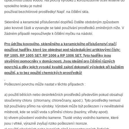
opláchnout čistou vodou. Na plochy výrobků z korozivzdorné oceli leštěné do
vysokého lesku je nutné
používat bezchlórové prostředky! Např. na čištění skla.
Skleněné a keramické příslušenství doplňků čistěte obdobným způsobem
jako kovové části a vyvarujte se také používání prostředků zmíněných níže. V
žádném případě nepoužívejte k čištění myčku na nádobí.
Pro údržbu kovového, skleněného a keramického příslušenství stačí
používat hadříky, které lze objednat pod následujícími artiklovými čísly:
RP 1005, RP 1005 SET, RP 1006 a RP 1006 SET. Tyto hadříky jsou
skvělými pomocníky v domácnosti. Jsou ideální pro čištění různých
povrchů a díky jejich vysoké kvalitě zajistí dokonalý výsledek při každém
použití, a to bez použití chemických prostředků!
Poškození povrchu může nastat v těchto případech :
a) použití bělících nebo desinfekčních prostředků především pokud obsahují
sloučeniny chloru (chlornany, chlorečnany, apod.). Tyto prostředky nemusí
být používány přímo na výrobky. Výrobek může být poškozen i v nevětratelné
místnosti, kde se sráží voda s příměsí chloru (bazény, vířivky apod).
b) vlivem působení vodního kamene. Tlusté vrstvy vodního kamene, které
jsou i vlhké, výrazně zvyšují riziko poškození i koroze.