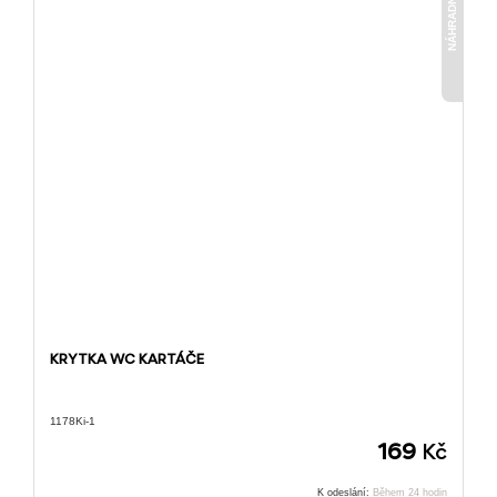
NÁHRADNÍ DÍL
KRYTKA WC KARTÁČE
1178Ki-1
169
Kč
K odeslání:
Během 24 hodin