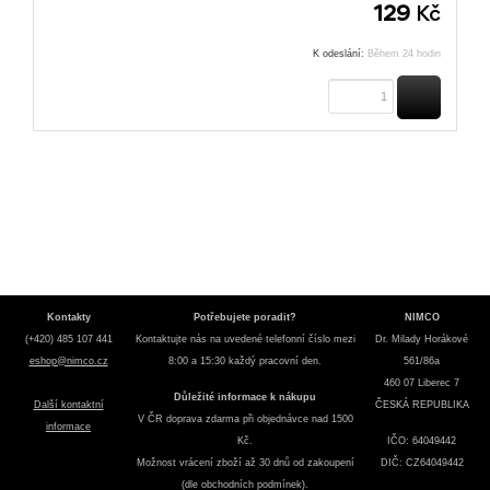
129
Kč
K odeslání:
Během 24 hodin
KOUPIT
Kontakty
Potřebujete poradit?
NIMCO
(+420) 485 107 441
Kontaktujte nás na uvedené telefonní číslo mezi
Dr. Milady Horákové
eshop@nimco.cz
8:00 a 15:30 každý pracovní den.
561/86a
460 07 Liberec 7
Důležité informace k nákupu
Další kontaktní
ČESKÁ REPUBLIKA
V ČR doprava zdarma při objednávce nad 1500
informace
Kč.
IČO: 64049442
Možnost vrácení zboží až 30 dnů od zakoupení
DIČ: CZ64049442
(dle obchodních podmínek).