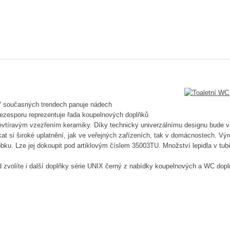
 současných trendech panuje nádech
bezesporu reprezentuje řada koupelnových doplňků
evtíravým vzezřením keramiky. Díky technicky univerzálnímu designu bude vh
ískat si široké uplatnění, jak ve veřejných zařízeních, tak v domácnostech. Výr
bku. Lze jej dokoupit pod artiklovým číslem 35003TU. Množství lepidla v tubě
 zvolíte i další doplňky série UNIX černý z nabídky koupelnových a WC do