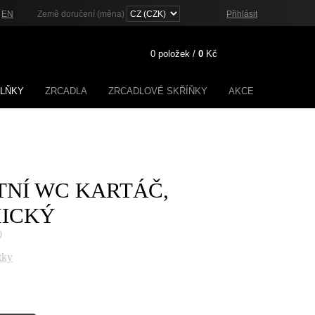
|
EN
Země doručení (měna)
Přihlásit
0
položek /
0
Kč
PLŇKY
ZRCADLA
ZRCADLOVÉ SKŘÍŇKY
AKCE
Registrace
Zapomenuté heslo?
TNÍ WC KARTÁČ,
ICKÝ
0
tky