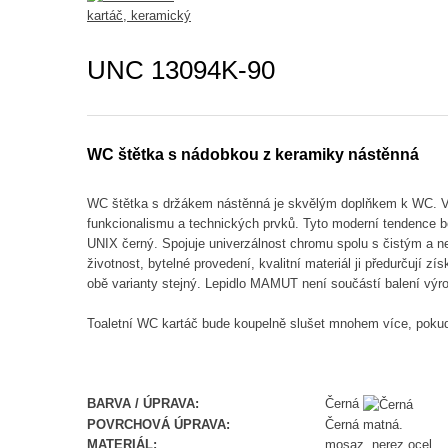
UNC 13094K-90
WC štětka s nádobkou z keramiky nástěnná
WC štětka s držákem nástěnná je skvělým doplňkem k WC. V
funkcionalismu a technických prvků. Tyto moderní tendence 
UNIX černý. Spojuje univerzálnost chromu spolu s čistým a n
životnost, bytelné provedení, kvalitní materiál ji předurčují z
obě varianty stejný. Lepidlo MAMUT není součástí balení výro
Toaletní WC kartáč bude koupelně slušet mnohem více, pokud
BARVA / ÚPRAVA:
Černá
POVRCHOVÁ ÚPRAVA:
Černá matná.
MATERIÁL:
mosaz, nerez ocel