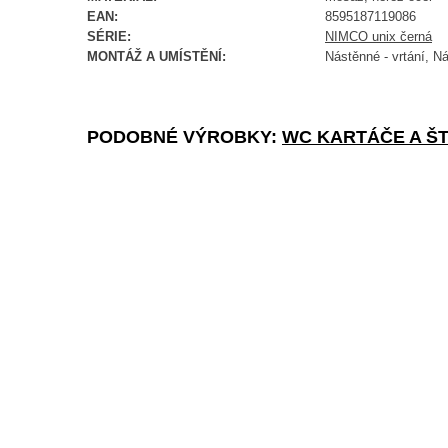
EAN:
8595187119086
SÉRIE:
NIMCO unix černá
MONTÁŽ A UMÍSTĚNÍ:
Nástěnné - vrtání, Ná
PODOBNÉ VÝROBKY:
WC KARTÁČE A Š