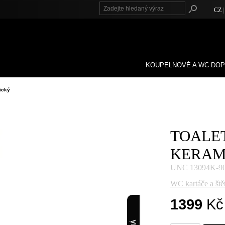
CZ
KOUPELNOVÉ A WC DO
ický
TOALE
KERAM
UNC 13094K-9
WC kartáče a ště
1399
Kč