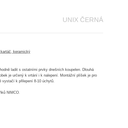
UNIX ČERNÁ
odně ladit s ostatními prvky dnešních koupelen. Dlouhá
obek je určený k vrtání i k nalepení. Montážní plíšek je pro
 vystačí k přilepení 8-10 úchytů.
plňků NIMCO.