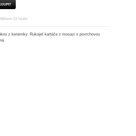
KOUPIT
:
Během 24 hodin
kou z keramiky. Rukojeť kartáče z mosazi s povrchovou
ná.