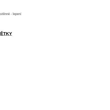
stěnné - lepení
TĚTKY