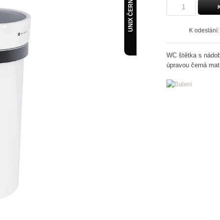
UNIX ČERNÁ
K odeslání
WC štětka s nádob
úpravou černá mat