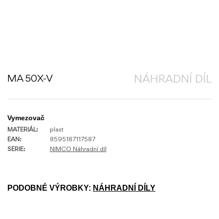
MA 50X-V
NÁHRADNÍ DÍL
Vymezovač
MATERIÁL:
plast
EAN:
8595187117587
SÉRIE:
NIMCO Náhradní díl
PODOBNÉ VÝROBKY:
NÁHRADNÍ DÍLY