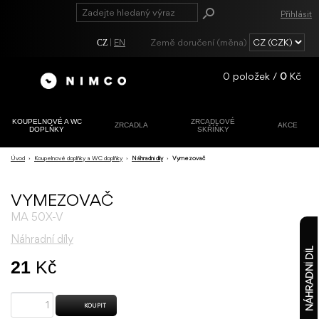
Přihlásit
|
EN
Země doručení (měna)
CZ
0
položek /
0
Kč
KOUPELNOVÉ A WC
ZRCADLOVÉ
ZRCADLA
AKCE
DOPLŇKY
SKŘÍŇKY
Registrace
Úvod
›
Koupelnové doplňky a WC doplňky
›
Náhradní díly
›
Vymezovač
Zapomenuté
heslo?
VYMEZOVAČ
MA 50X-V
Náhradní díly
NÁHRADNÍ DÍL
21
Kč
KOUPIT