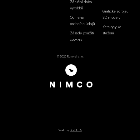
Záruční doba
výrobků
Grafické zdroje,
Ochrana
3D modely
osobních údajů
Katalogy ke
Zásady použití
stažení
cookies
© 2026 Romvel s.r.o.
Web by:
< str!ct >