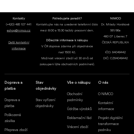
Kontakty
Potřebujete poradit?
NIMCO
(+420) 485 107 441
Kontaktujte nás na uvedené telefonní číslo
Dr. Milady Horákové
eshop@nimco.cz
mezi 8:00 a 15:30 každý pracovní den.
561/86a
460 07 Liberec 7
Důležité informace k nákupu
Další kontaktní
ČESKÁ REPUBLIKA
V ČR doprava zdarma při objednávce
informace
nad 1500 Kč.
IČO: 64049442
Možnost vrácení zboží až 30 dnů od
DIČ: CZ64049442
zakoupení (dle obchodních podmínek).
Doprava a
Stav
Vše o nákupu
O nás
platba
objednávky
Obchodní
O NIMCO
Doprava a
Stav vyřízení
podmínky
Kontaktní
platba
objednávky
Údržba výrobků
informace
Poškozená
Reklamační řád
Projekt digitální
zásilka
transformace
Vrácení zboží
Přeprava zboží
podniku