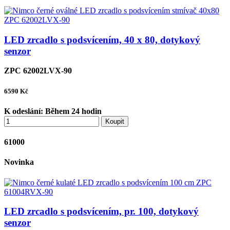
LED zrcadlo s podsvícením, 40 x 80, dotykový
senzor
ZPC 62002LVX-90
6590
Kč
K odeslání:
Během 24 hodin
Koupit
61000
Novinka
LED zrcadlo s podsvícením, pr. 100, dotykový
senzor