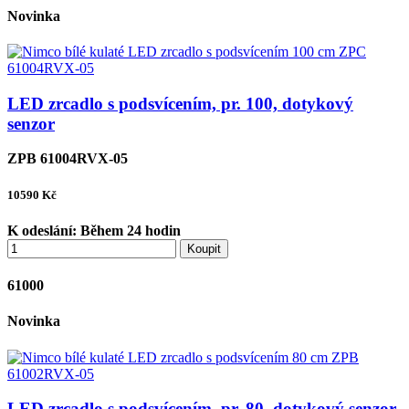
Novinka
LED zrcadlo s podsvícením, pr. 100, dotykový
senzor
ZPB 61004RVX-05
10590
Kč
K odeslání:
Během 24 hodin
Koupit
61000
Novinka
LED zrcadlo s podsvícením, pr. 80, dotykový senzor