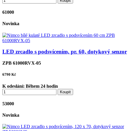
Koupit
61000
Novinka
LED zrcadlo s podsvícením, pr. 60, dotykový senzor
ZPB 61000RVX-05
6790
Kč
K odeslání:
Během 24 hodin
Koupit
53000
Novinka