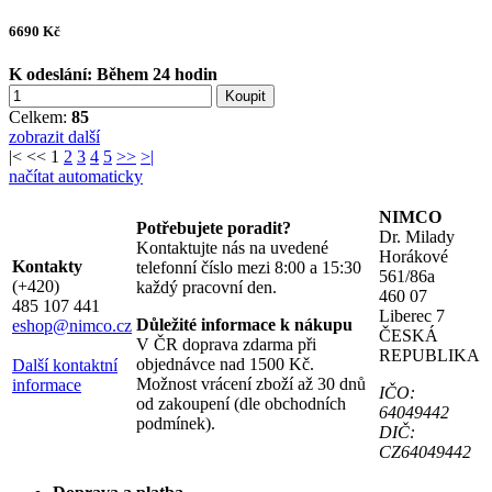
6690
Kč
K odeslání:
Během 24 hodin
Koupit
Celkem:
85
zobrazit další
|<
<<
1
2
3
4
5
>>
>|
načítat automaticky
NIMCO
Potřebujete poradit?
Dr. Milady
Kontaktujte nás na uvedené
Horákové
Kontakty
telefonní číslo mezi 8:00 a 15:30
561/86a
(+420)
každý pracovní den.
460 07
485 107 441
Liberec 7
Důležité informace k nákupu
eshop@nimco.cz
ČESKÁ
V ČR doprava zdarma při
REPUBLIKA
objednávce nad 1500 Kč.
Další kontaktní
Možnost vrácení zboží až 30 dnů
informace
IČO:
od zakoupení (dle obchodních
64049442
podmínek).
DIČ:
CZ64049442