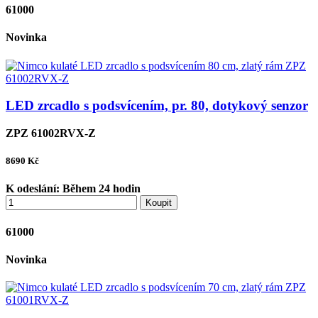
61000
Novinka
LED zrcadlo s podsvícením, pr. 80, dotykový senzor
ZPZ 61002RVX-Z
8690
Kč
K odeslání:
Během 24 hodin
Koupit
61000
Novinka