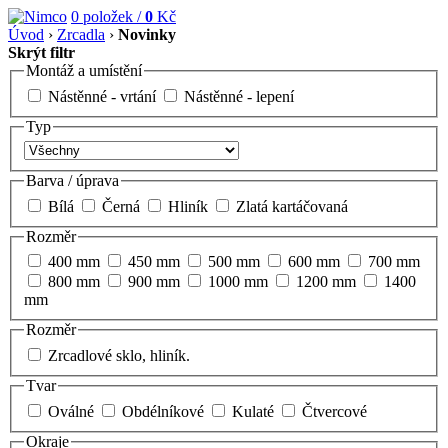
0
položek /
0
Kč
Úvod
›
Zrcadla
›
Novinky
Skrýt filtr
Montáž a umístění
Nástěnné - vrtání
Nástěnné - lepení
Typ
Barva / úprava
Bílá
Černá
Hliník
Zlatá kartáčovaná
Rozměr
400 mm
450 mm
500 mm
600 mm
700 mm
800 mm
900 mm
1000 mm
1200 mm
1400
mm
Rozměr
Zrcadlové sklo, hliník.
Tvar
Oválné
Obdélníkové
Kulaté
Čtvercové
Okraje