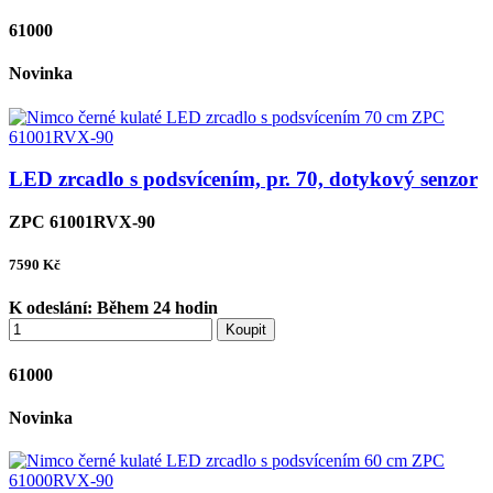
61000
Novinka
LED zrcadlo s podsvícením, pr. 70, dotykový senzor
ZPC 61001RVX-90
7590
Kč
K odeslání:
Během 24 hodin
Koupit
61000
Novinka