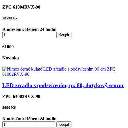
ZPC 61004RVX-90
10590
Kč
K odeslání:
Během 24 hodin
Koupit
61000
Novinka
LED zrcadlo s podsvícením, pr. 80, dotykový senzor
ZPC 61002RVX-90
8690
Kč
K odeslání:
Během 24 hodin
Koupit