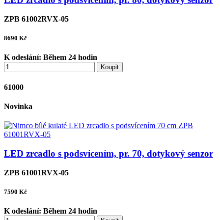
ZPB 61002RVX-05
8690
Kč
K odeslání:
Během 24 hodin
Koupit
61000
Novinka
LED zrcadlo s podsvícením, pr. 70, dotykový senzor
ZPB 61001RVX-05
7590
Kč
K odeslání:
Během 24 hodin