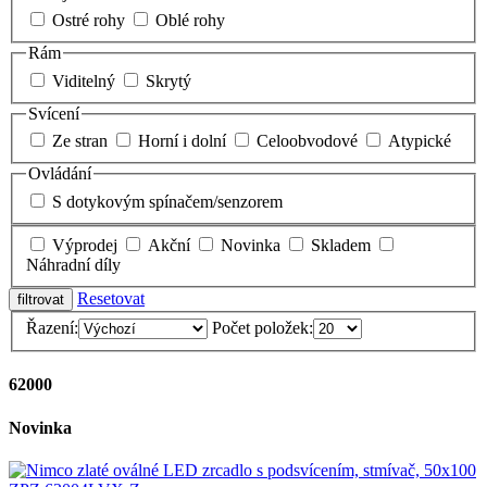
Ostré rohy
Oblé rohy
Rám
Viditelný
Skrytý
Svícení
Ze stran
Horní i dolní
Celoobvodové
Atypické
Ovládání
S dotykovým spínačem/senzorem
Výprodej
Akční
Novinka
Skladem
Náhradní díly
Resetovat
Řazení:
Počet položek:
62000
Novinka