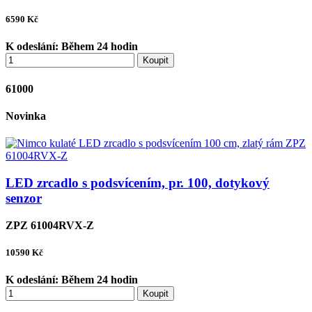
6590
Kč
K odeslání:
Během 24 hodin
Koupit
61000
Novinka
LED zrcadlo s podsvícením, pr. 100, dotykový
senzor
ZPZ 61004RVX-Z
10590
Kč
K odeslání:
Během 24 hodin
Koupit