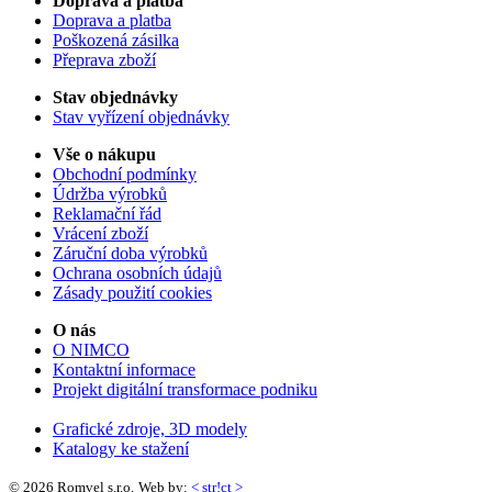
Doprava a platba
Doprava a platba
Poškozená zásilka
Přeprava zboží
Stav objednávky
Stav vyřízení objednávky
Vše o nákupu
Obchodní podmínky
Údržba výrobků
Reklamační řád
Vrácení zboží
Záruční doba výrobků
Ochrana osobních údajů
Zásady použití cookies
O nás
O NIMCO
Kontaktní informace
Projekt digitální transformace podniku
Grafické zdroje, 3D modely
Katalogy ke stažení
© 2026 Romvel s.r.o.
Web by:
< str!ct >