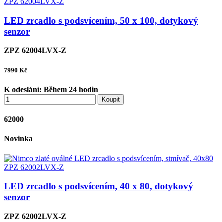
LED zrcadlo s podsvícením, 50 x 100, dotykový
senzor
ZPZ 62004LVX-Z
7990
Kč
K odeslání:
Během 24 hodin
Koupit
62000
Novinka
LED zrcadlo s podsvícením, 40 x 80, dotykový
senzor
ZPZ 62002LVX-Z