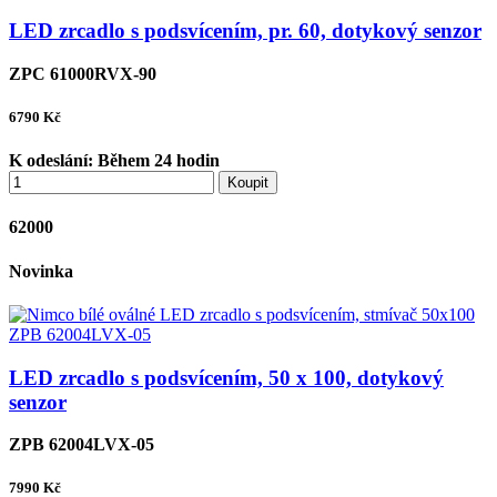
LED zrcadlo s podsvícením, pr. 60, dotykový senzor
ZPC 61000RVX-90
6790
Kč
K odeslání:
Během 24 hodin
Koupit
62000
Novinka
LED zrcadlo s podsvícením, 50 x 100, dotykový
senzor
ZPB 62004LVX-05
7990
Kč