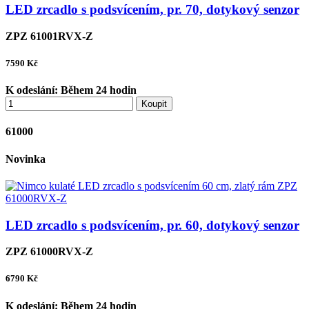
LED zrcadlo s podsvícením, pr. 70, dotykový senzor
ZPZ 61001RVX-Z
7590
Kč
K odeslání:
Během 24 hodin
Koupit
61000
Novinka
LED zrcadlo s podsvícením, pr. 60, dotykový senzor
ZPZ 61000RVX-Z
6790
Kč
K odeslání:
Během 24 hodin