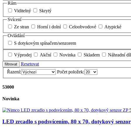
Rám
Viditelný
Skrytý
Svícení
Ze stran
Horní i dolní
Celoobvodové
Atypické
Ovládání
S dotykovým spínačem/senzorem
Výprodej
Akční
Novinka
Skladem
Náhradní dí
Resetovat
Řazení:
Počet položek:
53000
Novinka
LED zrcadlo s podsvícením, 80 x 70, dotykový senzor