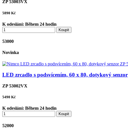
ZP 53003VX
5890
Kč
K odeslání:
Během 24 hodin
Koupit
53000
Novinka
LED zrcadlo s podsvícením, 60 x 80, dotykový senzor
ZP 53002VX
5490
Kč
K odeslání:
Během 24 hodin
Koupit
52000