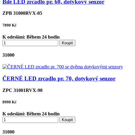
Bílé LED zrcadlo pr. 60, dotykový senzor
ZPB 31000RVX-05
7890
Kč
K odeslání:
Během 24 hodin
Koupit
31000
ČERNÉ LED zrcadlo pr. 70, dotykový senzor
ZPC 31001RVX-90
8990
Kč
K odeslání:
Během 24 hodin
Koupit
31000