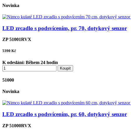
Novinka
LED zrcadlo s podsvícením, pr. 70, dotykový senzor
ZP 51001RVX
5390
Kč
K odeslání:
Během 24 hodin
Koupit
51000
Novinka
LED zrcadlo s podsvícením, pr. 60, dotykový senzor
ZP 51000RVX