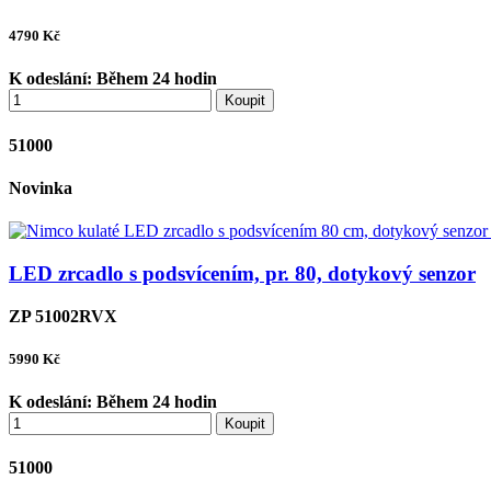
4790
Kč
K odeslání:
Během 24 hodin
Koupit
51000
Novinka
LED zrcadlo s podsvícením, pr. 80, dotykový senzor
ZP 51002RVX
5990
Kč
K odeslání:
Během 24 hodin
Koupit
51000