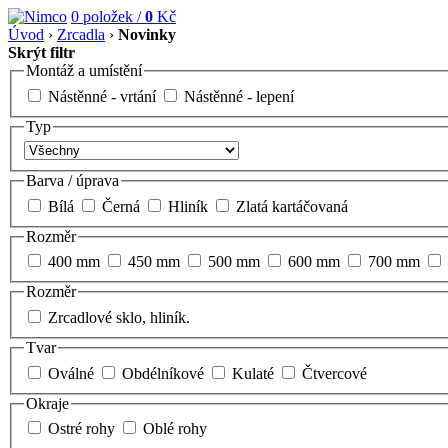
0
položek /
0
Kč
Úvod
›
Zrcadla
›
Novinky
Skrýt filtr
Montáž a umístění
Nástěnné - vrtání
Nástěnné - lepení
Typ
Barva / úprava
Bílá
Černá
Hliník
Zlatá kartáčovaná
Rozměr
400 mm
450 mm
500 mm
600 mm
700 mm
Rozměr
Zrcadlové sklo, hliník.
Tvar
Oválné
Obdélníkové
Kulaté
Čtvercové
Okraje
Ostré rohy
Oblé rohy