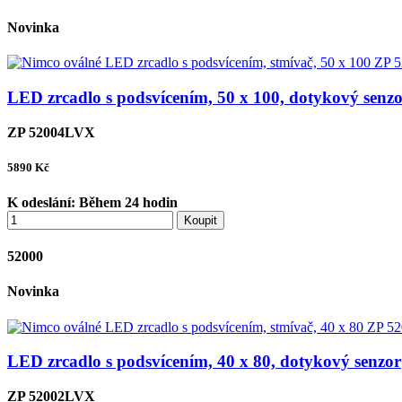
Novinka
LED zrcadlo s podsvícením, 50 x 100, dotykový senz
ZP 52004LVX
5890
Kč
K odeslání:
Během 24 hodin
Koupit
52000
Novinka
LED zrcadlo s podsvícením, 40 x 80, dotykový senzor
ZP 52002LVX