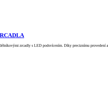
ZRCADLA
élníkovými zrcadly s LED podsvícením. Díky preciznímu provedení a s 