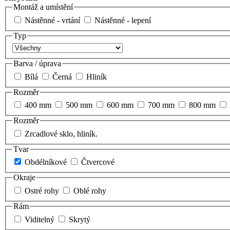
Montáž a umístění
Nástěnné - vrtání
Nástěnné - lepení
Typ
Barva / úprava
Bílá
Černá
Hliník
Rozměr
400 mm
500 mm
600 mm
700 mm
800 mm
Rozměr
Zrcadlové sklo, hliník.
Tvar
Obdélníkové
Čtvercové
Okraje
Ostré rohy
Oblé rohy
Rám
Viditelný
Skrytý