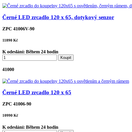
Černé LED zrcadlo 120 x 65, dotykový senzor
ZPC 41006V-90
11890
Kč
K odeslání:
Během 24 hodin
Koupit
41000
Černé LED zrcadlo 120 x 65
ZPC 41006-90
10990
Kč
K odeslání:
Během 24 hodin