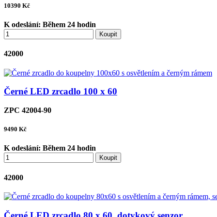
10390
Kč
K odeslání:
Během 24 hodin
Koupit
42000
Černé LED zrcadlo 100 x 60
ZPC 42004-90
9490
Kč
K odeslání:
Během 24 hodin
Koupit
42000
Černé LED zrcadlo 80 x 60, dotykový senzor