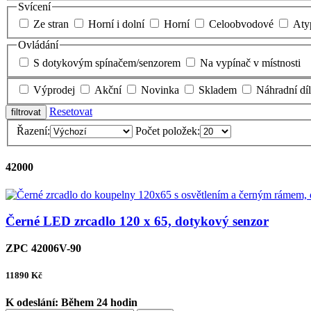
Svícení
Ze stran
Horní i dolní
Horní
Celoobvodové
Aty
Ovládání
S dotykovým spínačem/senzorem
Na vypínač v místnosti
Výprodej
Akční
Novinka
Skladem
Náhradní dí
Resetovat
Řazení:
Počet položek:
42000
Černé LED zrcadlo 120 x 65, dotykový senzor
ZPC 42006V-90
11890
Kč
K odeslání:
Během 24 hodin