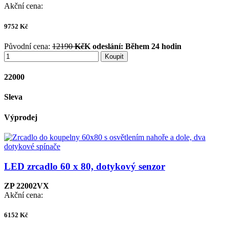
Akční cena:
9752
Kč
Původní cena:
12190
Kč
K odeslání:
Během 24 hodin
Koupit
22000
Sleva
Výprodej
LED zrcadlo 60 x 80, dotykový senzor
ZP 22002VX
Akční cena:
6152
Kč