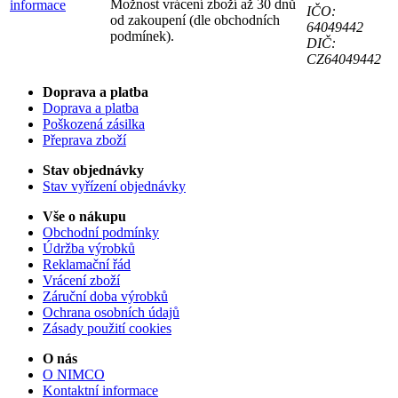
Možnost vrácení zboží až 30 dnů
informace
IČO:
od zakoupení (dle obchodních
64049442
podmínek).
DIČ:
CZ64049442
Doprava a platba
Doprava a platba
Poškozená zásilka
Přeprava zboží
Stav objednávky
Stav vyřízení objednávky
Vše o nákupu
Obchodní podmínky
Údržba výrobků
Reklamační řád
Vrácení zboží
Záruční doba výrobků
Ochrana osobních údajů
Zásady použití cookies
O nás
O NIMCO
Kontaktní informace