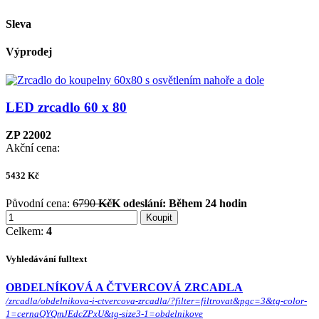
Sleva
Výprodej
LED zrcadlo 60 x 80
ZP 22002
Akční cena:
5432
Kč
Původní cena:
6790
Kč
K odeslání:
Během 24 hodin
Koupit
Celkem:
4
Vyhledávání fulltext
OBDELNÍKOVÁ A ČTVERCOVÁ ZRCADLA
/zrcadla/obdelnikova-i-ctvercova-zrcadla/?filter=filtrovat&pgc=3&tg-color-
1=cernaQYQmJEdcZPxU&tg-size3-1=obdelnikove