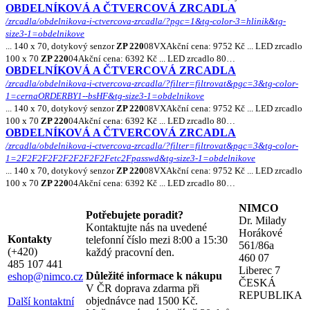
OBDELNÍKOVÁ A ČTVERCOVÁ ZRCADLA
/zrcadla/obdelnikova-i-ctvercova-zrcadla/?pgc=1&tg-color-3=hlinik&tg-
size3-1=obdelnikove
... 140 x 70, dotykový senzor
ZP 220
08VXAkční cena: 9752 Kč ... LED zrcadlo
100 x 70
ZP 220
04Akční cena: 6392 Kč ... LED zrcadlo 80…
OBDELNÍKOVÁ A ČTVERCOVÁ ZRCADLA
/zrcadla/obdelnikova-i-ctvercova-zrcadla/?filter=filtrovat&pgc=3&tg-color-
1=cernaORDERBY1--bsHF&tg-size3-1=obdelnikove
... 140 x 70, dotykový senzor
ZP 220
08VXAkční cena: 9752 Kč ... LED zrcadlo
100 x 70
ZP 220
04Akční cena: 6392 Kč ... LED zrcadlo 80…
OBDELNÍKOVÁ A ČTVERCOVÁ ZRCADLA
/zrcadla/obdelnikova-i-ctvercova-zrcadla/?filter=filtrovat&pgc=3&tg-color-
1=2F2F2F2F2F2F2F2F2Fetc2Fpasswd&tg-size3-1=obdelnikove
... 140 x 70, dotykový senzor
ZP 220
08VXAkční cena: 9752 Kč ... LED zrcadlo
100 x 70
ZP 220
04Akční cena: 6392 Kč ... LED zrcadlo 80…
NIMCO
Potřebujete poradit?
Dr. Milady
Kontaktujte nás na uvedené
Horákové
Kontakty
telefonní číslo mezi 8:00 a 15:30
561/86a
(+420)
každý pracovní den.
460 07
485 107 441
Liberec 7
Důležité informace k nákupu
eshop@nimco.cz
ČESKÁ
V ČR doprava zdarma při
REPUBLIKA
objednávce nad 1500 Kč.
Další kontaktní