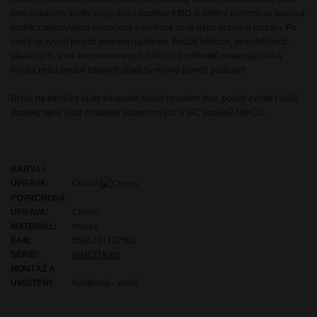
toho důkazem. Buďte originální s doplňky KIBO. K čištění povrchu se používá
hadřík z mikrovlákna namočený v mýdlové vodě nebo octovém roztoku. Po
umytí se vysuší povrch jemným hadříkem. Použití bělících, dezinfekčních,
alkalických, silně koncentrovaných čistících prostředků obsahující silná
činidla nebo použití tekutých písků by mohlo povrch poškodit!
Držák na kartáčky bude koupelně slušet mnohem více, pokud zvolíte i další
doplňky série Kibo z nabídky koupelnových a WC doplňků NIMCO.
BARVA /
ÚPRAVA:
Chrom
POVRCHOVÁ
ÚPRAVA:
Chrom.
MATERIÁL:
mosaz
EAN:
8595187112506
SÉRIE:
NIMCO Kibo
MONTÁŽ A
UMÍSTĚNÍ:
Nástěnné - vrtání