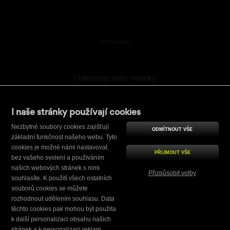
Web by:
< str!ct >
Odebírejte naše novinky
I naše stránky používají cookies
Potvrzení (ochrana)
Opište šestý znak ze slova
NIMCOcz
Nezbytné soubory cookies zajišťují
ODMÍTNOUT VŠE
základní funkčnost našeho webu. Tyto
cookies je možné námi nastavovat
PŘIJMOUT VŠE
bez vašeho svolení a používáním
Souhlasím se
zpracováním osobních údajů
.
našich webových stránek s nimi
Přizpůsobit volby
souhlasíte. K použití všech ostatních
souborů cookies se můžete
Nezbytně nutné
rozhodnout udělením souhlasu. Data
těchto cookies pak mohou být použita
Výkonové
k další personalizaci obsahu našich
Pro cílení
stránek a k personalizaci reklam