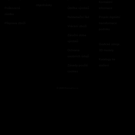
Kontaktní
objednávky
Poškozená
Údržba výrobků
informace
zásilka
Reklamační řád
Projekt digitální
Přeprava zboží
transformace
Vrácení zboží
podniku
Záruční doba
výrobků
Grafické zdroje,
Ochrana
3D modely
osobních údajů
Katalogy ke
Zásady použití
stažení
cookies
© 2026 Romvel s.r.o.