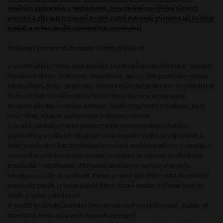
skvělými pomocníky v domácnosti. Jsou ideální pro čištění různých
povrchů a díky jejich vysoké kvalitě zajistí dokonalý výsledek při každém
použití, a to bez použití chemických prostředků!
Poškození povrchu může nastat v těchto případech :
a) použití bělících nebo desinfekčních prostředků především pokud obsahují
sloučeniny chloru (chlornany, chlorečnany, apod.). Tyto prostředky nemusí
být používány přímo na výrobky. Výrobek může být poškozen i v nevětratelné
místnosti, kde se sráží voda s příměsí chloru (bazény, vířivky apod).
b) vlivem působení vodního kamene. Tlusté vrstvy vodního kamene, které
jsou i vlhké, výrazně zvyšují riziko poškození i koroze.
c) použití alkalických nebo kyselých silně koncentrovaných čisticích
prostředků a prostředků obsahující silná oxidační činidla (protiplísňové a
bělící prostředky). Tyto prostředky nemusí být používány přímo na výrobky. V
omezeně provětrávaných prostorech je vhodné se vyhnout použití těchto
prostředků – odpařované chlorované sloučeniny mohou na povrchu
kondenzovat a tím ho poškodit. Pokud je nutné tyto čisticí nebo desinfekční
prostředky použít, je nutné zajistit dobré větrání prostor a čištěné povrchy
dobře a rychle opláchnout!
d) použítí prostředků stavební chemie určených pro čištění např. dlažeb od
stavebních hmot - jsou velmi korozně agresivní!