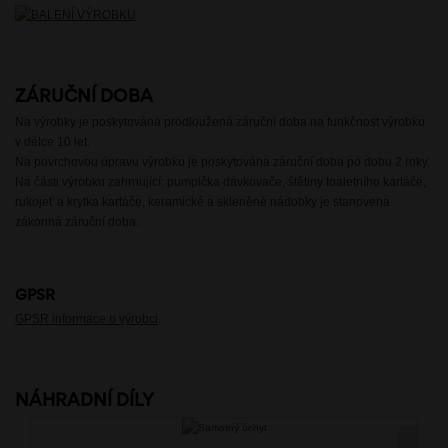
ZÁRUČNÍ DOBA
Na výrobky je poskytována prodloužená záruční doba na funkčnost výrobku
v délce 10 let.
Na povrchovou úpravu výrobku je poskytována záruční doba po dobu 2 roky.
Na části výrobku zahrnující: pumpička dávkovače, štětiny toaletního kartáče,
rukojeť a krytka kartáče, keramické a skleněné nádobky je stanovena
zákonná záruční doba.
GPSR
GPSR informace o výrobci
.
NÁHRADNÍ DÍLY