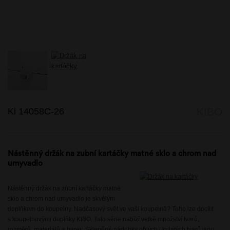
Ki 14058C-26
KIBO
Nástěnný držák na zubní kartáčky matné sklo a chrom nad
umyvadlo
Nástěnný držák na zubní kartáčky matné
sklo a chrom nad umyvadlo je skvělým
doplňkem do koupelny. Nadčasový svět ve vaší koupelně? Toho lze docílit
s koupelnovými doplňky KIBO. Tato série nabízí velké množství tvarů,
rozměrů, materiálů a barev. Skleněné nádobky oblých i kulatých tvarů jsou