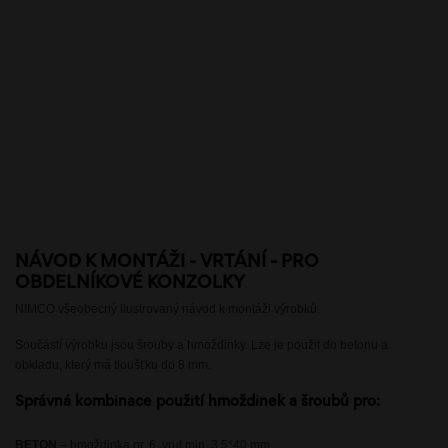
NÁVOD K MONTÁŽI - VRTÁNÍ - PRO
OBDELNÍKOVÉ KONZOLKY
NIMCO všeobecný ilustrovaný návod k montáži výrobků.
Součástí výrobku jsou šrouby a hmoždinky. Lze je použit do betonu a
obkladu, který má tloušťku do 8 mm.
Správná kombinace použití hmoždinek a šroubů pro:
BETON
– hmoždinka pr. 6, vrut min. 3,5*40 mm