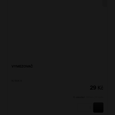
VYMEZOVAČ
Ki 50X-V
29
Kč
K odeslání:
Během 24 hodin
KOUPIT