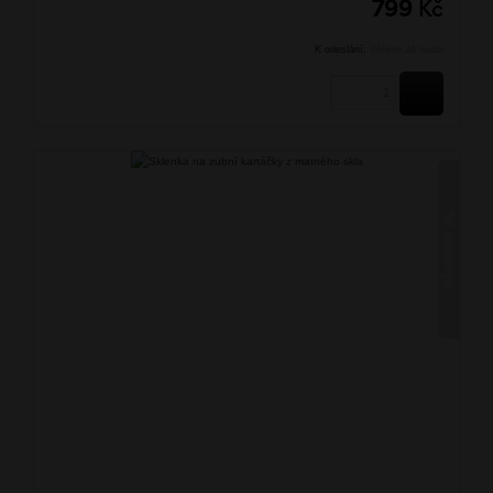
799
Kč
K odeslání:
Během 24 hodin
KOUPIT
NÁHRADNÍ DÍL