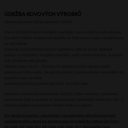
ÚDRŽBA KOVOVÝCH VÝROBKŮ
Všeobecný návod údržby kovových výrobků
Povrch pochromovaných výrobků a výrobků z korozivzdorné oceli vyžaduje
pravidelné čištění. Koupelnové doplňky lze čistit horkou vodou s prostředkem
na mytí nádobí
(saponát) a poté přeleštit jemným hadříkem a vytřít do sucha. Nejlepší
způsob na odstranění silnějšího znečištění, např. vodního kamene, je použití
octa. Roztok by měl působit
nějakou dobu, cca 15 – 20 minut. Po aplikaci je nutné výrobek dobře
opláchnout čistou vodou. Na plochy výrobků z korozivzdorné oceli leštěné do
vysokého lesku je nutné
používat bezchlórové prostředky! Např. na čištění skla.
Skleněné a keramické příslušenství doplňků čistěte obdobným způsobem
jako kovové části a vyvarujte se také používání prostředků zmíněných níže. V
žádném případě nepoužívejte k čištění myčku na nádobí.
Pro údržbu kovového, skleněného a keramického příslušenství stačí
používat hadříky, které lze objednat pod následujícími artiklovými čísly:
RP 1005, RP 1005 SET, RP 1006 a RP 1006 SET. Tyto hadříky jsou