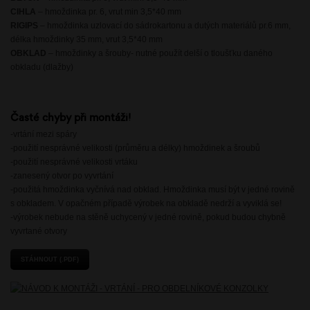
CIHLA
– hmoždinka pr. 6, vrut min 3,5*40 mm
RIGIPS
– hmoždinka uzlovací do sádrokartonu a dutých materiálů pr.6 mm,
délka hmoždinky 35 mm, vrut 3,5*40 mm
OBKLAD
– hmoždinky a šrouby- nutné použít delší o tloušťku daného
obkladu (dlažby)
Časté chyby při montáži!
-vrtání mezi spáry
-použití nesprávné velikosti (průměru a délky) hmoždinek a šroubů
-použití nesprávné velikosti vrtáku
-zanesený otvor po vyvrtání
-použitá hmoždinka vyčnívá nad obklad. Hmoždinka musí být v jedné rovině
s obkladem. V opačném případě výrobek na obkladě nedrží a vyviklá se!
-výrobek nebude na stěně uchycený v jedné rovině, pokud budou chybně
vyvrtané otvory
STÁHNOUT (.PDF)