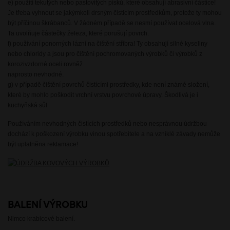
e) použití tekutých nebo pastovitých písků, které obsahují abrasivní částice!
Je třeba vyhnout se jakýmkoli drsným čisticím prostředkům, protože ty mohou
být příčinou škrábanců. V žádném případě se nesmí používat ocelová vlna.
Ta uvolňuje částečky železa, které porušují povrch.
f) používání ponorných lázní na čištění stříbra! Ty obsahují silné kyseliny
nebo chloridy a jsou pro čištění pochromovaných výrobků či výrobků z
korozivzdorné oceli rovněž
naprosto nevhodné.
g) v případě čištění povrchů čistícími prostředky, kde není známé složení,
které by mohlo poškodit vrchní vrstvu povrchové úpravy. Škodlivá je i
kuchyňská sůl.
Používáním nevhodných čistících prostředků nebo nesprávnou údržbou
dochází k poškození výrobku vinou spotřebitele a na vzniklé závady nemůže
být uplatněna reklamace!
BALENÍ VÝROBKU
Nimco krabicové balení.