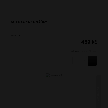
SKLENKA NA KARTÁČKY
1058C-Ki
459
Kč
K odeslání:
Během 24 hodin
KOUPIT
NÁHRADNÍ DÍL