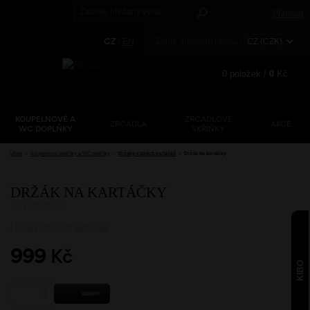
Přihlásit
CZ
|
EN
Země doručení (měna)
0
položek /
0
Kč
KOUPELNOVÉ A
ZRCADLOVÉ
ZRCADLA
AKCE
Registrace
WC DOPLŇKY
SKŘÍŇKY
Zapomenuté heslo?
Úvod
›
Koupelnové doplňky a WC doplňky
›
Držáky zubních kartáčků
›
Držák na kartáčky
DRŽÁK NA KARTÁČKY
Ki 14058C-26
Držáky zubních kartáčků
999
Kč
KIBO
KOUPIT