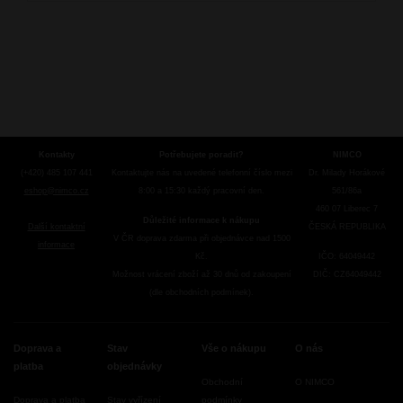
Kontakty
Potřebujete poradit?
NIMCO
(+420) 485 107 441
Kontaktujte nás na uvedené telefonní číslo mezi
Dr. Milady Horákové
eshop@nimco.cz
8:00 a 15:30 každý pracovní den.
561/86a
460 07 Liberec 7
Důležité informace k nákupu
Další kontaktní
ČESKÁ REPUBLIKA
V ČR doprava zdarma při objednávce nad 1500
informace
Kč.
IČO: 64049442
Možnost vrácení zboží až 30 dnů od zakoupení
DIČ: CZ64049442
(dle obchodních podmínek).
Doprava a
Stav
Vše o nákupu
O nás
platba
objednávky
Obchodní
O NIMCO
Doprava a platba
Stav vyřízení
podmínky