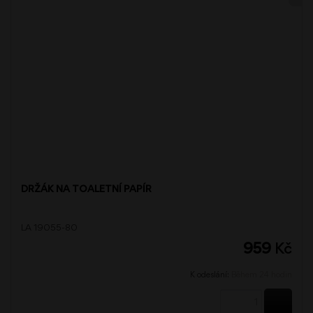
DRŽÁK NA TOALETNÍ PAPÍR
LA 19055-80
959
Kč
K odeslání:
Během 24 hodin
KOUPI