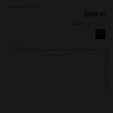
LA 19091UK-50-65
2399
Kč
K odeslání:
Během 24 hodin
KOUPI
LADA STAROMĚĎ