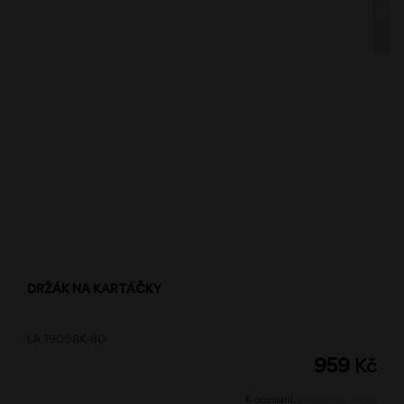
DRŽÁK NA KARTÁČKY
LA 19058K-80
959
Kč
K odeslání:
Během 24 hodin