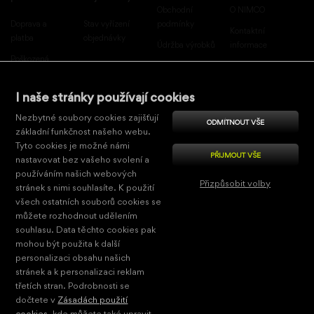
Obchodní
O NIMCO
Doprava a
Stav vyřízení
podmínky
Kontaktní
platba
objednávky
Údržba výrobků
informace
Poškozená
Reklamační řád
Projekt digitální
zásilka
transformace
Vrácení zboží
Přeprava zboží
podniku
I naše stránky používají cookies
Záruční doba
Nezbytné soubory cookies zajišťují
výrobků
ODMÍTNOUT VŠE
Grafické zdroje,
základní funkčnost našeho webu.
Ochrana
3D modely
Tyto cookies je možné námi
PŘIJMOUT VŠE
osobních údajů
nastavovat bez vašeho svolení a
Katalogy ke
používáním našich webových
Zásady použití
stažení
Přizpůsobit volby
stránek s nimi souhlasíte. K použití
cookies
všech ostatních souborů cookies se
Nezbytně nutné
můžete rozhodnout udělením
souhlasu. Data těchto cookies pak
© 2026 Romvel s.r.o.
Výkonové
mohou být použita k další
personalizaci obsahu našich
Pro cílení
stránek a k personalizaci reklam
Funkční
třetích stran. Podrobnosti se
dočtete v
Zásadách použití
Nezařazené
cookies
, kde můžete také upravit