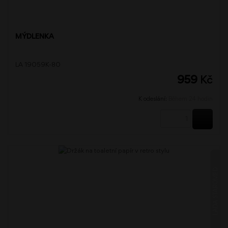
MÝDLENKA
LA 19059K-80
959
Kč
K odeslání:
Během 24 hodin
KOUPI
LADA STAROMĚĎ