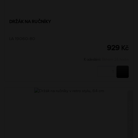
DRŽÁK NA RUČNÍKY
LA 19060-80
929
Kč
K odeslání:
Během 24 hodin
KOUPI
LADA STAROMĚĎ