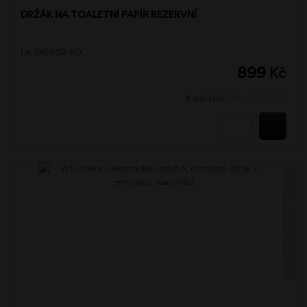
DRŽÁK NA TOALETNÍ PAPÍR REZERVNÍ
LA 19055R-80
899
Kč
K odeslání:
Během 24 hodin
KOUPI
LADA STAROMĚĎ