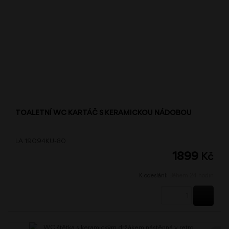
TOALETNÍ WC KARTÁČ S KERAMICKOU NÁDOBOU
LA 19094KU-80
1899
Kč
K odeslání:
Během 24 hodin
KOUPI