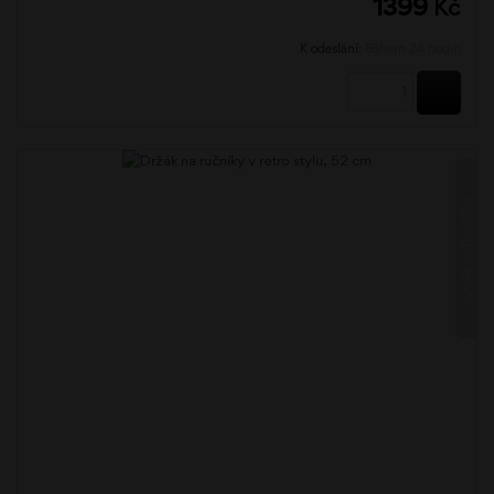
1399
Kč
K odeslání:
Během 24 hodin
KOUPI
LADA STAROMĚĎ