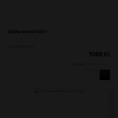
DRŽÁK NA KARTÁČKY
LA 19058KU-80
1059
Kč
K odeslání:
Během 24 hodin
KOUPI
LADA STAROMĚĎ