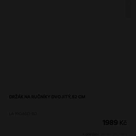
DRŽÁK NA RUČNÍKY DVOJITÝ, 52 CM
LA 19046D-80
1989
Kč
K odeslání:
Během 24 hodin