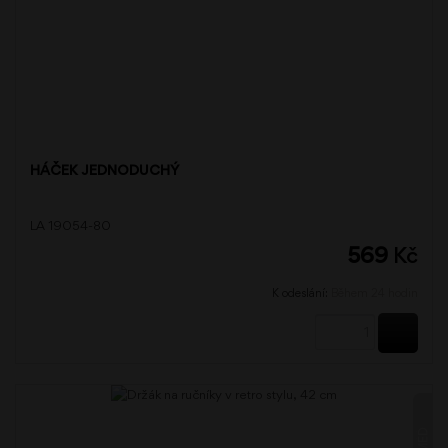
HÁČEK JEDNODUCHÝ
LA 19054-80
569
Kč
K odeslání:
Během 24 hodin
KOUPI