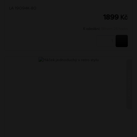
LA 19094K-80
1899
Kč
K odeslání:
Během 24 hodin
KOUPI
LADA STAROMĚĎ