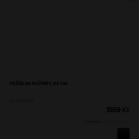
DRŽÁK NA RUČNÍKY, 64 CM
LA 19061-80
1559
Kč
K odeslání:
Během 24 hodin
KOUPI