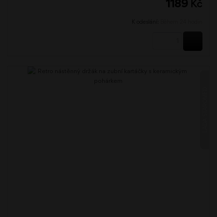
1189
Kč
K odeslání:
Během 24 hodin
KOUPI
LADA STAROMĚĎ