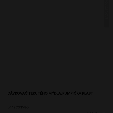
LADA STAROMĚĎ
DÁVKOVAČ TEKUTÉHO MÝDLA, PUMPIČKA PLAST
LA 19031K-80