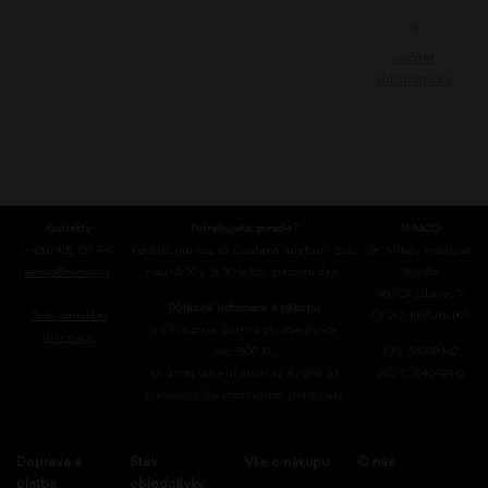
>|
načítat
automaticky
Kontakty
Potřebujete poradit?
NIMCO
(+420) 485 107 441
Kontaktujte nás na uvedené telefonní číslo
Dr. Milady Horákové
eshop@nimco.cz
mezi 8:00 a 15:30 každý pracovní den.
561/86a
460 07 Liberec 7
Důležité informace k nákupu
Další kontaktní
ČESKÁ REPUBLIKA
V ČR doprava zdarma při objednávce
informace
nad 1500 Kč.
IČO: 64049442
Možnost vrácení zboží až 30 dnů od
DIČ: CZ64049442
zakoupení (dle obchodních podmínek).
Doprava a
Stav
Vše o nákupu
O nás
platba
objednávky