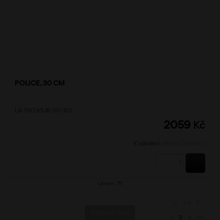
POLICE, 30 CM
LA 19091UK-30-80
2059
Kč
K odeslání:
Během 24 hodin
KOUPI
Celkem:
71
<<
1
|<
zobrazit další
2
3
4
>>