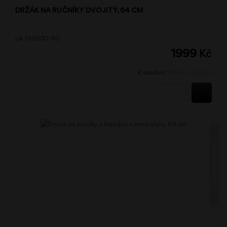
DRŽÁK NA RUČNÍKY DVOJITÝ, 64 CM
LA 19061D-80
1999
Kč
K odeslání:
Během 24 hodin
KOUPI
LADA STAROMĚĎ