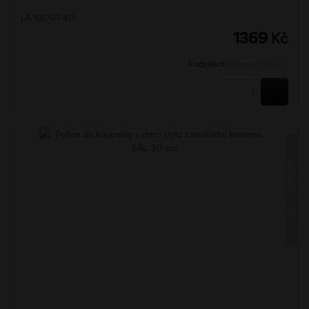
LA 19091-80
1369
Kč
K odeslání:
Během 24 hodin
KOUPI
LADA STAROMĚĎ