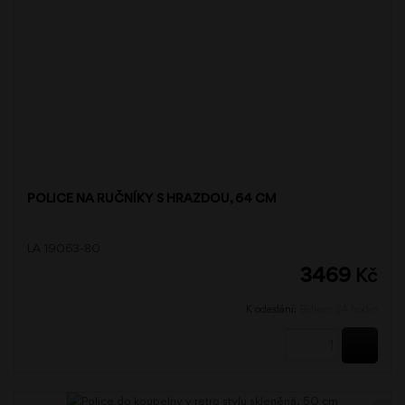
POLICE NA RUČNÍKY S HRAZDOU, 64 CM
LA 19063-80
3469
Kč
K odeslání:
Během 24 hodin
KOUPI