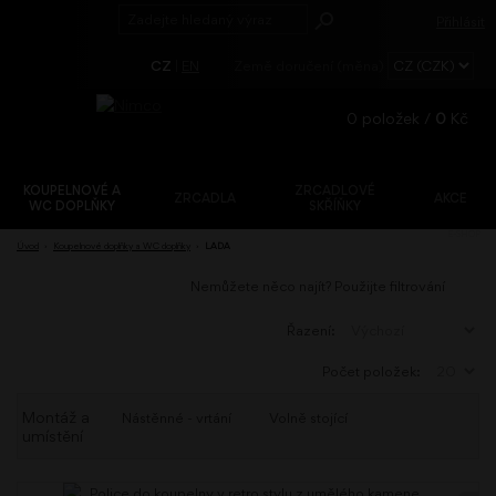
Přihlásit
CZ
|
EN
Země doručení (měna)
0
položek /
0
Kč
KOUPELNOVÉ A
ZRCADLOVÉ
ZRCADLA
AKCE
WC DOPLŇKY
SKŘÍŇKY
Registrace
E-SHOP
Úvod
›
Koupelnové doplňky a WC doplňky
›
LADA
Zapomenuté
heslo?
Nemůžete něco najít? Použijte filtrování
Řazení:
Počet položek:
Montáž a
Nástěnné - vrtání
Volně stojící
umístění