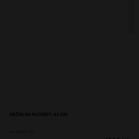
LADA STAROMĚĎ
DRŽÁK NA RUČNÍKY, 42 CM
LA 19035-80