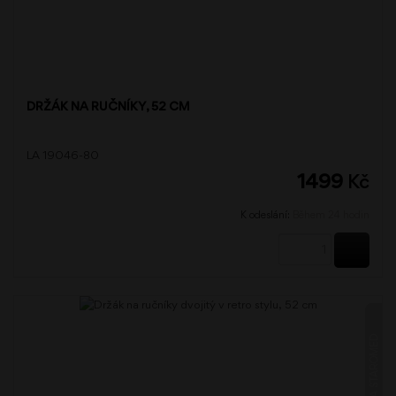
DRŽÁK NA RUČNÍKY, 52 CM
LA 19046-80
1499
Kč
K odeslání:
Během 24 hodin
KOUPI
LADA STAROMĚĎ