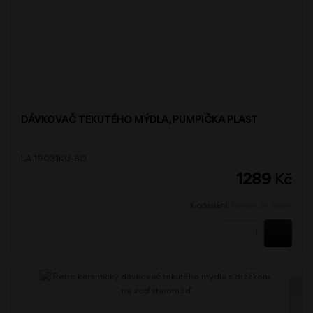
DÁVKOVAČ TEKUTÉHO MÝDLA, PUMPIČKA PLAST
LA 19031KU-80
1289
Kč
K odeslání:
Během 24 hodin
KOUPI