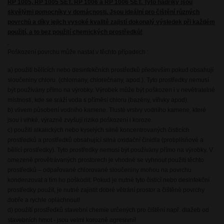
RP 1005, RP 1005 SET, RP 1006 a RP 1006 SET. Tyto hadříky jsou
skvělými pomocníky v domácnosti. Jsou ideální pro čištění různých
povrchů a díky jejich vysoké kvalitě zajistí dokonalý výsledek při každém
použití, a to bez použití chemických prostředků!
Poškození povrchu může nastat v těchto případech :
a) použití bělících nebo desinfekčních prostředků především pokud obsahují
sloučeniny chloru (chlornany, chlorečnany, apod.). Tyto prostředky nemusí
být používány přímo na výrobky. Výrobek může být poškozen i v nevětratelné
místnosti, kde se sráží voda s příměsí chloru (bazény, vířivky apod).
b) vlivem působení vodního kamene. Tlusté vrstvy vodního kamene, které
jsou i vlhké, výrazně zvyšují riziko poškození i koroze.
c) použití alkalických nebo kyselých silně koncentrovaných čisticích
prostředků a prostředků obsahující silná oxidační činidla (protiplísňové a
bělící prostředky). Tyto prostředky nemusí být používány přímo na výrobky. V
omezeně provětrávaných prostorech je vhodné se vyhnout použití těchto
prostředků – odpařované chlorované sloučeniny mohou na povrchu
kondenzovat a tím ho poškodit. Pokud je nutné tyto čisticí nebo desinfekční
prostředky použít, je nutné zajistit dobré větrání prostor a čištěné povrchy
dobře a rychle opláchnout!
d) použítí prostředků stavební chemie určených pro čištění např. dlažeb od
stavebních hmot - jsou velmi korozně agresivní!