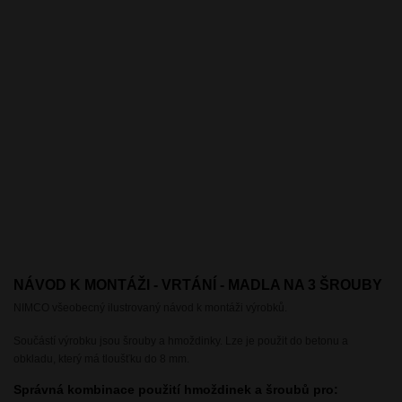
NÁVOD K MONTÁŽI - VRTÁNÍ - MADLA NA 3 ŠROUBY
NIMCO všeobecný ilustrovaný návod k montáži výrobků.
Součástí výrobku jsou šrouby a hmoždinky. Lze je použit do betonu a
obkladu, který má tloušťku do 8 mm.
Správná kombinace použití hmoždinek a šroubů pro: