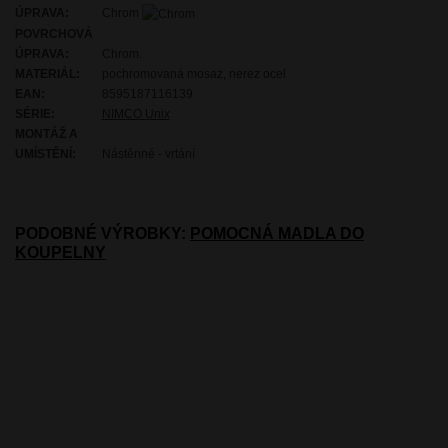
ÚPRAVA:
Chrom
POVRCHOVÁ
ÚPRAVA:
Chrom.
MATERIÁL:
pochromovaná mosaz, nerez ocel
EAN:
8595187116139
SÉRIE:
NIMCO Unix
MONTÁŽ A
UMÍSTĚNÍ:
Nástěnné - vrtání
PODOBNÉ VÝROBKY:
POMOCNÁ MADLA DO
KOUPELNY