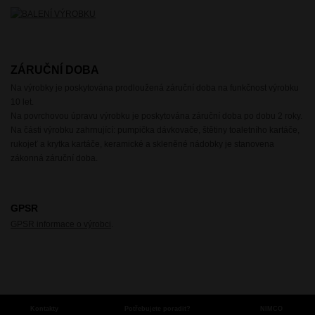
ZÁRUČNÍ DOBA
Na výrobky je poskytována prodloužená záruční doba na funkčnost výrobku
10 let.
Na povrchovou úpravu výrobku je poskytována záruční doba po dobu 2 roky.
Na části výrobku zahrnující: pumpička dávkovače, štětiny toaletního kartáče,
rukojeť a krytka kartáče, keramické a skleněné nádobky je stanovena
zákonná záruční doba.
GPSR
GPSR informace o výrobci
.
Kontakty
Potřebujete poradit?
NIMCO