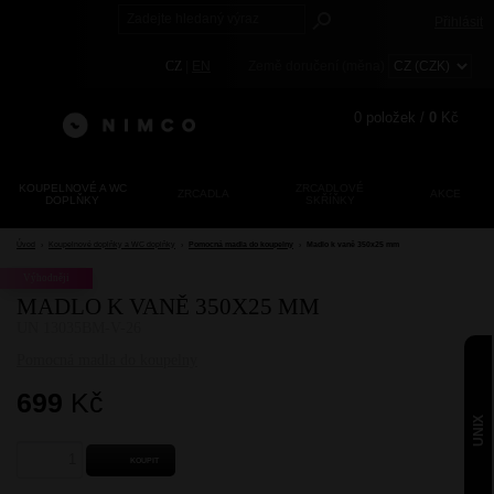
Přihlásit
CZ
|
EN
Země doručení (měna)
0
položek /
0
Kč
KOUPELNOVÉ A WC
ZRCADLOVÉ
ZRCADLA
AKCE
DOPLŇKY
SKŘÍŇKY
Registrace
Zapomenuté heslo?
Úvod
›
Koupelnové doplňky a WC doplňky
›
Pomocná madla do koupelny
›
Madlo k vaně 350x25 mm
Výhodněji
MADLO K VANĚ 350X25 MM
UN 13035BM-V-26
Pomocná madla do koupelny
699
Kč
UNIX
KOUPIT