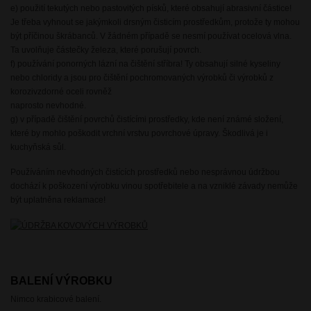
e) použití tekutých nebo pastovitých písků, které obsahují abrasivní částice!
Je třeba vyhnout se jakýmkoli drsným čisticím prostředkům, protože ty mohou
být příčinou škrábanců. V žádném případě se nesmí používat ocelová vlna.
Ta uvolňuje částečky železa, které porušují povrch.
f) používání ponorných lázní na čištění stříbra! Ty obsahují silné kyseliny
nebo chloridy a jsou pro čištění pochromovaných výrobků či výrobků z
korozivzdorné oceli rovněž
naprosto nevhodné.
g) v případě čištění povrchů čistícími prostředky, kde není známé složení,
které by mohlo poškodit vrchní vrstvu povrchové úpravy. Škodlivá je i
kuchyňská sůl.
Používáním nevhodných čistících prostředků nebo nesprávnou údržbou
dochází k poškození výrobku vinou spotřebitele a na vzniklé závady nemůže
být uplatněna reklamace!
BALENÍ VÝROBKU
Nimco krabicové balení.