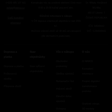
(+420) 485 107 441
Kontaktujte nás na uvedené telefonní číslo mezi
Dr. Milady Horákové
eshop@nimco.cz
8:00 a 15:30 každý pracovní den.
561/86a
460 07 Liberec 7
Důležité informace k nákupu
Další kontaktní
ČESKÁ REPUBLIKA
V ČR doprava zdarma při objednávce nad 1500
informace
Kč.
IČO: 64049442
Možnost vrácení zboží až 30 dnů od zakoupení
DIČ: CZ64049442
(dle obchodních podmínek).
Doprava a
Stav
Vše o nákupu
O nás
platba
objednávky
Obchodní
O NIMCO
Doprava a platba
Stav vyřízení
podmínky
Kontaktní
objednávky
Poškozená
Údržba výrobků
informace
zásilka
Reklamační řád
Projekt digitální
Přeprava zboží
transformace
Vrácení zboží
podniku
Záruční doba
výrobků
Grafické zdroje,
Ochrana
3D modely