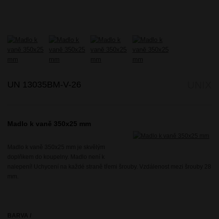
UN 13035BM-V-26
UNIX
Madlo k vaně 350x25 mm
Madlo k vaně 350x25 mm je skvělým
doplňkem do koupelny. Madlo není k
nalepení! Uchycení na každé straně třemi šrouby. Vzdálenost mezi šrouby 28
mm.
BARVA /