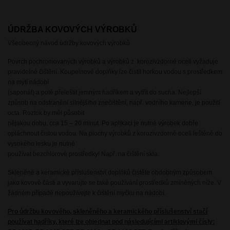
ÚDRŽBA KOVOVÝCH VÝROBKŮ
Všeobecný návod údržby kovových výrobků
Povrch pochromovaných výrobků a výrobků z korozivzdorné oceli vyžaduje
pravidelné čištění. Koupelnové doplňky lze čistit horkou vodou s prostředkem
na mytí nádobí
(saponát) a poté přeleštit jemným hadříkem a vytřít do sucha. Nejlepší
způsob na odstranění silnějšího znečištění, např. vodního kamene, je použití
octa. Roztok by měl působit
nějakou dobu, cca 15 – 20 minut. Po aplikaci je nutné výrobek dobře
opláchnout čistou vodou. Na plochy výrobků z korozivzdorné oceli leštěné do
vysokého lesku je nutné
používat bezchlórové prostředky! Např. na čištění skla.
Skleněné a keramické příslušenství doplňků čistěte obdobným způsobem
jako kovové části a vyvarujte se také používání prostředků zmíněných níže. V
žádném případě nepoužívejte k čištění myčku na nádobí.
Pro údržbu kovového, skleněného a keramického příslušenství stačí
používat hadříky, které lze objednat pod následujícími artiklovými čísly: