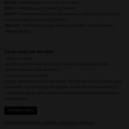
BETON
– hmoždinka pr. 6, vrut min. 3,5*40 mm
CIHLA
– hmoždinka pr. 6, vrut min 3,5*40 mm
RIGIPS
– hmoždinka uzlovací do sádrokartonu a dutých materiálů pr.6 mm,
délka hmoždinky 35 mm, vrut 3,5*40 mm
OBKLAD
– hmoždinky a šrouby- nutné použít delší o tloušťku daného
obkladu (dlažby)
Časté chyby při montáži!
-vrtání mezi spáry
-použití nesprávné velikosti (průměru a délky) hmoždinek a šroubů
-použití nesprávné velikosti vrtáku
-zanesený otvor po vyvrtání
-použitá hmoždinka vyčnívá nad obklad. Hmoždinka musí být v jedné rovině
s obkladem. V opačném případě výrobek na obkladě nedrží a vyviklá se!
-výrobek nebude na stěně uchycený v jedné rovině, pokud budou chybně
vyvrtané otvory
STÁHNOUT (.PDF)