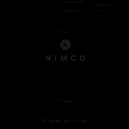
osobních údajů
Katalogy ke
Zásady použití
stažení
cookies
© 2026 Romvel s.r.o.
Web by:
< str!ct >
Odebírejte naše novinky