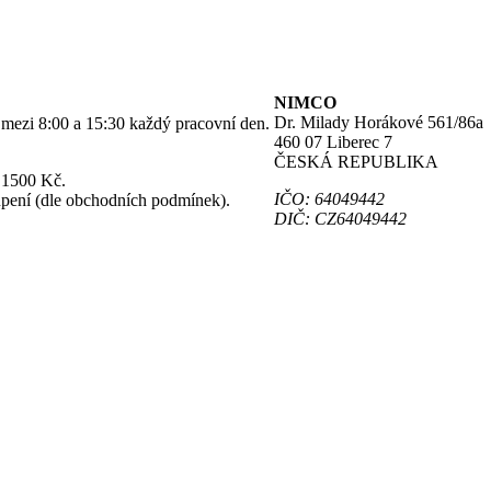
NIMCO
Dr. Milady Horákové 561/86a
o mezi 8:00 a 15:30 každý pracovní den.
460 07 Liberec 7
ČESKÁ REPUBLIKA
 1500 Kč.
IČO: 64049442
upení (dle obchodních podmínek).
DIČ: CZ64049442