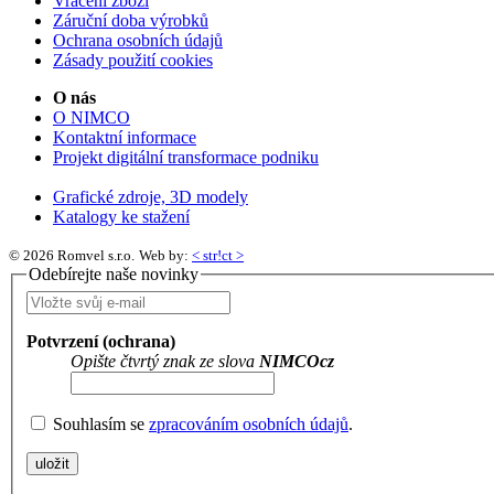
Vrácení zboží
Záruční doba výrobků
Ochrana osobních údajů
Zásady použití cookies
O nás
O NIMCO
Kontaktní informace
Projekt digitální transformace podniku
Grafické zdroje, 3D modely
Katalogy ke stažení
© 2026 Romvel s.r.o.
Web by:
< str!ct >
Odebírejte naše novinky
Potvrzení (ochrana)
Opište čtvrtý znak ze slova
NIMCOcz
Souhlasím se
zpracováním osobních údajů
.