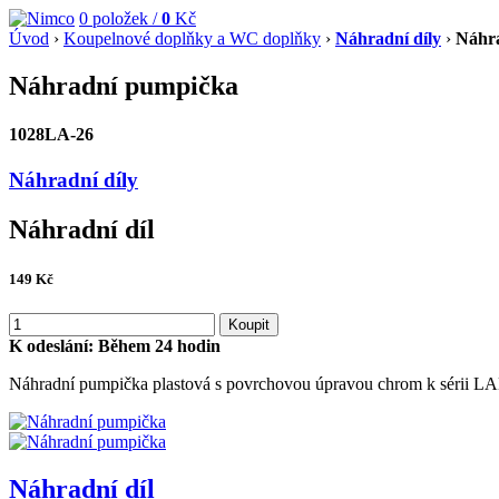
0
položek /
0
Kč
Úvod
›
Koupelnové doplňky a WC doplňky
›
Náhradní díly
›
Náhr
Náhradní pumpička
1028LA-26
Náhradní díly
Náhradní díl
149
Kč
Koupit
K odeslání:
Během 24 hodin
Náhradní pumpička plastová s povrchovou úpravou chrom k sérii L
Náhradní díl