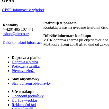
GPSR
GPSR informace o výrobci
.
Potřebujete poradit?
Kontakty
Kontaktujte nás na uvedené telefonní čísl
(+420) 485 107 441
eshop@nimco.cz
Důležité informace k nákupu
V ČR doprava zdarma při objednávce nad
Další kontaktní informace
Možnost vrácení zboží až 30 dnů od zako
Doprava a platba
Doprava a platba
Poškozená zásilka
Přeprava zboží
Stav objednávky
Stav vyřízení objednávky
Vše o nákupu
Obchodní podmínky
Údržba výrobků
Reklamační řád