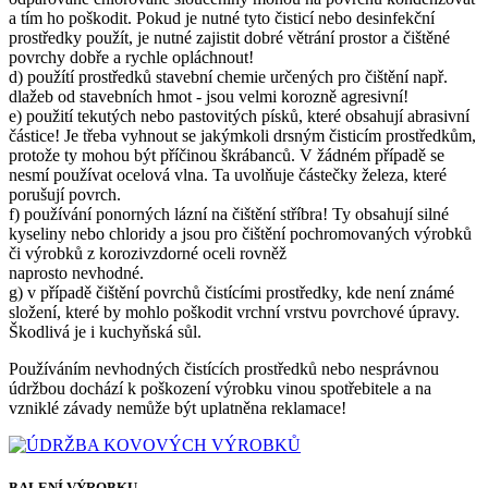
a tím ho poškodit. Pokud je nutné tyto čisticí nebo desinfekční
prostředky použít, je nutné zajistit dobré větrání prostor a čištěné
povrchy dobře a rychle opláchnout!
d) použítí prostředků stavební chemie určených pro čištění např.
dlažeb od stavebních hmot - jsou velmi korozně agresivní!
e) použití tekutých nebo pastovitých písků, které obsahují abrasivní
částice! Je třeba vyhnout se jakýmkoli drsným čisticím prostředkům,
protože ty mohou být příčinou škrábanců. V žádném případě se
nesmí používat ocelová vlna. Ta uvolňuje částečky železa, které
porušují povrch.
f) používání ponorných lázní na čištění stříbra! Ty obsahují silné
kyseliny nebo chloridy a jsou pro čištění pochromovaných výrobků
či výrobků z korozivzdorné oceli rovněž
naprosto nevhodné.
g) v případě čištění povrchů čistícími prostředky, kde není známé
složení, které by mohlo poškodit vrchní vrstvu povrchové úpravy.
Škodlivá je i kuchyňská sůl.
Používáním nevhodných čistících prostředků nebo nesprávnou
údržbou dochází k poškození výrobku vinou spotřebitele a na
vzniklé závady nemůže být uplatněna reklamace!
BALENÍ VÝROBKU