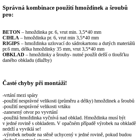
Správná kombinace použití hmoždinek a šroubů
pro:
BETON
– hmoždinka pr. 6, vrut min. 3,5*40 mm
CIHLA
– hmoždinka pr. 6, vrut min 3,5*40 mm
RIGIPS
– hmoždinka uzlovací do sádrokartonu a dutých materiálů
pr.6 mm, délka hmoždinky 35 mm, vrut 3,5*40 mm
OBKLAD
– hmoždinky a šrouby- nutné použít delší o tloušťku
daného obkladu (dlažby)
Časté chyby při montáži!
-vrtání mezi spáry
-použití nesprávné velikosti (průměru a délky) hmoždinek a šroubů
-použití nesprávné velikosti vrtáku
-zanesený otvor po vyvrtání
-použitá hmoždinka vyčnívá nad obklad. Hmoždinka musí být
v jedné rovině s obkladem. V opačném případě výrobek na obkladě
nedrží a vyviklá se!
-výrobek nebude na stěně uchycený v jedné rovině, pokud budou