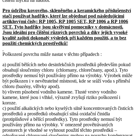
čištění myčku na nádobí.
Pro údržbu kovového, skleněného a keramického příslušenství
stačí používat hadříky, které lze objednat pod následujícími
artiklovými čísly: RP 1005, RP 1005 SET, RP 1006 a RP 1006
SET. Tyto hadříky jsou skvělými pomocníky v domácnosti.
Jsou ideální pro čištění různých povrchů a díky jejich vysoké
kvalitě zajistí dokonalý výsledek při každém použití, a to bez
použití chemických prostředků!
Poškození povrchu může nastat v těchto případech :
a) použití bělících nebo desinfekčních prostředků především pokud
obsahují sloučeniny chloru (chlornany, chlorečnany, apod.). Tyto
prostředky nemusí být používány přímo na výrobky. Výrobek může
být poškozen i v nevětratelné místnosti, kde se sráží voda s příměsí
chloru (bazény, vířivky apod).
b) vlivem působení vodního kamene. Tlusté vrstvy vodního
kamene, které jsou i vlhké, výrazně zvyšují riziko poškození i
koroze.
c) použití alkalických nebo kyselých silně koncentrovaných čisticích
prostředků a prostředků obsahující silná oxidační činidla
(protiplísňové a bělící prostředky). Tyto prostředky nemusí být
používány přímo na výrobky. V omezeně provětrávaných
prostorech je vhodné se vyhnout použití těchto prostředků –
odpařované chlorované sloučeniny mohou na povrchu kondenzovat