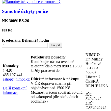
Samotné úchyty police
NK 30091BS-26
889
Kč
K odeslání:
Během 24 hodin
Koupit
NIMCO
Potřebujete poradit?
Dr. Milady
Kontaktujte nás na uvedené
Horákové
Kontakty
telefonní číslo mezi 8:00 a 15:30
561/86a
(+420)
každý pracovní den.
460 07
485 107 441
Liberec 7
Důležité informace k nákupu
eshop@nimco.cz
ČESKÁ
V ČR doprava zdarma při
REPUBLIKA
objednávce nad 1500 Kč.
Další kontaktní
Možnost vrácení zboží až 30 dnů
informace
IČO:
od zakoupení (dle obchodních
64049442
podmínek).
DIČ:
CZ64049442