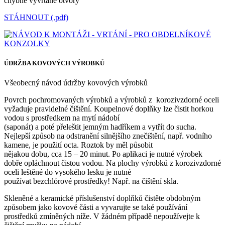
chybně vyvrtané otvory
STÁHNOUT (.pdf)
ÚDRŽBA KOVOVÝCH VÝROBKŮ
Všeobecný návod údržby kovových výrobků
Povrch pochromovaných výrobků a výrobků z korozivzdorné oceli
vyžaduje pravidelné čištění. Koupelnové doplňky lze čistit horkou
vodou s prostředkem na mytí nádobí
(saponát) a poté přeleštit jemným hadříkem a vytřít do sucha.
Nejlepší způsob na odstranění silnějšího znečištění, např. vodního
kamene, je použití octa. Roztok by měl působit
nějakou dobu, cca 15 – 20 minut. Po aplikaci je nutné výrobek
dobře opláchnout čistou vodou. Na plochy výrobků z korozivzdorné
oceli leštěné do vysokého lesku je nutné
používat bezchlórové prostředky! Např. na čištění skla.
Skleněné a keramické příslušenství doplňků čistěte obdobným
způsobem jako kovové části a vyvarujte se také používání
prostředků zmíněných níže. V žádném případě nepoužívejte k