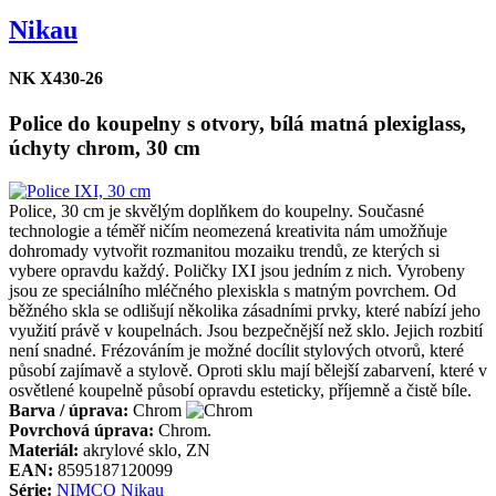
Nikau
NK X430-26
Police do koupelny s otvory, bílá matná plexiglass,
úchyty chrom, 30 cm
Police, 30 cm je skvělým doplňkem do koupelny. Současné
technologie a téměř ničím neomezená kreativita nám umožňuje
dohromady vytvořit rozmanitou mozaiku trendů, ze kterých si
vybere opravdu každý. Poličky IXI jsou jedním z nich. Vyrobeny
jsou ze speciálního mléčného plexiskla s matným povrchem. Od
běžného skla se odlišují několika zásadními prvky, které nabízí jeho
využití právě v koupelnách. Jsou bezpečnější než sklo. Jejich rozbití
není snadné. Frézováním je možné docílit stylových otvorů, které
působí zajímavě a stylově. Oproti sklu mají bělejší zabarvení, které v
osvětlené koupelně působí opravdu esteticky, příjemně a čistě bíle.
Barva / úprava:
Chrom
Povrchová úprava:
Chrom.
Materiál:
akrylové sklo, ZN
EAN:
8595187120099
Série:
NIMCO Nikau