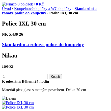
0
položek /
0
Kč
Úvod
›
Koupelnové doplňky a WC doplňky
›
Standardní a
rohové police do koupelny
›
Police IXI, 30 cm
Police IXI, 30 cm
NK X430-26
Standardní a rohové police do koupelny
Nikau
1199
Kč
Koupit
K odeslání:
Během 24 hodin
Materiál plexiglass s matným povrchem. Délka 30 cm.