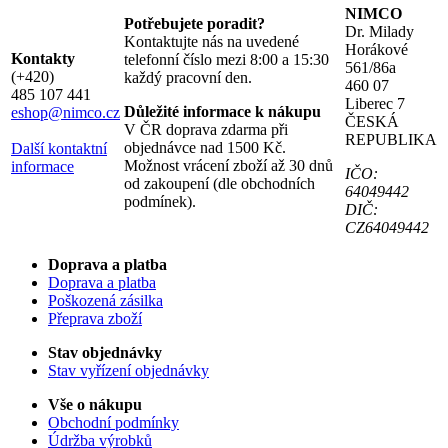
NIMCO
Potřebujete poradit?
Dr. Milady
Kontaktujte nás na uvedené
Horákové
Kontakty
telefonní číslo mezi 8:00 a 15:30
561/86a
(+420)
každý pracovní den.
460 07
485 107 441
Liberec 7
Důležité informace k nákupu
eshop@nimco.cz
ČESKÁ
V ČR doprava zdarma při
REPUBLIKA
objednávce nad 1500 Kč.
Další kontaktní
Možnost vrácení zboží až 30 dnů
informace
IČO:
od zakoupení (dle obchodních
64049442
podmínek).
DIČ:
CZ64049442
Doprava a platba
Doprava a platba
Poškozená zásilka
Přeprava zboží
Stav objednávky
Stav vyřízení objednávky
Vše o nákupu
Obchodní podmínky
Údržba výrobků