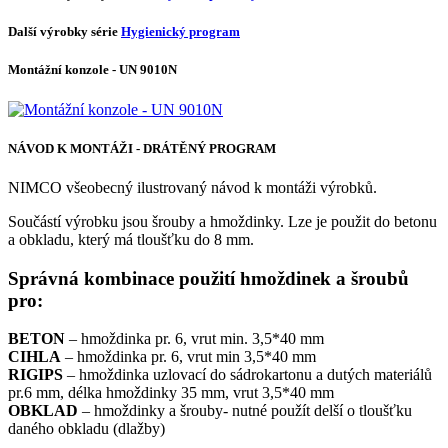
Další výrobky série
Hygienický program
Montážní konzole - UN 9010N
NÁVOD K MONTÁŽI - DRÁTĚNÝ PROGRAM
NIMCO všeobecný ilustrovaný návod k montáži výrobků.
Součástí výrobku jsou šrouby a hmoždinky. Lze je použit do betonu
a obkladu, který má tloušťku do 8 mm.
Správná kombinace použití hmoždinek a šroubů
pro:
BETON
– hmoždinka pr. 6, vrut min. 3,5*40 mm
CIHLA
– hmoždinka pr. 6, vrut min 3,5*40 mm
RIGIPS
– hmoždinka uzlovací do sádrokartonu a dutých materiálů
pr.6 mm, délka hmoždinky 35 mm, vrut 3,5*40 mm
OBKLAD
– hmoždinky a šrouby- nutné použít delší o tloušťku
daného obkladu (dlažby)