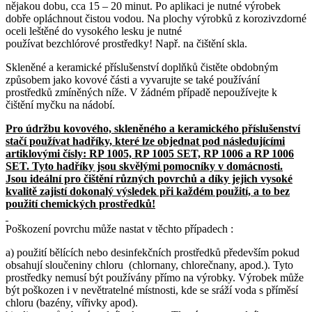
nějakou dobu, cca 15 – 20 minut. Po aplikaci je nutné výrobek
dobře opláchnout čistou vodou. Na plochy výrobků z korozivzdorné
oceli leštěné do vysokého lesku je nutné
používat bezchlórové prostředky! Např. na čištění skla.
Skleněné a keramické příslušenství doplňků čistěte obdobným
způsobem jako kovové části a vyvarujte se také používání
prostředků zmíněných níže. V žádném případě nepoužívejte k
čištění myčku na nádobí.
Pro údržbu kovového, skleněného a keramického příslušenství
stačí používat hadříky, které lze objednat pod následujícími
artiklovými čísly: RP 1005, RP 1005 SET, RP 1006 a RP 1006
SET. Tyto hadříky jsou skvělými pomocníky v domácnosti.
Jsou ideální pro čištění různých povrchů a díky jejich vysoké
kvalitě zajistí dokonalý výsledek při každém použití, a to bez
použití chemických prostředků!
Poškození povrchu může nastat v těchto případech :
a) použití bělících nebo desinfekčních prostředků především pokud
obsahují sloučeniny chloru (chlornany, chlorečnany, apod.). Tyto
prostředky nemusí být používány přímo na výrobky. Výrobek může
být poškozen i v nevětratelné místnosti, kde se sráží voda s příměsí
chloru (bazény, vířivky apod).