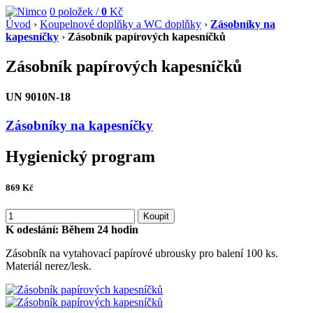
0
položek /
0
Kč
Úvod
›
Koupelnové doplňky a WC doplňky
›
Zásobníky na
kapesníčky
›
Zásobník papírových kapesníčků
Zásobník papírových kapesníčků
UN 9010N-18
Zásobníky na kapesníčky
Hygienický program
869
Kč
Koupit
K odeslání:
Během 24 hodin
Zásobník na vytahovací papírové ubrousky pro balení 100 ks.
Materiál nerez/lesk.