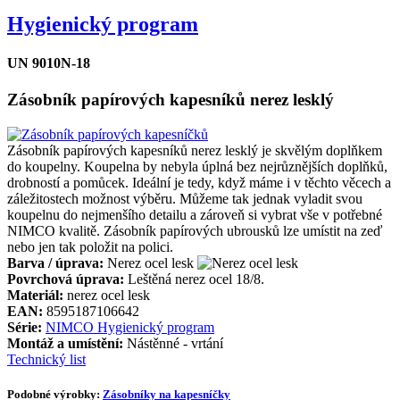
Hygienický program
UN 9010N-18
Zásobník papírových kapesníků nerez lesklý
Zásobník papírových kapesníků nerez lesklý je skvělým doplňkem
do koupelny. Koupelna by nebyla úplná bez nejrůznějších doplňků,
drobností a pomůcek. Ideální je tedy, když máme i v těchto věcech a
záležitostech možnost výběru. Můžeme tak jednak vyladit svou
koupelnu do nejmenšího detailu a zároveň si vybrat vše v potřebné
NIMCO kvalitě. Zásobník papírových ubrousků lze umístit na zeď
nebo jen tak položit na polici.
Barva / úprava:
Nerez ocel lesk
Povrchová úprava:
Leštěná nerez ocel 18/8.
Materiál:
nerez ocel lesk
EAN:
8595187106642
Série:
NIMCO Hygienický program
Montáž a umístění:
Nástěnné - vrtání
Technický list
Podobné výrobky:
Zásobníky na kapesníčky