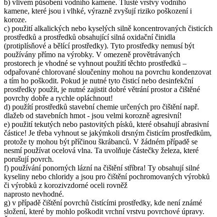
b) vlivem působení vodního kamene. Tlusté vrstvy vodního
kamene, které jsou i vlhké, výrazně zvyšují riziko poškození i
koroze.
c) použití alkalických nebo kyselých silně koncentrovaných čisticích
prostředků a prostředků obsahující silná oxidační činidla
(protiplísňové a bělící prostředky). Tyto prostředky nemusí být
používány přímo na výrobky. V omezeně provětrávaných
prostorech je vhodné se vyhnout použití těchto prostředků –
odpařované chlorované sloučeniny mohou na povrchu kondenzovat
a tím ho poškodit. Pokud je nutné tyto čisticí nebo desinfekční
prostředky použít, je nutné zajistit dobré větrání prostor a čištěné
povrchy dobře a rychle opláchnout!
d) použítí prostředků stavební chemie určených pro čištění např.
dlažeb od stavebních hmot - jsou velmi korozně agresivní!
e) použití tekutých nebo pastovitých písků, které obsahují abrasivní
částice! Je třeba vyhnout se jakýmkoli drsným čisticím prostředkům,
protože ty mohou být příčinou škrábanců. V žádném případě se
nesmí používat ocelová vlna. Ta uvolňuje částečky železa, které
porušují povrch.
f) používání ponorných lázní na čištění stříbra! Ty obsahují silné
kyseliny nebo chloridy a jsou pro čištění pochromovaných výrobků
či výrobků z korozivzdorné oceli rovněž
naprosto nevhodné.
g) v případě čištění povrchů čistícími prostředky, kde není známé
složení, které by mohlo poškodit vrchní vrstvu povrchové úpravy.