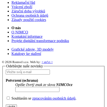
Reklamační řád
Vrácení zboží
Záruční doba výrobků
Ochrana osobních údajů
Zásady použití cookies
O nás
O NIMCO
Kontaktní informace
Projekt digitální transformace podniku
Grafické zdroje, 3D modely
Katalogy ke stažení
© 2026 Romvel s.r.o.
Web by:
< str!ct >
Odebírejte naše novinky
Potvrzení (ochrana)
Opište čtvrtý znak ze slova
NIMCOcz
Souhlasím se
zpracováním osobních údajů
.