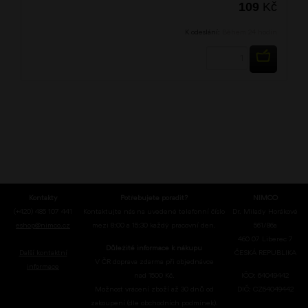
109
Kč
K odeslání:
Během 24 hodin
KOUPIT
Kontakty
Potřebujete poradit?
NIMCO
(+420) 485 107 441
Kontaktujte nás na uvedené telefonní číslo
Dr. Milady Horákové
eshop@nimco.cz
mezi 8:00 a 15:30 každý pracovní den.
561/86a
460 07 Liberec 7
Důležité informace k nákupu
Další kontaktní
ČESKÁ REPUBLIKA
V ČR doprava zdarma při objednávce
informace
nad 1500 Kč.
IČO: 64049442
Možnost vrácení zboží až 30 dnů od
DIČ: CZ64049442
zakoupení (dle obchodních podmínek).