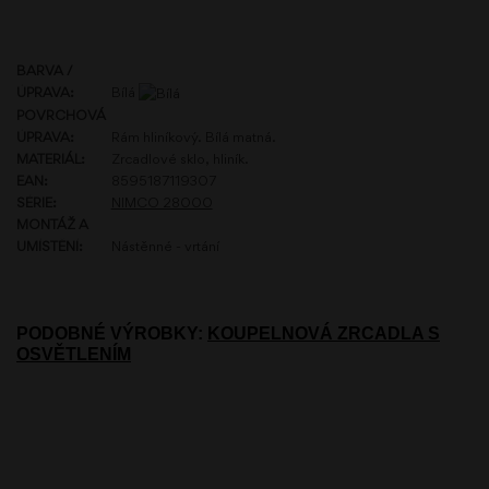
BARVA /
ÚPRAVA:
Bílá
POVRCHOVÁ
ÚPRAVA:
Rám hliníkový. Bílá matná.
MATERIÁL:
Zrcadlové sklo, hliník.
EAN:
8595187119307
SÉRIE:
NIMCO 28000
MONTÁŽ A
UMÍSTĚNÍ:
Nástěnné - vrtání
PODOBNÉ VÝROBKY:
KOUPELNOVÁ ZRCADLA S
OSVĚTLENÍM