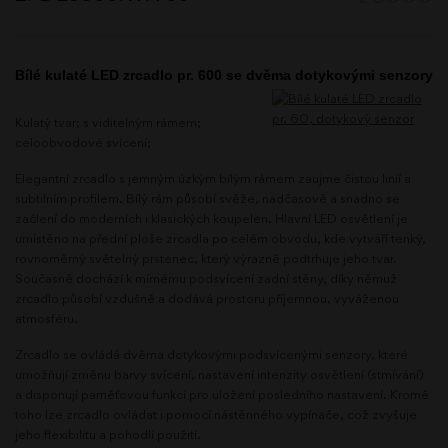
Bílé kulaté LED zrcadlo pr. 600 se dvěma dotykovými senzory
Kulatý tvar; s viditelným rámem;
celoobvodové svícení;
Elegantní zrcadlo s jemným úzkým bílým rámem zaujme čistou linií a
subtilním profilem. Bílý rám působí svěže, nadčasově a snadno se
začlení do moderních i klasických koupelen. Hlavní LED osvětlení je
umístěno na přední ploše zrcadla po celém obvodu, kde vytváří tenký,
rovnoměrný světelný prstenec, který výrazně podtrhuje jeho tvar.
Současně dochází k mírnému podsvícení zadní stěny, díky němuž
zrcadlo působí vzdušně a dodává prostoru příjemnou, vyváženou
atmosféru.
Zrcadlo se ovládá dvěma dotykovými podsvícenými senzory, které
umožňují změnu barvy svícení, nastavení intenzity osvětlení (stmívání)
a disponují paměťovou funkcí pro uložení posledního nastavení. Kromě
toho lze zrcadlo ovládat i pomocí nástěnného vypínače, což zvyšuje
jeho flexibilitu a pohodlí použití.