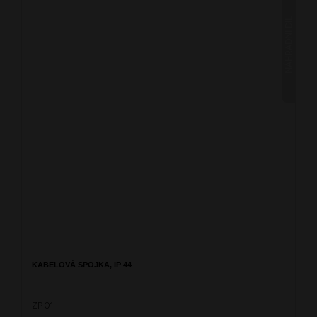
NÁHRADNÍ DÍL
KABELOVÁ SPOJKA, IP 44
ZP 01