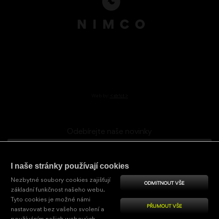
Web by:
< str!ct >
Odebírejte naše novinky
I naše stránky používají cookies
Potvrzení (ochrana)
Opište první znak ze slova
NIMCOcz
Nezbytné soubory cookies zajišťují
ODMÍTNOUT VŠE
základní funkčnost našeho webu.
Tyto cookies je možné námi
PŘIJMOUT VŠE
nastavovat bez vašeho svolení a
Souhlasím se
zpracováním osobních údajů
.
používáním našich webových