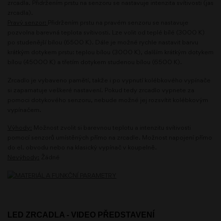
zrcadla. Přidržením prstu na senzoru se nastavuje intenzita svítivosti (jas
zrcadla).
Pravý senzor:
Přidržením prstu na pravém senzoru se nastavuje
pozvolna barevná teplota svítivosti. Lze volit od teplé bílé (3000 K)
po studenější bílou (6500 K). Dále je možné rychle nastavit barvu
krátkým dotykem prstu: teplou bílou (3000 K), dalším krátkým dotykem
bílou (45000 K) a třetím dotykem studenou bílou (6500 K).
Zrcadlo je vybaveno pamětí, takže i po vypnutí kolébkového vypínače
si zapamatuje veškeré nastavení. Pokud tedy zrcadlo vypnete za
pomoci dotykového senzoru, nebude možné jej rozsvítit kolébkovým
vypínačem.
Výhody:
Možnost zvolit si barevnou teplotu a intenzitu svítivosti
pomocí senzorů umístěných přímo na zrcadle. Možnost napojení přímo
do el. obvodu nebo na klasický vypínač v koupelně.
Nevýhody:
Žádné
LED ZRCADLA - VIDEO PŘEDSTAVENÍ