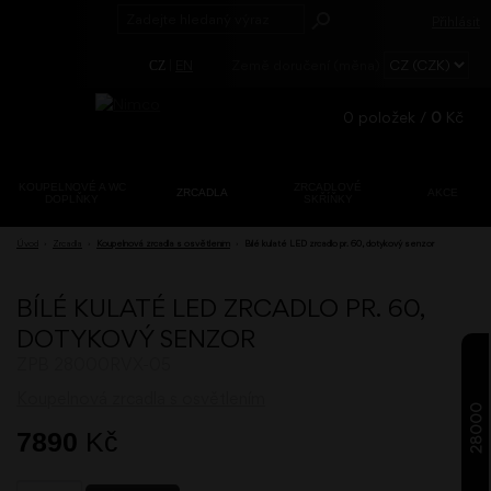
Přihlásit
|
EN
Země doručení (měna)
CZ
0
položek /
0
Kč
KOUPELNOVÉ A WC
ZRCADLOVÉ
ZRCADLA
AKCE
DOPLŇKY
SKŘÍŇKY
Registrace
Úvod
›
Zrcadla
›
Koupelnová zrcadla s osvětlením
›
Bílé kulaté LED zrcadlo pr. 60, dotykový senzor
Zapomenuté
heslo?
BÍLÉ KULATÉ LED ZRCADLO PR. 60,
DOTYKOVÝ SENZOR
ZPB 28000RVX-05
Koupelnová zrcadla s osvětlením
28000
7890
Kč