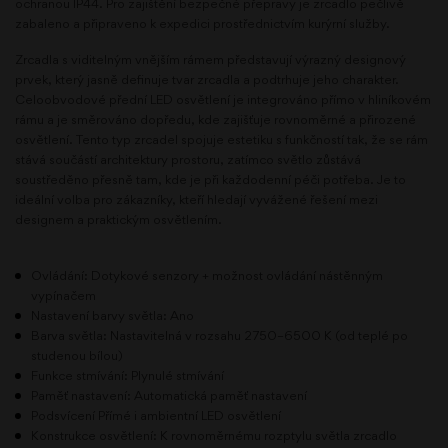
ochranou IP44. Pro zajištění bezpečné přepravy je zrcadlo pečlivě
zabaleno a připraveno k expedici prostřednictvím kurýrní služby.
Zrcadla s viditelným vnějším rámem představují výrazný designový
prvek, který jasně definuje tvar zrcadla a podtrhuje jeho charakter.
Celoobvodové přední LED osvětlení je integrováno přímo v hliníkovém
rámu a je směrováno dopředu, kde zajišťuje rovnoměrné a přirozené
osvětlení. Tento typ zrcadel spojuje estetiku s funkčností tak, že se rám
stává součástí architektury prostoru, zatímco světlo zůstává
soustředěno přesně tam, kde je při každodenní péči potřeba. Je to
ideální volba pro zákazníky, kteří hledají vyvážené řešení mezi
designem a praktickým osvětlením.
Ovládání: Dotykové senzory + možnost ovládání nástěnným
vypínačem
Nastavení barvy světla: Ano
Barva světla: Nastavitelná v rozsahu 2750–6500 K (od teplé po
studenou bílou)
Funkce stmívání: Plynulé stmívání
Paměť nastavení: Automatická paměť nastavení
Podsvícení Přímé i ambientní LED osvětlení
Konstrukce osvětlení: K rovnoměrnému rozptylu světla zrcadlo