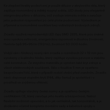
Ke zlepšení kvality podsvícení je použit difuzor z akrylového skla, který
zajišťuje rovnoměrný a měkký rozptyl světla. LED diody jsou elegantně
integrovány přímo v difuzoru, což zvyšuje intenzitu světla a zaručuje
jeho jednotné rozprostření po celé ploše podsvícení. Výsledkem je
příjemné a rovnoměrné osvětlení bez viditelných bodových zdrojů.
Zrcadlo využívá nejmodernější LED čipy SMD 2835, které jsou známé
svou vysokou svítivostí, energetickou úsporností a dlouhou životností.
Hustota čipů 96+96/m (192/m), životnost 50 000 hodin.
Vnější rám i hliníkový nosný rám zrcadla o rozměrech 32 × 19 mm jsou
vyrobeny z kvalitního hliníku, který zajišťuje vysokou pevnost a stabilitu
celé konstrukce. Ze stejného materiálu je vyroben také kryt zdroje a
všech elektronických součástek. Sklo o tloušťce 5 mm je opatřeno
bezpečnostní fólií, která v případě rozbití chrání před zraněním. Zrcadlo
navíc disponuje stupněm krytí IP44, díky čemuž je spolehlivé i v
prostředí se zvýšenou vlhkostí.
Zrcadlo splňuje všechny české normy a je opatřeno českým
certifikátem CE, který zaručuje jeho kvalitu a bezpečnost. Nabízí
flexibilní možnosti upevnění, a to jak vertikálně, tak horizontálně, a je
dodáváno včetně kompletní montážní sady a kabelové spojky s