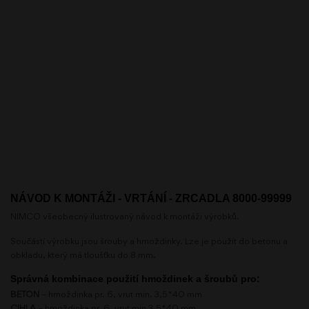
NÁVOD K MONTÁŽI - VRTÁNÍ - ZRCADLA 8000-99999
NIMCO všeobecný ilustrovaný návod k montáži výrobků.
Součástí výrobku jsou šrouby a hmoždinky. Lze je použit do betonu a
obkladu, který má tloušťku do 8 mm.
Správná kombinace použití hmoždinek a šroubů pro:
BETON
– hmoždinka pr. 6, vrut min. 3,5*40 mm
CIHLA
– hmoždinka pr. 6, vrut min 3,5*40 mm