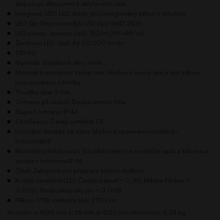
disponuje difuzorem z akrylového skla
Integrace LED: LED diody jsou integrovány přímo v difuzoru
LED čip: Nejmodernější LED čipy SMD 2835
LED pásek - hustota čipů: 192/m (96+96/m)
Životnost LED čipů: Až 50 000 hodin
CRI 80
Materiál: Zrcadlové sklo, hliník
Materiál konstrukce: Vnější rám, hliníkový nosný rám a kryt zdroje
jsou vyrobeny z hliníku
Tloušťka skla: 5 mm
Ochrana při rozbití: Bezpečnostní fólie
Stupeň ochrany: IP 44
Certifikace: Český certifikát CE
Umístění: Montáž na stěnu Možnost upevnění vertikálně i
horizontálně
Montážní příslušenství: Součástí balení je montážní sada a kabelová
spojka s ochranou IP 44
Obal: Zabalené pro přepravu kurýrní službou
Kvalita osvětlení LED: Činitel stárnutí = 0,95; Míhání-Flicker =
0,005, Stroboskopický jev = 0,008
Příkon: 17 W, světelný tok: 2720 lm
Rozměr: v: 600 mm š: 35 mm d: 600 mm Hmotnost: 6,24 kg