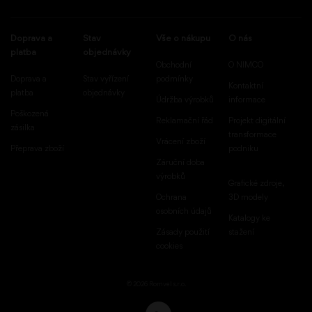
Doprava a
Stav
Vše o nákupu
O nás
platba
objednávky
Obchodní
O NIMCO
Doprava a
Stav vyřízení
podmínky
Kontaktní
platba
objednávky
Údržba výrobků
informace
Poškozená
Reklamační řád
Projekt digitální
zásilka
transformace
Vrácení zboží
Přeprava zboží
podniku
Záruční doba
výrobků
Grafické zdroje,
Ochrana
3D modely
osobních údajů
Katalogy ke
Zásady použití
stažení
cookies
© 2026 Romvel s.r.o.