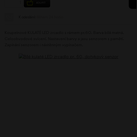
KOUPIT
K odeslání:
Během 24 hodin
Koupelnové KULATÉ LED zrcadlo s rámem pr.60. Barva bílá matná.
Celoobvodové svícení. Nastavení barvy a jasu senzorem s pamětí.
Zapínání senzorem i nástěnným vypínačem.