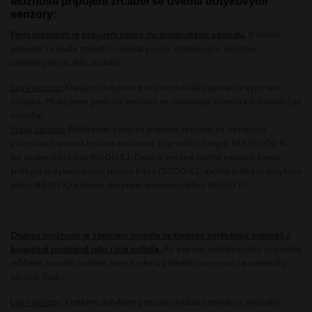
Možnosti připojení zrcadel se dvěma dotykovými
senzory:
První možností je připojení přímo do elektrického obvodu.
V tomto
případě se bude zrcadlo ovládat pouze dotykovými senzory
umístěnými na skle zrcadla.
Levý senzor:
Krátkým dotykem prstu se ovládá zapínání a vypínání
zrcadla. Přidržením prstu na senzoru se nastavuje intenzita svítivosti (jas
zrcadla).
Pravý senzor:
Přidržením prstu na pravém senzoru se nastavuje
pozvolna barevná teplota svítivosti. Lze volit od teplé bílé (3000 K)
po studenější bílou (6500 K). Dále je možné rychle nastavit barvu
krátkým dotykem prstu: teplou bílou (3000 K), dalším krátkým dotykem
bílou (4500 K) a třetím dotykem studenou bílou (6500 K).
Druhou možností je zapojení zrcadla na klasický kolébkový vypínač v
koupelně podobně jako i jiná svítidla.
Po zapnutí kolébkového vypínače
můžete zrcadlo ovládat stejně jako u přímého zapojení na elektrický
obvod. Tedy:
Levý senzor:
Krátkým dotykem prstu se ovládá zapínání a vypínání