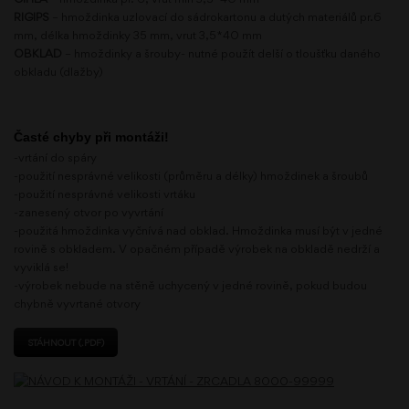
RIGIPS
– hmoždinka uzlovací do sádrokartonu a dutých materiálů pr.6
mm, délka hmoždinky 35 mm, vrut 3,5*40 mm
OBKLAD
– hmoždinky a šrouby- nutné použít delší o tloušťku daného
obkladu (dlažby)
Časté chyby při montáži!
-vrtání do spáry
-použití nesprávné velikosti (průměru a délky) hmoždinek a šroubů
-použití nesprávné velikosti vrtáku
-zanesený otvor po vyvrtání
-použitá hmoždinka vyčnívá nad obklad. Hmoždinka musí být v jedné
rovině s obkladem. V opačném případě výrobek na obkladě nedrží a
vyviklá se!
-výrobek nebude na stěně uchycený v jedné rovině, pokud budou
chybně vyvrtané otvory
STÁHNOUT (.PDF)