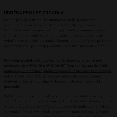
ÚDRŽBA PRO LED ZRCADLA
Svítidlo je svojí podstatou bezúdržbové. Vnější povrch svítidla
ošetřujte pouze měkkým hadříkem lehce navlhčeným vodou.
Nepoužívejte žádné agresivní čistící prostředky ( zejména s obsahem
chlóru a jeho derivátů), které mohou způsobit oxidaci zrcadloviny.
Vnitřní prostor svítidla nevyžaduje žádnou údržbu. V případě poškození
ochranného krytu je nutné jej vyměnit v servisním středisku výrobce.
Pro čištění zrcadel stačí používat hadříky, které lze objednat pod
artiklovými čísly RP 1006 a RP 1006 SET. Tyto hadříky jsou skvělými
pomocníky v domácnosti, ideálními především pro čištění zrcadlových
a skleněných povrchů. Díky jejich vysoké kvalitě zajistí dokonalý
výsledek při každém použití, a to bez nutnosti použití chemických
prostředků.
Pozor!
Nikdy neprovádějte jakékoliv operace na svítidle, pokud je
zapnuté, svítí a je pod elektrickým napětím. Elektrické vybavení svítidla
je bezúdržbové, pouze v případě poruchy světelného zdroje je třeba
jej vyměnit. Pro opravy kontaktujte prodejce nebo výrobce. Veškeré
práce ne elektrickém zařízení může provádět pouze osoba k tomu