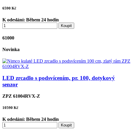
6590
Kč
K odeslání:
Během 24 hodin
Koupit
61000
Novinka
LED zrcadlo s podsvícením, pr. 100, dotykový
senzor
ZPZ 61004RVX-Z
10590
Kč
K odeslání:
Během 24 hodin
Koupit