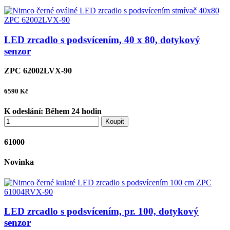
LED zrcadlo s podsvícením, 40 x 80, dotykový
senzor
ZPC 62002LVX-90
6590
Kč
K odeslání:
Během 24 hodin
Koupit
61000
Novinka
LED zrcadlo s podsvícením, pr. 100, dotykový
senzor