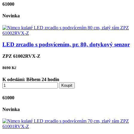
61000
Novinka
LED zrcadlo s podsvícením, pr. 80, dotykový senzor
ZPZ 61002RVX-Z
8690
Kč
K odeslání:
Během 24 hodin
Koupit
61000
Novinka