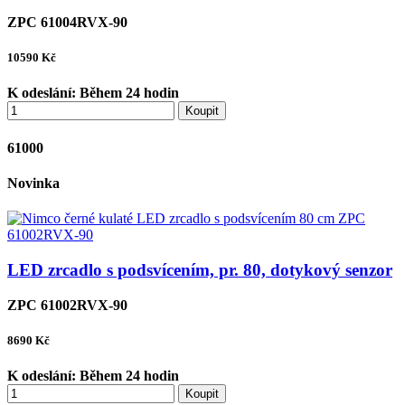
ZPC 61004RVX-90
10590
Kč
K odeslání:
Během 24 hodin
Koupit
61000
Novinka
LED zrcadlo s podsvícením, pr. 80, dotykový senzor
ZPC 61002RVX-90
8690
Kč
K odeslání:
Během 24 hodin
Koupit