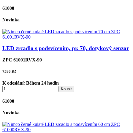
61000
Novinka
LED zrcadlo s podsvícením, pr. 70, dotykový senzor
ZPC 61001RVX-90
7590
Kč
K odeslání:
Během 24 hodin
Koupit
61000
Novinka