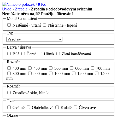
0
položek /
0
Kč
Úvod
›
Zrcadla
›
Zrcadla s celoobvodovým svícením
Nemůžete něco najít? Použijte filtrování
Montáž a umístění
Nástěnné - vrtání
Nástěnné - lepení
Typ
Barva / úprava
Bílá
Černá
Hliník
Zlatá kartáčovaná
Rozměr
400 mm
450 mm
500 mm
600 mm
700 mm
800 mm
900 mm
1000 mm
1200 mm
1400
mm
Rozměr
Zrcadlové sklo, hliník.
Tvar
Oválné
Obdélníkové
Kulaté
Čtvercové
Okraje