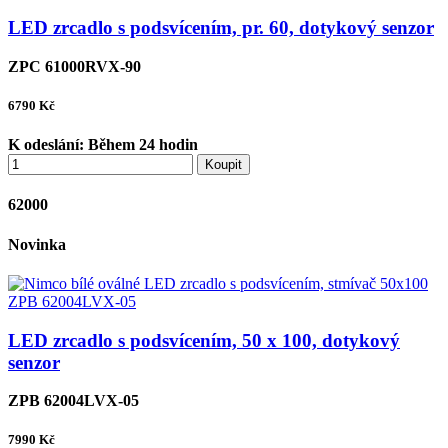
LED zrcadlo s podsvícením, pr. 60, dotykový senzor
ZPC 61000RVX-90
6790
Kč
K odeslání:
Během 24 hodin
Koupit
62000
Novinka
LED zrcadlo s podsvícením, 50 x 100, dotykový
senzor
ZPB 62004LVX-05
7990
Kč