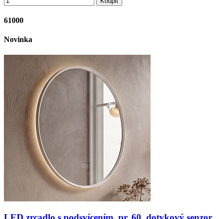
Koupit
61000
Novinka
LED zrcadlo s podsvícením, pr. 60, dotykový senzor