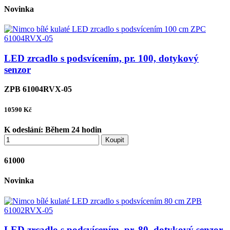
Novinka
LED zrcadlo s podsvícením, pr. 100, dotykový
senzor
ZPB 61004RVX-05
10590
Kč
K odeslání:
Během 24 hodin
Koupit
61000
Novinka
LED zrcadlo s podsvícením, pr. 80, dotykový senzor