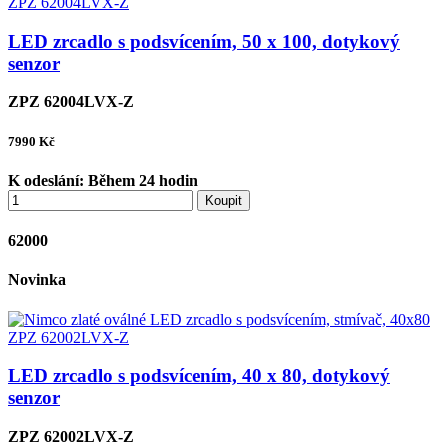
LED zrcadlo s podsvícením, 50 x 100, dotykový
senzor
ZPZ 62004LVX-Z
7990
Kč
K odeslání:
Během 24 hodin
Koupit
62000
Novinka
LED zrcadlo s podsvícením, 40 x 80, dotykový
senzor
ZPZ 62002LVX-Z