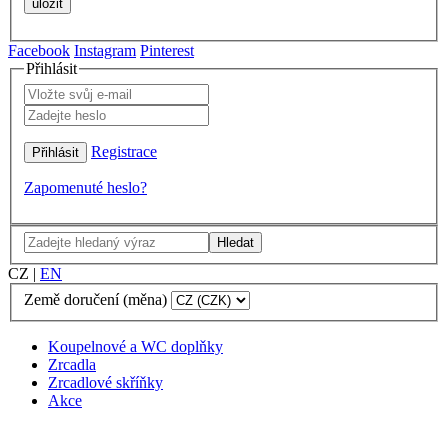
Facebook
Instagram
Pinterest
Přihlásit
Registrace
Zapomenuté heslo?
Hledat
CZ
|
EN
Země doručení (měna)
Koupelnové a WC doplňky
Zrcadla
Zrcadlové skříňky
Akce