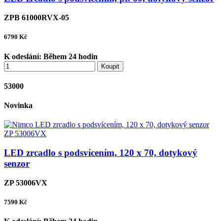
ZPB 61000RVX-05
6790
Kč
K odeslání:
Během 24 hodin
Koupit
53000
Novinka
LED zrcadlo s podsvícením, 120 x 70, dotykový
senzor
ZP 53006VX
7590
Kč