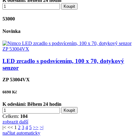
K odeslání:
Během 24 hodin
Koupit
53000
Novinka
LED zrcadlo s podsvícením, 100 x 70, dotykový
senzor
ZP 53004VX
6690
Kč
K odeslání:
Během 24 hodin
Koupit
Celkem:
104
zobrazit další
|<
<<
1
2
3
4
5
>>
>|
načítat automaticky