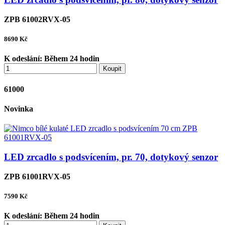
ZPB 61002RVX-05
8690
Kč
K odeslání:
Během 24 hodin
Koupit
61000
Novinka
LED zrcadlo s podsvícením, pr. 70, dotykový senzor
ZPB 61001RVX-05
7590
Kč
K odeslání:
Během 24 hodin