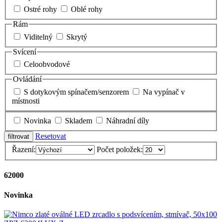
Ostré rohy
Oblé rohy
Rám
Viditelný
Skrytý
Svícení
Celoobvodové
Ovládání
S dotykovým spínačem/senzorem
Na vypínač v
místnosti
Novinka
Skladem
Náhradní díly
Resetovat
Řazení:
Počet položek:
62000
Novinka