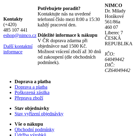
NIMCO
Potřebujete poradit?
Dr. Milady
Kontaktujte nás na uvedené
Horákové
Kontakty
telefonní číslo mezi 8:00 a 15:30
561/86a
(+420)
každý pracovní den.
460 07
485 107 441
Liberec 7
Důležité informace k nákupu
eshop@nimco.cz
ČESKÁ
V ČR doprava zdarma při
REPUBLIKA
objednávce nad 1500 Kč.
Další kontaktní
Možnost vrácení zboží až 30 dnů
informace
IČO:
od zakoupení (dle obchodních
64049442
podmínek).
DIČ:
CZ64049442
Doprava a platba
Doprava a platba
Poškozená zásilka
Přeprava zboží
Stav objednávky
Stav vyřízení objednávky
Vše o nákupu
Obchodní podmínky
Údržba výrobků