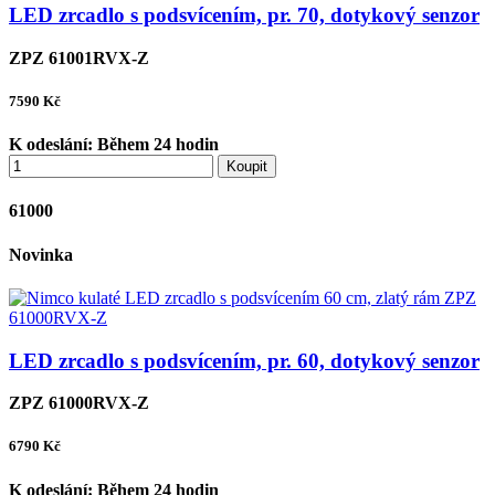
LED zrcadlo s podsvícením, pr. 70, dotykový senzor
ZPZ 61001RVX-Z
7590
Kč
K odeslání:
Během 24 hodin
Koupit
61000
Novinka
LED zrcadlo s podsvícením, pr. 60, dotykový senzor
ZPZ 61000RVX-Z
6790
Kč
K odeslání:
Během 24 hodin