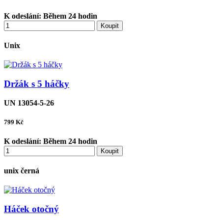
K odeslání:
Během 24 hodin
Koupit
Unix
Držák s 5 háčky
UN 13054-5-26
799
Kč
K odeslání:
Během 24 hodin
Koupit
unix černá
Háček otočný