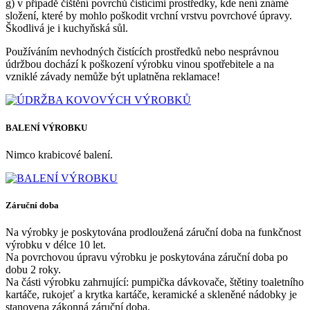
g) v případě čištění povrchů čistícími prostředky, kde není známé
složení, které by mohlo poškodit vrchní vrstvu povrchové úpravy.
Škodlivá je i kuchyňská sůl.
Používáním nevhodných čistících prostředků nebo nesprávnou
údržbou dochází k poškození výrobku vinou spotřebitele a na
vzniklé závady nemůže být uplatněna reklamace!
BALENÍ VÝROBKU
Nimco krabicové balení.
Záruční doba
Na výrobky je poskytována prodloužená záruční doba na funkčnost
výrobku v délce 10 let.
Na povrchovou úpravu výrobku je poskytována záruční doba po
dobu 2 roky.
Na části výrobku zahrnující: pumpička dávkovače, štětiny toaletního
kartáče, rukojeť a krytka kartáče, keramické a skleněné nádobky je
stanovena zákonná záruční doba.