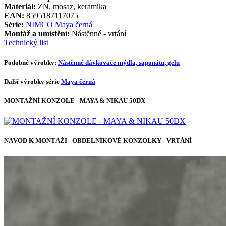
Materiál:
ZN, mosaz, keramika
EAN:
8595187117075
Série:
NIMCO Maya černá
Montáž a umístění:
Nástěnné - vrtání
Technický list
Podobné výrobky:
Nástěnné dávkovače mýdla, saponátu, gelu
Další výrobky série
Maya černá
MONTAŽNÍ KONZOLE - MAYA & NIKAU 50DX
NÁVOD K MONTÁŽI - OBDELNÍKOVÉ KONZOLKY - VRTÁNÍ