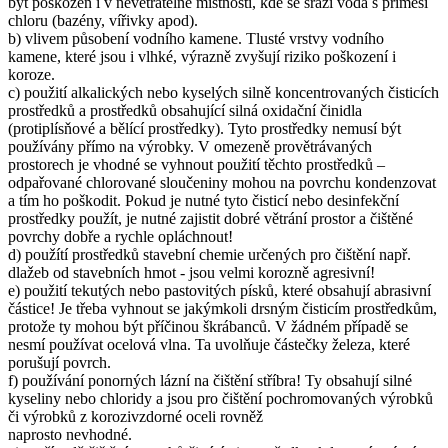
být poškozen i v nevětratelné místnosti, kde se sráží voda s příměsí
chloru (bazény, vířivky apod).
b) vlivem působení vodního kamene. Tlusté vrstvy vodního
kamene, které jsou i vlhké, výrazně zvyšují riziko poškození i
koroze.
c) použití alkalických nebo kyselých silně koncentrovaných čisticích
prostředků a prostředků obsahující silná oxidační činidla
(protiplísňové a bělící prostředky). Tyto prostředky nemusí být
používány přímo na výrobky. V omezeně provětrávaných
prostorech je vhodné se vyhnout použití těchto prostředků –
odpařované chlorované sloučeniny mohou na povrchu kondenzovat
a tím ho poškodit. Pokud je nutné tyto čisticí nebo desinfekční
prostředky použít, je nutné zajistit dobré větrání prostor a čištěné
povrchy dobře a rychle opláchnout!
d) použítí prostředků stavební chemie určených pro čištění např.
dlažeb od stavebních hmot - jsou velmi korozně agresivní!
e) použití tekutých nebo pastovitých písků, které obsahují abrasivní
částice! Je třeba vyhnout se jakýmkoli drsným čisticím prostředkům,
protože ty mohou být příčinou škrábanců. V žádném případě se
nesmí používat ocelová vlna. Ta uvolňuje částečky železa, které
porušují povrch.
f) používání ponorných lázní na čištění stříbra! Ty obsahují silné
kyseliny nebo chloridy a jsou pro čištění pochromovaných výrobků
či výrobků z korozivzdorné oceli rovněž
naprosto nevhodné.