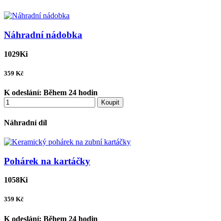
Náhradní nádobka
1029Ki
359
Kč
K odeslání:
Během 24 hodin
Koupit
Náhradní díl
Pohárek na kartáčky
1058Ki
359
Kč
K odeslání:
Během 24 hodin