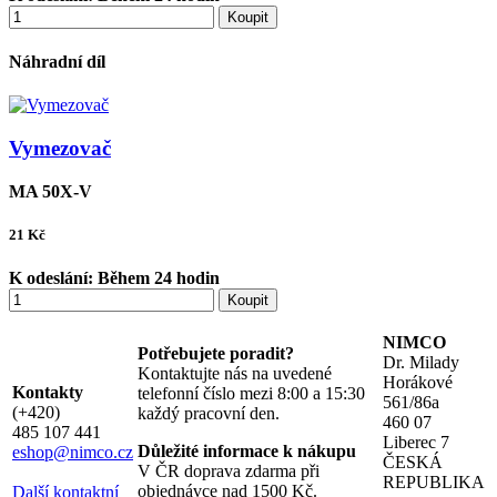
Koupit
Náhradní díl
Vymezovač
MA 50X-V
21
Kč
K odeslání:
Během 24 hodin
Koupit
NIMCO
Potřebujete poradit?
Dr. Milady
Kontaktujte nás na uvedené
Horákové
Kontakty
telefonní číslo mezi 8:00 a 15:30
561/86a
(+420)
každý pracovní den.
460 07
485 107 441
Liberec 7
Důležité informace k nákupu
eshop@nimco.cz
ČESKÁ
V ČR doprava zdarma při
REPUBLIKA
objednávce nad 1500 Kč.
Další kontaktní