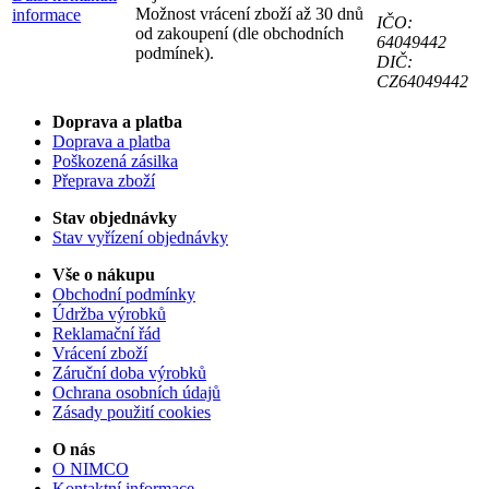
Možnost vrácení zboží až 30 dnů
informace
IČO:
od zakoupení (dle obchodních
64049442
podmínek).
DIČ:
CZ64049442
Doprava a platba
Doprava a platba
Poškozená zásilka
Přeprava zboží
Stav objednávky
Stav vyřízení objednávky
Vše o nákupu
Obchodní podmínky
Údržba výrobků
Reklamační řád
Vrácení zboží
Záruční doba výrobků
Ochrana osobních údajů
Zásady použití cookies
O nás
O NIMCO
Kontaktní informace