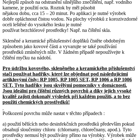
Nejlepší způsob na odstranění silnějšího znečištění, např. vodního
kamene, je použití octa. Roztok by měl působit
nějakou dobu, cca 15 – 20 minut. Po aplikaci je nutné výrobek
dobře opláchnout čistou vodou. Na plochy výrobků z korozivzdorné
oceli leštěné do vysokého lesku je nutné
používat bezchlórové prostředky! Např. na čištění skla.
Skleněné a keramické příslušenství doplňků čistěte obdobným
způsobem jako kovové části a vyvarujte se také používání
prostředků zmíněných níže. V žádném případě nepoužívejte k
čištění myčku na nádobí.
Pro údržbu kovového, skleněného a keramického příslušenství
stačí používat hadříky, které lze objednat pod následujícími
artiklovými čísly: RP 1005, RP 1005 SET, RP 1006 a RP 1006
SET. Tyto hadříky jsou skvělými pomocníky v domácnosti.
Jsou ideální pro čištění různých povrchů a díky jejich vysoké
kvalitě zajistí dokonalý výsledek při každém použití, a to bez
použití chemických prostředků!
Poškození povrchu může nastat v těchto případech :
a) použití bělících nebo desinfekčních prostředků především pokud
obsahují sloučeniny chloru (chlornany, chlorečnany, apod.). Tyto
prostředky nemusí být používány přímo na výrobky. Výrobek může