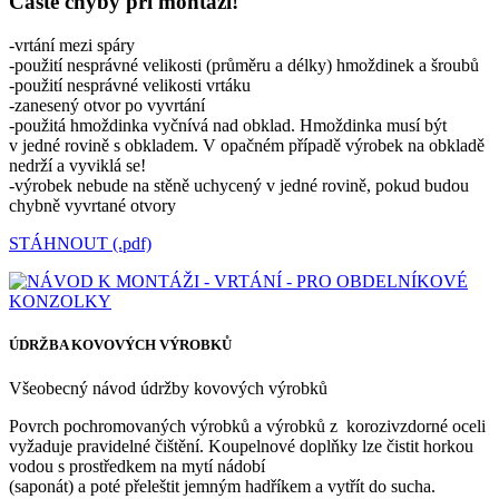
Časté chyby při montáži!
-vrtání mezi spáry
-použití nesprávné velikosti (průměru a délky) hmoždinek a šroubů
-použití nesprávné velikosti vrtáku
-zanesený otvor po vyvrtání
-použitá hmoždinka vyčnívá nad obklad. Hmoždinka musí být
v jedné rovině s obkladem. V opačném případě výrobek na obkladě
nedrží a vyviklá se!
-výrobek nebude na stěně uchycený v jedné rovině, pokud budou
chybně vyvrtané otvory
STÁHNOUT (.pdf)
ÚDRŽBA KOVOVÝCH VÝROBKŮ
Všeobecný návod údržby kovových výrobků
Povrch pochromovaných výrobků a výrobků z korozivzdorné oceli
vyžaduje pravidelné čištění. Koupelnové doplňky lze čistit horkou
vodou s prostředkem na mytí nádobí
(saponát) a poté přeleštit jemným hadříkem a vytřít do sucha.