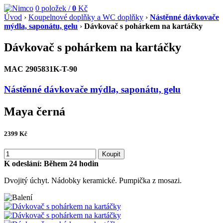
0
položek /
0
Kč
Úvod
›
Koupelnové doplňky a WC doplňky
›
Nástěnné dávkovače
mýdla, saponátu, gelu
›
Dávkovač s pohárkem na kartáčky
Dávkovač s pohárkem na kartáčky
MAC 2905831K-T-90
Nástěnné dávkovače mýdla, saponátu, gelu
Maya černá
2399
Kč
Koupit
K odeslání:
Během 24 hodin
Dvojitý úchyt. Nádobky keramické. Pumpička z mosazi.