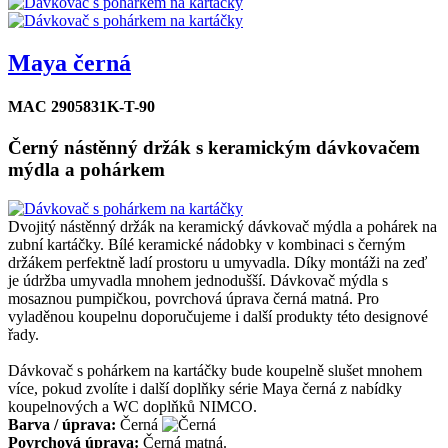
Maya černá
MAC 2905831K-T-90
Černý nástěnný držák s keramickým dávkovačem
mýdla a pohárkem
Dvojitý nástěnný držák na keramický dávkovač mýdla a pohárek na
zubní kartáčky. Bílé keramické nádobky v kombinaci s černým
držákem perfektně ladí prostoru u umyvadla. Díky montáži na zeď
je údržba umyvadla mnohem jednodušší. Dávkovač mýdla s
mosaznou pumpičkou, povrchová úprava černá matná. Pro
vyladěnou koupelnu doporučujeme i další produkty této designové
řady.
Dávkovač s pohárkem na kartáčky bude koupelně slušet mnohem
více, pokud zvolíte i další doplňky série Maya černá z nabídky
koupelnových a WC doplňků NIMCO.
Barva / úprava:
Černá
Povrchová úprava:
Černá matná.