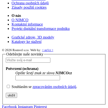
Ochrana osobních údajů
Zásady použití cookies
O nás
O NIMCO
Kontaktní informace
Projekt digitální transformace podniku
Grafické zdroje, 3D modely
Katalogy ke stažení
© 2026 Romvel s.r.o.
Web by:
< str!ct >
Odebírejte naše novinky
Potvrzení (ochrana)
Opište šestý znak ze slova
NIMCOcz
Souhlasím se
zpracováním osobních údajů
.
Facebook
Instagram
Pinterest