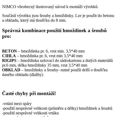
NIMCO všeobecný ilustrovaný návod k montáži výrobků.
Součástí výrobku jsou šrouby a hmoždinky. Lze je použit do betonu
a obkladu, který má tloušťku do 8 mm.
Správná kombinace použití hmoždinek a šroubů
pro:
BETON
– hmoždinka pr. 6, vrut min. 3,5*40 mm
CIHLA
– hmoždinka pr. 6, vrut min 3,5*40 mm
RIGIPS
– hmoždinka uzlovací do sádrokartonu a dutých materiálů
pr.6 mm, délka hmoždinky 35 mm, vrut 3,5*40 mm
OBKLAD
– hmoždinky a šrouby- nutné použít delší o tloušťku
daného obkladu (dlažby)
Časté chyby při montáži!
-vrtání mezi spáry
-použití nesprávné velikosti (průměru a délky) hmoždinek a šroubů
-použití nesprávné velikosti vrtáku