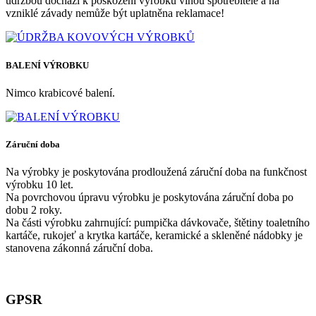
údržbou dochází k poškození výrobku vinou spotřebitele a na
vzniklé závady nemůže být uplatněna reklamace!
BALENÍ VÝROBKU
Nimco krabicové balení.
Záruční doba
Na výrobky je poskytována prodloužená záruční doba na funkčnost
výrobku 10 let.
Na povrchovou úpravu výrobku je poskytována záruční doba po
dobu 2 roky.
Na části výrobku zahrnující: pumpička dávkovače, štětiny toaletního
kartáče, rukojeť a krytka kartáče, keramické a skleněné nádobky je
stanovena zákonná záruční doba.
GPSR