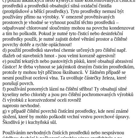
c) použití alkalických nebo kyselých silně koncentrovaných čisticích
prostředků a prostředků obsahující silná oxidační činidla
(protiplísňové a bělící prostředky). Tyto prostředky nemusí být
používány přímo na výrobky. V omezeně provětrávaných
prostorech je vhodné se vyhnout použití těchto prostředků –
odpařované chlorované sloučeniny mohou na povrchu kondenzovat
a tím ho poškodit. Pokud je nutné tyto čisticí nebo desinfekční
prostředky použít, je nutné zajistit dobré větrání prostor a čištěné
povrchy dobře a rychle opláchnout!
d) použítí prostředků stavební chemie určených pro čištění např.
dlažeb od stavebních hmot - jsou velmi korozně agresivní!
e) použití tekutých nebo pastovitých písků, které obsahují abrasivní
částice! Je třeba vyhnout se jakýmkoli drsným čisticím prostředkům,
protože ty mohou být příčinou škrábanců. V žádném případě se
nesmí používat ocelová vlna. Ta uvolňuje částečky železa, které
porušují povrch.
f) používání ponorných lázní na čištění stříbra! Ty obsahují silné
kyseliny nebo chloridy a jsou pro čištění pochromovaných výrobků
či výrobků z korozivzdorné oceli rovněž
naprosto nevhodné.
g) v případě čištění povrchů čistícími prostředky, kde není známé
složení, které by mohlo poškodit vrchní vrstvu povrchové úpravy.
Škodlivá je i kuchyňská sůl.
Používáním nevhodných čistících prostředků nebo nesprávnou