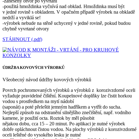
-zanesený otvor po vyvrtání
-použitá hmoždinka vyčnívá nad obklad. Hmoždinka musí být
v jedné rovině s obkladem. V opačném případě výrobek na obkladě
nedrží a vyviklá se!
-výrobek nebude na stěně uchycený v jedné rovině, pokud budou
chybně vyvrtané otvory
STÁHNOUT (.pdf)
ÚDRŽBA KOVOVÝCH VÝROBKŮ
Všeobecný návod údržby kovových výrobků
Povrch pochromovaných výrobků a výrobků z korozivzdorné oceli
vyžaduje pravidelné čištění. Koupelnové doplňky lze čistit horkou
vodou s prostředkem na mytí nádobí
(saponát) a poté přeleštit jemným hadříkem a vytřít do sucha.
Nejlepší způsob na odstranění silnějšího znečištění, např. vodního
kamene, je použití octa. Roztok by měl působit
nějakou dobu, cca 15 – 20 minut. Po aplikaci je nutné výrobek
dobře opláchnout čistou vodou. Na plochy výrobků z korozivzdorné
oceli leštěné do vysokého lesku je nutné