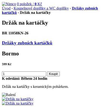
0
položek /
0
Kč
Úvod
›
Koupelnové doplňky a WC doplňky
›
Držáky zubních
kartáčků
›
Držák na kartáčky
Držák na kartáčky
BR 11058KN-26
Držáky zubních kartáčků
Bormo
599
Kč
Koupit
K odeslání:
Během 24 hodin
Držák na kartáčky s keramickým pohárkem.