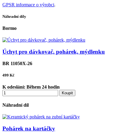
GPSR informace o výrobci
.
Náhradní díly
Bormo
Úchyt pro dávkovač, pohárek, mýdlenku
BR 11050X-26
499
Kč
K odeslání:
Během 24 hodin
Koupit
Náhradní díl
Pohárek na kartáčky