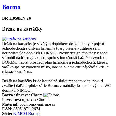
Bormo
BR 11058KN-26
Držák na kartáčky
Držák na kartáčky je skvělým doplňkem do koupelny. Spojení
jednoduchosti s čistými liniemi a tvary přesně vystihuje sérii
koupelnových doplňků BORMO. Prostý design této řady v sobě
skloubil nadčasový vzhled, spolu s funkčností každého výrobku.
BORMO nabízí prostředí plné harmonie a jednoduchosti, které z
vaší koupelny vykouzlí místo, kde se budete cítit báječně a kde je
relaxace zaručena.
Držák na kartáčky bude koupelně slušet mnohem více, pokud
zvolíte i další doplňky série Bormo z nabídky koupelnových a WC
doplňků NIMCO.
Barva / úprava:
Chrom
Povrchová úprava:
Chrom.
Materiál:
pochromovaná mosaz
EAN:
8595187112674
Série:
NIMCO Bormo