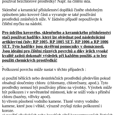
používat bezchlórové prostředky! Např. na čištění skla.
Skleněné a keramické příslušenství doplňků čistěte obdobným
způsobem jako kovové části a vyvarujte se také používání
prostředků zmíněných níže. V žádném případě nepoužívejte k
čištění myčku na nádobí.
Pro údržbu kovového, skleněného a keramického příslušenství
stačí používat hadříky, které lze objednat pod následujícími
artiklovými čísly: RP 1005, RP 1005 SET, RP 1006 a RP 1006
SET. Tyto hadříky jsou skvělými pomocníky v domácnosti.
Jsou ideální pro čištění různých povrchů a díky jejich vysoké
kvalitě zajistí dokonalý výsledek při každém použití, a to bez
použití chemických prostředků!
Poškození povrchu může nastat v těchto případech :
a) použití bělících nebo desinfekčních prostředků především pokud
obsahují sloučeniny chloru (chlornany, chlorečnany, apod.). Tyto
prostředky nemusí být používány přímo na výrobky. Výrobek může
být poškozen i v nevětratelné místnosti, kde se sráží voda s příměsí
chloru (bazény, vířivky apod).
b) vlivem působení vodního kamene. Tlusté vrstvy vodního
kamene, které jsou i vlhké, výrazně zvyšují riziko poškození i
koroze.