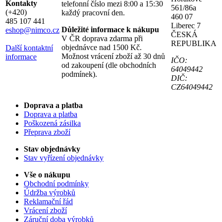
Kontakty
telefonní číslo mezi 8:00 a 15:30
561/86a
(+420)
každý pracovní den.
460 07
485 107 441
Liberec 7
Důležité informace k nákupu
eshop@nimco.cz
ČESKÁ
V ČR doprava zdarma při
REPUBLIKA
objednávce nad 1500 Kč.
Další kontaktní
Možnost vrácení zboží až 30 dnů
informace
IČO:
od zakoupení (dle obchodních
64049442
podmínek).
DIČ:
CZ64049442
Doprava a platba
Doprava a platba
Poškozená zásilka
Přeprava zboží
Stav objednávky
Stav vyřízení objednávky
Vše o nákupu
Obchodní podmínky
Údržba výrobků
Reklamační řád
Vrácení zboží
Záruční doba výrobků