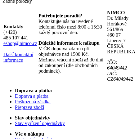
Žádné položky
NIMCO
Potřebujete poradit?
Dr. Milady
Kontaktujte nás na uvedené
Horákové
Kontakty
telefonní číslo mezi 8:00 a 15:30
561/86a
(+420)
každý pracovní den.
460 07
485 107 441
Liberec 7
Důležité informace k nákupu
eshop@nimco.cz
ČESKÁ
V ČR doprava zdarma při
REPUBLIKA
objednávce nad 1500 Kč.
Další kontaktní
Možnost vrácení zboží až 30 dnů
informace
IČO:
od zakoupení (dle obchodních
64049442
podmínek).
DIČ:
CZ64049442
Doprava a platba
Doprava a platba
Poškozená zásilka
Přeprava zboží
Stav objednávky
Stav vyřízení objednávky
Vše o nákupu