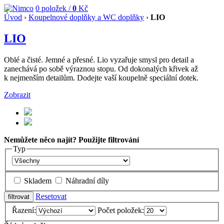
0
položek /
0
Kč
Úvod
›
Koupelnové doplňky a WC doplňky
›
LIO
LIO
Oblé a čisté. Jemné a přesné. Lio vyzařuje smysl pro detail a
zanechává po sobě výraznou stopu. Od dokonalých křivek až
k nejmenším detailům. Dodejte vaší koupelně speciální dotek.
Zobrazit
Nemůžete něco najít? Použijte filtrování
Typ
Skladem
Náhradní díly
Resetovat
Řazení:
Počet položek: