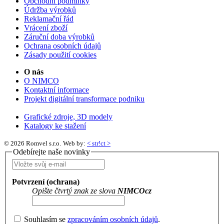
Obchodní podmínky
Údržba výrobků
Reklamační řád
Vrácení zboží
Záruční doba výrobků
Ochrana osobních údajů
Zásady použití cookies
O nás
O NIMCO
Kontaktní informace
Projekt digitální transformace podniku
Grafické zdroje, 3D modely
Katalogy ke stažení
© 2026 Romvel s.r.o.
Web by:
< str!ct >
Odebírejte naše novinky
Potvrzení (ochrana)
Opište čtvrtý znak ze slova
NIMCOcz
Souhlasím se
zpracováním osobních údajů
.