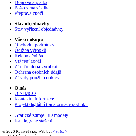
Doprava a platba
Poškozená zásilka
Přeprava zboží
Stav objednávky
Stav vyřízení objednávky
Vše o nákupu
Obchodní podmínky
Údržba výrobků
Reklamační řád
Vrácení zboží
Záruční doba výrobků
Ochrana osobních údajů
Zásady použití cookies
O nás
O NIMCO
Kontaktní informace
Projekt digitální transformace podniku
Grafické zdroje, 3D modely
Katalogy ke stažení
© 2026 Romvel s.r.o.
Web by:
< str!ct >