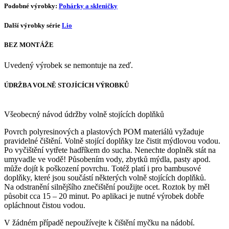
Podobné výrobky:
Pohárky a skleničky
Další výrobky série
Lio
BEZ MONTÁŽE
Uvedený výrobek se nemontuje na zeď.
ÚDRŽBA VOLNĚ STOJÍCÍCH VÝROBKŮ
Všeobecný návod údržby volně stojících doplňků
Povrch polyresinových a plastových POM materiálů vyžaduje
pravidelné čištění. Volně stojící doplňky lze čistit mýdlovou vodou.
Po vyčištění vytřete hadříkem do sucha. Nenechte doplněk stát na
umyvadle ve vodě! Působením vody, zbytků mýdla, pasty apod.
může dojít k poškození povrchu. Totéž platí i pro bambusové
doplňky, které jsou součástí některých volně stojících doplňků.
Na odstranění silnějšího znečištění použijte ocet. Roztok by měl
působit cca 15 – 20 minut. Po aplikaci je nutné výrobek dobře
opláchnout čistou vodou.
V žádném případě nepoužívejte k čištění myčku na nádobí.