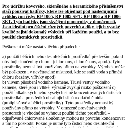
Pro údržbu kovového, skleněného a keramického příslušenství
stačí používat hadříky, které lze objednat pod následujícími
artiklovými čísly: RP 1005, RP 1005 SET, RP 1006 a RP 1006
SET. Tyto hadříky jsou skvělými pomocníky v domácnosti.
Jsou ideální pro čištění různých povrchů a díky jejich vysoké
kvalitě zajistí dokonalý výsledek při každém použití, a to bez
použití chemických prostředků.
Poškození může nastat v těchto případech :
a) použití bělících nebo desinfekčních prostředků především pokud
obsahují sloučeniny chloru (chlornany, chlorečnany, apod.). Tyto
prostředky nemusí být používány přímo na výrobky. Výrobek může
být poškozen i v nevětratelné místnosti, kde se sráží voda s příměsí
chloru (bazény, vířivky apod).
b) vlivem působení vodního kamene. Tlusté vrstvy vodního
kamene, které jsou i vlhké, výrazně zvyšují riziko poškození c)
použití alkalických nebo kyselých silně koncentrovaných čisticích
prostředků a prostředků obsahující silná oxidační činidla
(protiplísňové a bělící prostředky). Tyto prostředky nemusí být
používány přímo na výrobky. V omezeně provětrávaných
prostorech je vhodné se vyhnout použití těchto prostředků –
odpařované chlorované sloučeniny mohou na povrchu kondenzovat
a tím ho poškodit. Pokud je nutné tyto čisticí nebo desinfekční