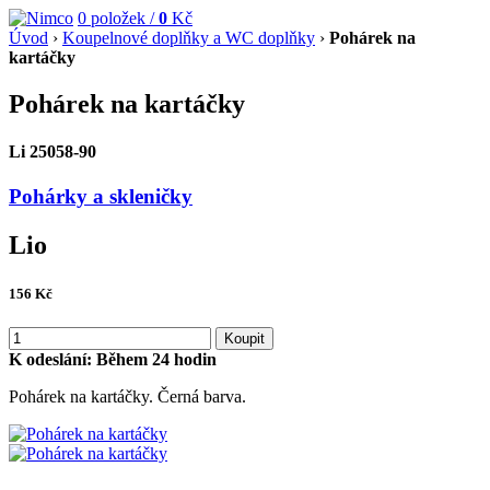
0
položek /
0
Kč
Úvod
›
Koupelnové doplňky a WC doplňky
›
Pohárek na
kartáčky
Pohárek na kartáčky
Li 25058-90
Pohárky a skleničky
Lio
156
Kč
Koupit
K odeslání:
Během 24 hodin
Pohárek na kartáčky. Černá barva.