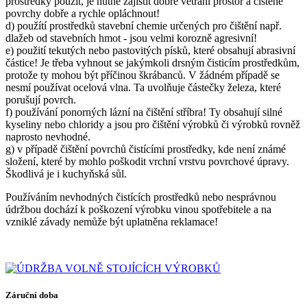
prostředky použít, je nutné zajistit dobré větrání prostor a čištěné
povrchy dobře a rychle opláchnout!
d) použítí prostředků stavební chemie určených pro čištění např.
dlažeb od stavebních hmot - jsou velmi korozně agresivní!
e) použití tekutých nebo pastovitých písků, které obsahují abrasivní
částice! Je třeba vyhnout se jakýmkoli drsným čisticím prostředkům,
protože ty mohou být příčinou škrábanců. V žádném případě se
nesmí používat ocelová vlna. Ta uvolňuje částečky železa, které
porušují povrch.
f) používání ponorných lázní na čištění stříbra! Ty obsahují silné
kyseliny nebo chloridy a jsou pro čištění výrobků či výrobků rovněž
naprosto nevhodné.
g) v případě čištění povrchů čistícími prostředky, kde není známé
složení, které by mohlo poškodit vrchní vrstvu povrchové úpravy.
Škodlivá je i kuchyňská sůl.
Používáním nevhodných čistících prostředků nebo nesprávnou
údržbou dochází k poškození výrobku vinou spotřebitele a na
vzniklé závady nemůže být uplatněna reklamace!
Záruční doba