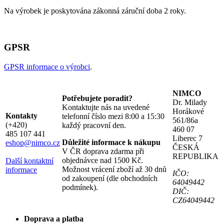
Na výrobek je poskytována zákonná záruční doba 2 roky.
GPSR
GPSR informace o výrobci
.
NIMCO
Potřebujete poradit?
Dr. Milady
Kontaktujte nás na uvedené
Horákové
Kontakty
telefonní číslo mezi 8:00 a 15:30
561/86a
(+420)
každý pracovní den.
460 07
485 107 441
Liberec 7
Důležité informace k nákupu
eshop@nimco.cz
ČESKÁ
V ČR doprava zdarma při
REPUBLIKA
objednávce nad 1500 Kč.
Další kontaktní
Možnost vrácení zboží až 30 dnů
informace
IČO:
od zakoupení (dle obchodních
64049442
podmínek).
DIČ:
CZ64049442
Doprava a platba