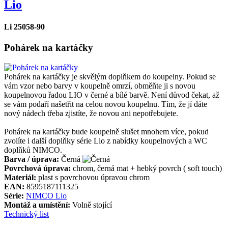
Lio
Li 25058-90
Pohárek na kartáčky
Pohárek na kartáčky je skvělým doplňkem do koupelny. Pokud se
vám vzor nebo barvy v koupelně omrzí, obměňte ji s novou
koupelnovou řadou LIO v černé a bílé barvě. Není důvod čekat, až
se vám podaří našetřit na celou novou koupelnu. Tím, že jí dáte
nový nádech třeba zjistíte, že novou ani nepotřebujete.
Pohárek na kartáčky bude koupelně slušet mnohem více, pokud
zvolíte i další doplňky série Lio z nabídky koupelnových a WC
doplňků NIMCO.
Barva / úprava:
Černá
Povrchová úprava:
chrom, černá mat + hebký povrch ( soft touch)
Materiál:
plast s povrchovou úpravou chrom
EAN:
8595187111325
Série:
NIMCO Lio
Montáž a umístění:
Volně stojící
Technický list