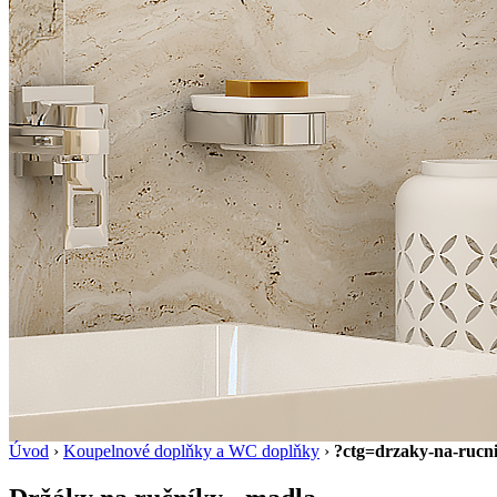
Úvod
›
Koupelnové doplňky a WC doplňky
›
?ctg=drzaky-na-rucn