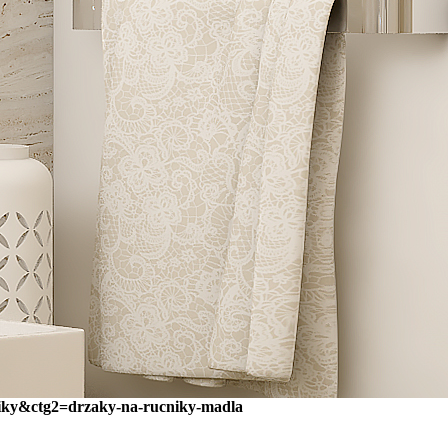
iky&ctg2=drzaky-na-rucniky-madla