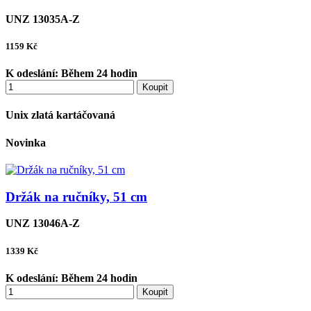
UNZ 13035A-Z
1159
Kč
K odeslání:
Během 24 hodin
Koupit
Unix zlatá kartáčovaná
Novinka
Držák na ručníky, 51 cm
UNZ 13046A-Z
1339
Kč
K odeslání:
Během 24 hodin
Koupit