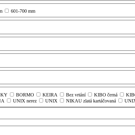
m
601-700 mm
NKY
BORMO
KEIRA
Bez vrtání
KIBO černá
KIB
NA
UNIX nerez
UNIX
NIKAU zlatá kartáčovaná
UNI