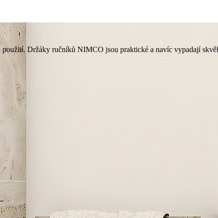
ho použití. Držáky ručníků NIMCO jsou praktické a navíc vypadají skvěl