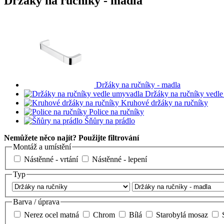
Držáky na ručníky - madla
Držáky na ručníky - madla
Držáky na ručníky vedl
Kruhové držáky na ručníky
Police na ručníky
Šňůry na prádlo
Nemůžete něco najít? Použijte filtrování
Montáž a umístění
Nástěnné - vrtání
Nástěnné - lepení
Typ
Barva / úprava
Nerez ocel matná
Chrom
Bílá
Starobylá mosaz
S