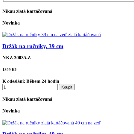
Nikau zlatá kartáčovaná
Novinka
Držák na ručníky, 39 cm
NKZ 30035-Z
1899
Kč
K odeslání:
Během 24 hodin
Koupit
Nikau zlatá kartáčovaná
Novinka