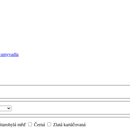
e umyvadla
tarobylá měď
Černá
Zlatá kartáčovaná