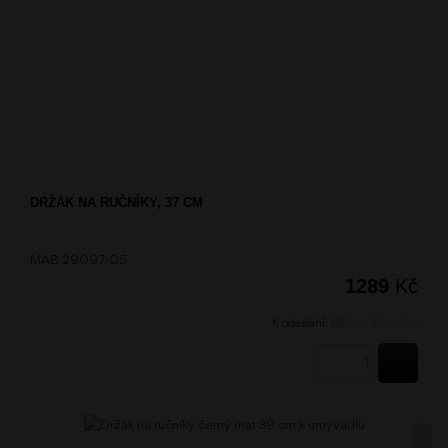
DRŽÁK NA RUČNÍKY, 37 CM
MAB 29097-05
1289
Kč
K odeslání:
Během 24 hodin
KOUPI