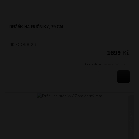
DRŽÁK NA RUČNÍKY, 39 CM
NK 30098-26
1699
Kč
K odeslání:
Během 24 hodin
KOUPI
MAYA ČERNÁ