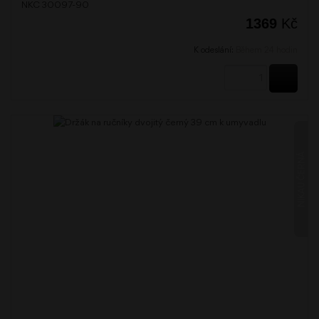
NKC 30097-90
1369
Kč
K odeslání:
Během 24 hodin
KOUPI
NIKAU ČERNÁ