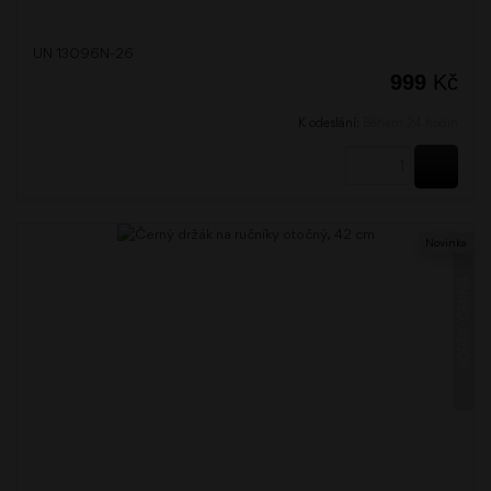
UN 13096N-26
999
Kč
K odeslání:
Během 24 hodin
KOUPI
Novinka
BORMO ČERNÁ