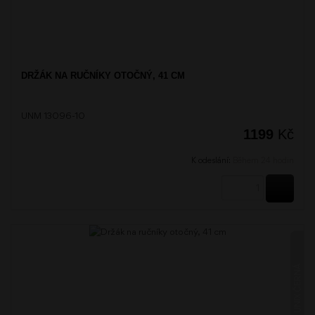
DRŽÁK NA RUČNÍKY OTOČNÝ, 41 CM
UNM 13096-10
1199
Kč
K odeslání:
Během 24 hodin
KOUPI
UNIX ČERNÁ