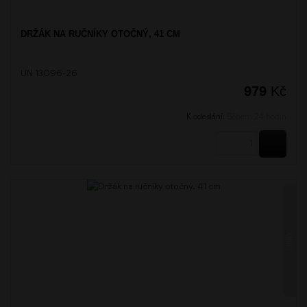
DRŽÁK NA RUČNÍKY OTOČNÝ, 41 CM
UN 13096-26
979
Kč
K odeslání:
Během 24 hodin
KOUPI
UNIX