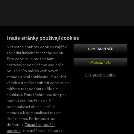
I naše stránky používají cookies
ČERNÝ DRŽÁK NA RUČNÍKY OTOČNÝ, 42 CM
Nezbytné soubory cookies zajišťují
ODMÍTNOUT VŠE
základní funkčnost našeho webu.
BRC 11096-4-90
Tyto cookies je možné námi
1899
Kč
PŘIJMOUT VŠE
nastavovat bez vašeho svolení a
používáním našich webových
K odeslání:
Během 24 hodin
Přizpůsobit volby
stránek s nimi souhlasíte. K použití
všech ostatních souborů cookies se
Nezbytně nutné
KOUPI
můžete rozhodnout udělením
souhlasu. Data těchto cookies pak
Výkonové
Celkem:
26
mohou být použita k další
personalizaci obsahu našich
Pro cílení
1
2
|<
<<
stránek a k personalizaci reklam
zobrazit další
Funkční
třetích stran. Podrobnosti se
>>
>|
dočtete v
Zásadách použití
Nezařazené
načítat
cookies
, kde můžete také upravit
automaticky