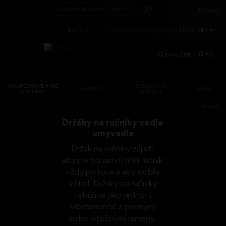
Přihlásit
|
EN
Země doručení (měna)
CZ
0
položek /
0
Kč
KOUPELNOVÉ A WC
ZRCADLOVÉ
ZRCADLA
AKCE
DOPLŇKY
SKŘÍŇKY
Registrace
E-SHOP
Zapomenuté
Držáky na ručníky vedle
heslo?
umyvadla
Držák na ručníky zajistí,
abyste po umytí měli ručník
vždy po ruce a aby dobře
větral. Držáky na ručníky
nabízíme jako jedno- i
víceramenné s pevnými
nebo otočnými rameny.