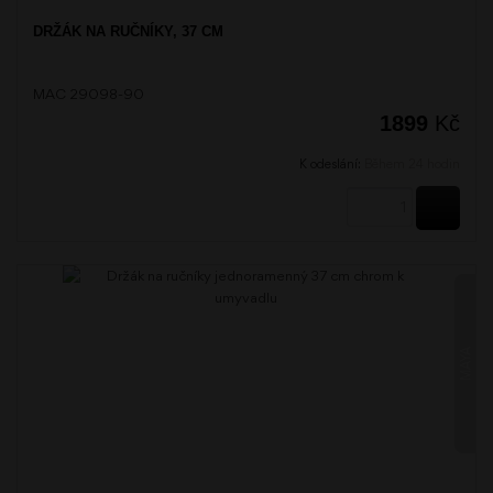
DRŽÁK NA RUČNÍKY, 37 CM
MAC 29098-90
1899
Kč
K odeslání:
Během 24 hodin
KOUPI
MAYA