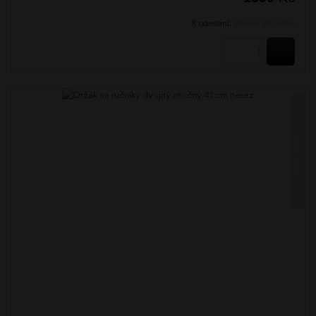
K odeslání:
Během 24 hodin
KOUPI
UNIX NEREZ