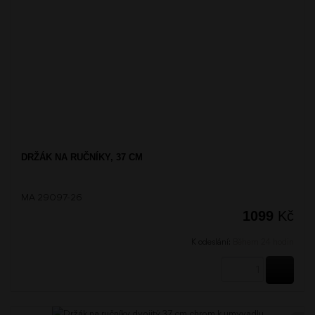
DRŽÁK NA RUČNÍKY, 37 CM
MA 29097-26
1099
Kč
K odeslání:
Během 24 hodin
KOUPI