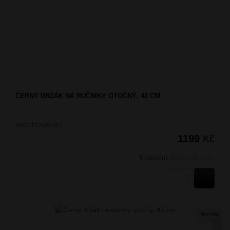
ČERNÝ DRŽÁK NA RUČNÍKY OTOČNÝ, 42 CM
BRC 11096-90
1199
Kč
K odeslání:
Během 24 hodin
KOUPI
Novinka