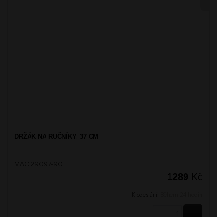
DRŽÁK NA RUČNÍKY, 37 CM
MAC 29097-90
1289
Kč
K odeslání:
Během 24 hodin
KOUPI