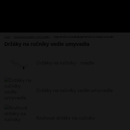
Úvod
›
Koupelnové doplňky a WC doplňky
›
?ctg=drzaky-na-rucniky&ctg2=drzaky-na-rucniky-umyvadlo
Držáky na ručníky vedle umyvadla
Držáky na ručníky - madla
Držáky na ručníky vedle umyvadla
Kruhové držáky na ručníky