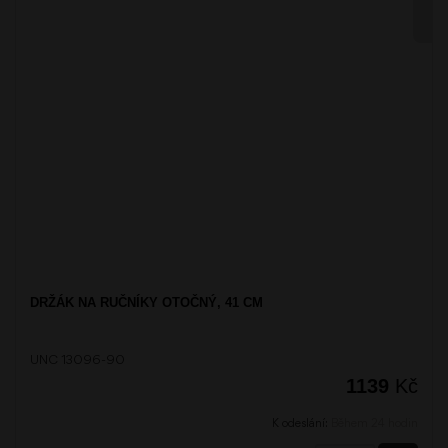
DRŽÁK NA RUČNÍKY OTOČNÝ, 41 CM
UNC 13096-90
1139
Kč
K odeslání:
Během 24 hodin