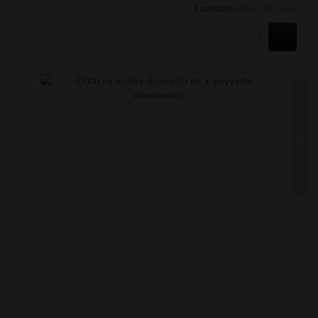
K odeslání:
Během 24 hodin
KOUPI
NIKAU