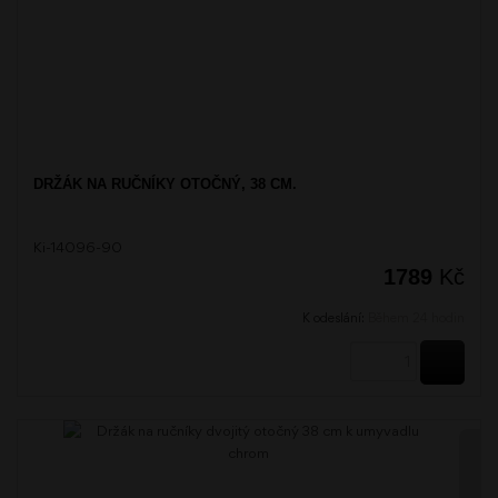
DRŽÁK NA RUČNÍKY OTOČNÝ, 38 CM.
Ki-14096-90
1789
Kč
K odeslání:
Během 24 hodin
KOUPI