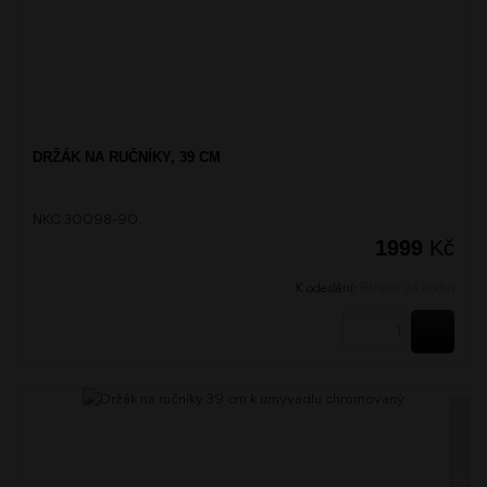
DRŽÁK NA RUČNÍKY, 39 CM
NKC 30098-90
1999
Kč
K odeslání:
Během 24 hodin
KOUPI
NIKAU