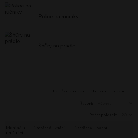
Police na ručníky
Šňůry na prádlo
Nemůžete něco najít? Použijte filtrování
Řazení:
Počet položek:
Montáž a
Nástěnné - vrtání
Nástěnné - lepení
umístění