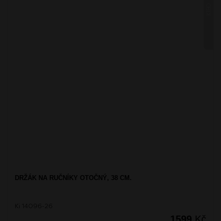
KIBO
DRŽÁK NA RUČNÍKY OTOČNÝ, 38 CM.
Ki 14096-26
1599
Kč