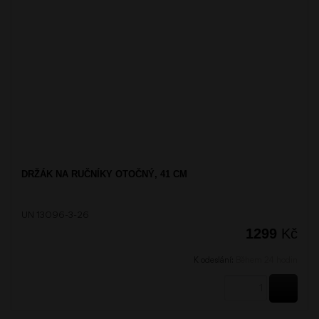
DRŽÁK NA RUČNÍKY OTOČNÝ, 41 CM
UN 13096-3-26
1299
Kč
K odeslání:
Během 24 hodin
KOUPI