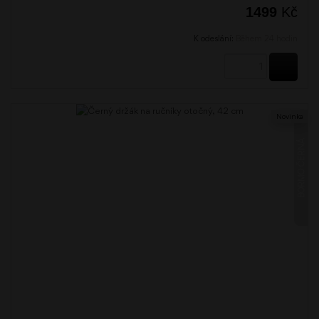
1499
Kč
K odeslání:
Během 24 hodin
KOUPI
Novinka
BORMO ČERNÁ