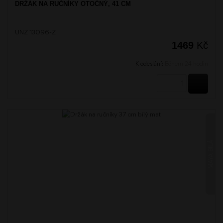
DRŽÁK NA RUČNÍKY OTOČNÝ, 41 CM
UNZ 13096-Z
1469
Kč
K odeslání:
Během 24 hodin
KOUPI
MAYA BÍLÁ