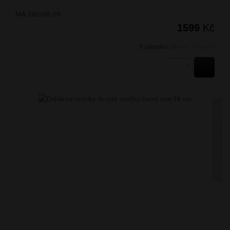
MA 29098-26
1599
Kč
K odeslání:
Během 24 hodin
KOUPI
KIBO ČERNÁ