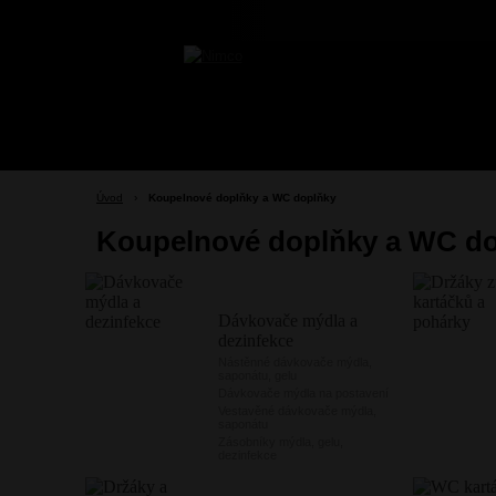
Úvod
›
Koupelnové doplňky a WC doplňky
Koupelnové doplňky a WC d
Dávkovače mýdla a
dezinfekce
Nástěnné dávkovače mýdla,
saponátu, gelu
Dávkovače mýdla na postavení
Vestavěné dávkovače mýdla,
saponátu
Zásobníky mýdla, gelu,
dezinfekce