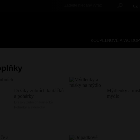
CZ
KOUPELNOVÉ A WC DO
oplňky
Držáky zubních kartáčků
Mýdlenky a mis
a pohárky
mýdlo
Držáky zubních kartáčků
Pohárky a skleničky