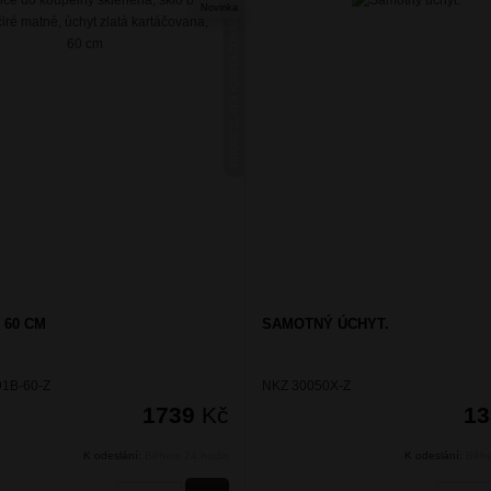
Novinka
NIKAU ZLATÁ KARTÁČOVANÁ
 60 CM
SAMOTNÝ ÚCHYT.
1B-60-Z
NKZ 30050X-Z
1739
Kč
1
K odeslání:
Během 24 hodin
K odeslání:
Běhe