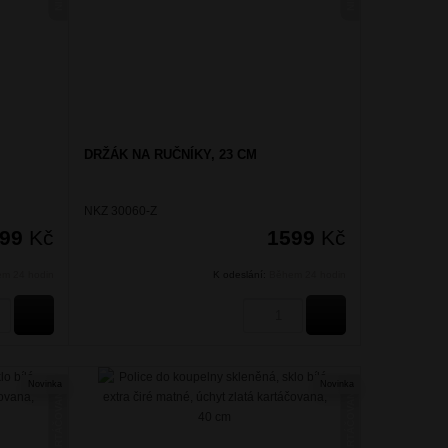
DRŽÁK NA RUČNÍKY, 23 CM
NKZ 30060-Z
299
Kč
1599
Kč
m 24 hodin
K odeslání:
Během 24 hodin
KOUPIT
KOUPIT
Novinka
Novinka