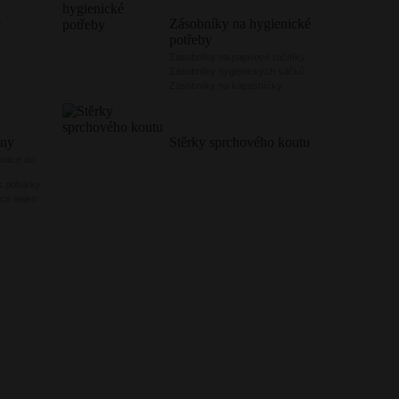
e
Zásobníky na hygienické
potřeby
Zásobníky na papírové ručníky
Zásobníky hygienických sáčků
Zásobníky na kapesníčky
lny
Stěrky sprchového koutu
olice do
s pohárky
ce nejen