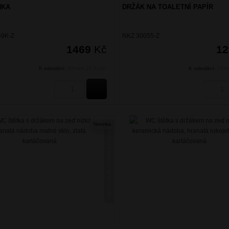
NKA
DRŽÁK NA TOALETNÍ PAPÍR
59K-Z
NKZ 30055-Z
1469
Kč
1
K odeslání:
Během 24 hodin
K odeslání:
Běhe
KOUPIT
Novinka
NIKAU ZLATÁ KARTÁČOVANÁ