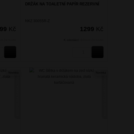
DRŽÁK NA TOALETNÍ PAPÍR REZERVNÍ
NKZ 30055R-Z
299
Kč
1299
Kč
m 24 hodin
K odeslání:
Během 24 hodin
KOUPIT
KOUPIT
Novinka
Novinka
NIKAU ZLATÁ KARTÁČOVANÁ
NIKAU ZLATÁ KARTÁČOVANÁ