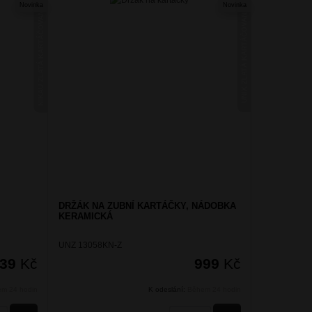
Novinka
Novinka
NIKAU ZLATÁ KARTÁČOVANÁ
UNIX ZLATÁ KARTÁČOVANÁ
DRŽÁK NA ZUBNÍ KARTÁČKY, NÁDOBKA
KERAMICKÁ
UNZ 13058KN-Z
339
Kč
999
Kč
m 24 hodin
K odeslání:
Během 24 hodin