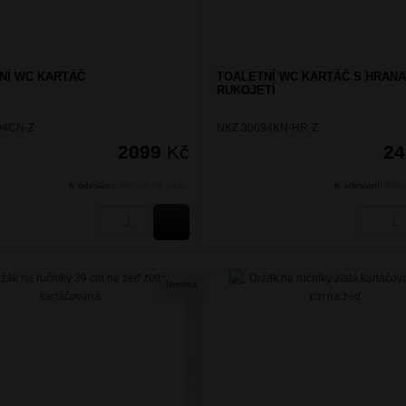
NÍ WC KARTÁČ
TOALETNÍ WC KARTÁČ S HRAN
RUKOJETÍ
94CN-Z
NKZ 30094KN-HR-Z
2099
Kč
2
K odeslání:
Během 24 hodin
K odeslání:
Běhe
KOUPIT
Novinka
NIKAU ZLATÁ KARTÁČOVANÁ