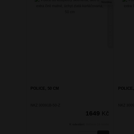
Novinka
NIKAU ZLATÁ KARTÁČOVANÁ
POLICE, 50 CM
POLICE,
NKZ 30091B-50-Z
NKZ 3009
1649
Kč
K odeslání:
Během 24 hodin