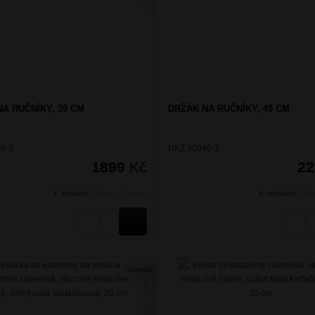
A RUČNÍKY, 39 CM
DRŽÁK NA RUČNÍKY, 49 CM
5-Z
NKZ 30046-Z
1899
Kč
2
K odeslání:
Během 24 hodin
K odeslání:
Běhe
KOUPIT
Novinka