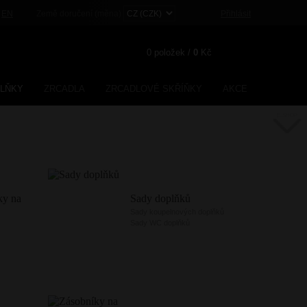
|
EN
Země doručení (měna)
Přihlásit
0
položek /
0
Kč
PLŇKY
ZRCADLA
ZRCADLOVÉ SKŘÍŇKY
AKCE
E-SHOP
Registrace
Zapomenuté heslo?
ky na
Sady doplňků
Sady koupelnových doplňků
Sady WC doplňků