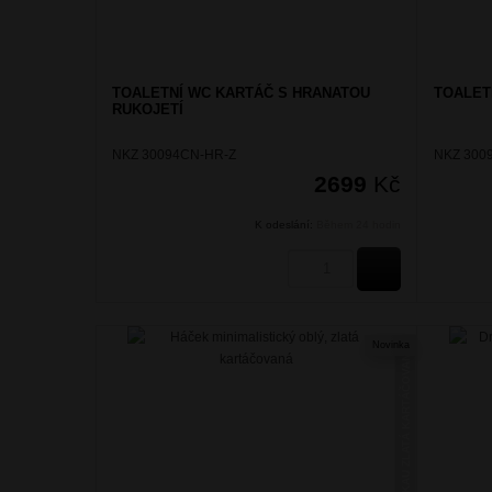
TOALETNÍ WC KARTÁČ S HRANATOU
TOALET
RUKOJETÍ
NKZ 30094CN-HR-Z
NKZ 300
2699
Kč
K odeslání:
Během 24 hodin
KOUPIT
Novinka
NIKAU ZLATÁ KARTÁČOVANÁ