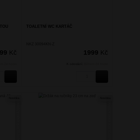
ATOU
TOALETNÍ WC KARTÁČ
NKZ 30094KN-Z
499
Kč
1999
Kč
m 24 hodin
K odeslání:
Během 24 hodin
KOUPIT
KOUPIT
Novinka
Novinka
NIKAU ZLATÁ KARTÁČOVANÁ
NIKAU ZLATÁ KARTÁČOVANÁ