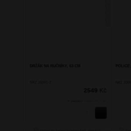
NIKAU ZLATÁ KARTÁČOVANÁ
DRŽÁK NA RUČNÍKY, 63 CM
POLICE,
NKZ 30061-Z
NKZ 3009
2549
Kč
K odeslání:
Během 24 hodin
KOUPIT