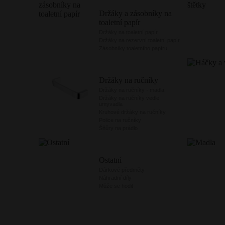
Držáky a zásobníky na
toaletní papír
Držáky na toaletní papír
Držáky na rezervní toaletní papír
Zásobníky toaletního papíru
Držáky na ručníky
Držáky na ručníky - madla
Držáky na ručníky vedle
umyvadla
Kruhové držáky na ručníky
Police na ručníky
Šňůry na prádlo
Ostatní
Dárkové předměty
Náhradní díly
Může se hodit