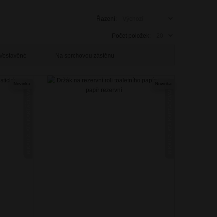
Řazení:
Počet položek:
Vestavěné
Na sprchovou zástěnu
Novinka
Novinka
NIKAU ZLATÁ KARTÁČOVANÁ
NIKAU ZLATÁ KARTÁČOVANÁ