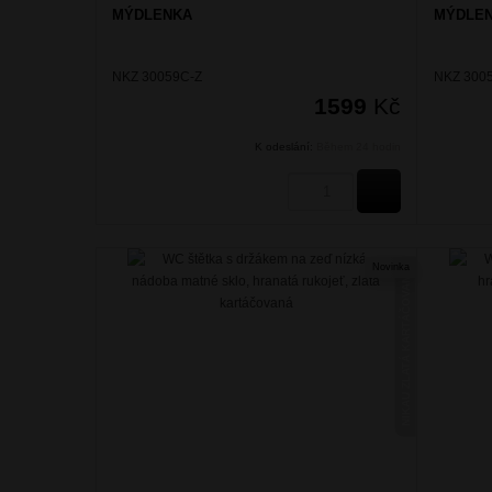
MÝDLENKA
MÝDLE
NKZ 30059C-Z
NKZ 300
1599
Kč
K odeslání:
Během 24 hodin
KOUPIT
Novinka
NIKAU ZLATÁ KARTÁČOVANÁ