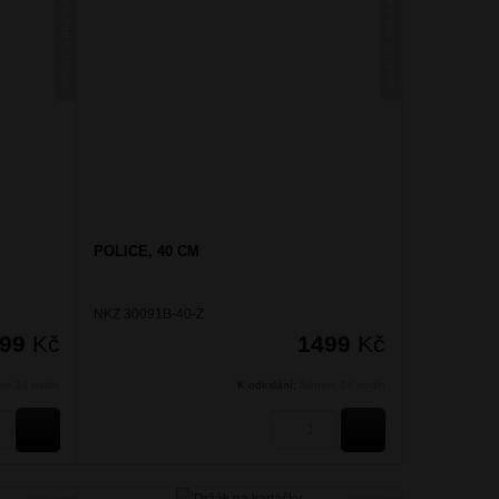
NIKAU ZLATÁ KARTÁČOVANÁ
NIKAU ZLATÁ KARTÁČOVANÁ
POLICE, 40 CM
NKZ 30091B-40-Z
499
Kč
1499
Kč
m 24 hodin
K odeslání:
Během 24 hodin
KOUPIT
KOUPIT