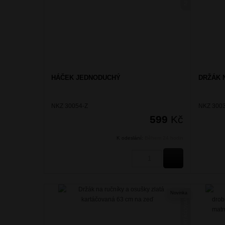
HÁČEK JEDNODUCHÝ
DRŽÁK N
NKZ 30054-Z
NKZ 3003
599
Kč
K odeslání:
Během 24 hodin
KOUPIT
Novinka