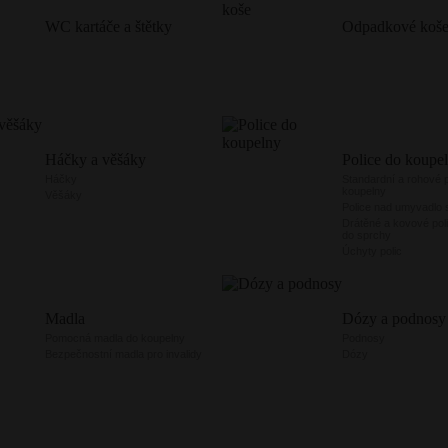
WC kartáče a štětky
Odpadkové koš
Háčky a věšáky
Police do koupe
Háčky
Standardní a rohové p
koupelny
Věšáky
Police nad umyvadlo 
Drátěné a kovové poli
do sprchy
Úchyty polic
Madla
Dózy a podnosy
Pomocná madla do koupelny
Podnosy
Bezpečnostní madla pro invalidy
Dózy