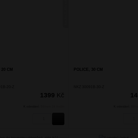
NIKAU ZLATÁ KARTÁČOVANÁ
 20 CM
POLICE, 30 CM
1B-20-Z
NKZ 30091B-30-Z
1399
Kč
1
K odeslání:
Během 24 hodin
K odeslání:
Běhe
KOUPIT